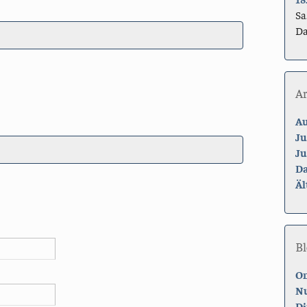
Sa
Da
A
Au
Ju
Ju
Da
Äl
Bl
On
Nu
Di