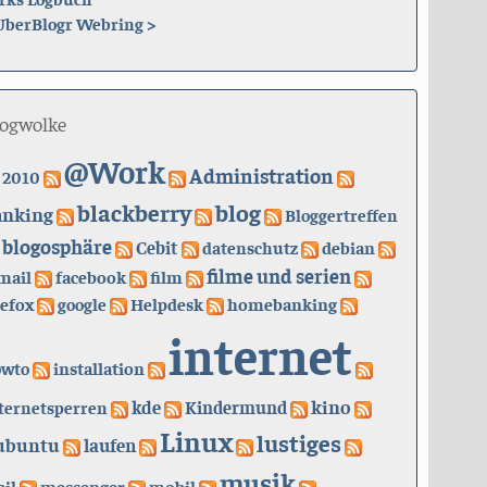
UberBlogr Webring
>
logwolke
@Work
Administration
2010
blackberry
blog
anking
Bloggertreffen
blogosphäre
Cebit
datenschutz
debian
filme und serien
mail
facebook
film
refox
google
Helpdesk
homebanking
internet
owto
installation
kino
kde
ternetsperren
Kindermund
Linux
lustiges
ubuntu
laufen
musik
il
messenger
mobil