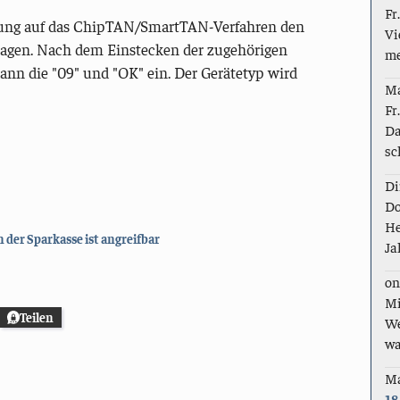
Fr
llung auf das ChipTAN/SmartTAN-Verfahren den
Vi
bfragen. Nach dem Einstecken der zugehörigen
me
ann die "09" und "OK" ein. Der Gerätetyp wird
M
Fr
Da
sc
Di
Do
He
er Sparkasse ist angreifbar
Ja
on
Mi
Teilen
We
wa
M
18