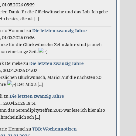
., 01.05.2026 05:39
elen Dank für die Glückwünsche und das Lob. Ich gebe
in bestes, die nä [...]
ario Hommel
zu
Die letzten zwanzig Jahre
., 01.05.2026 05:36
nke für die Glückwünsche. Zehn Jahre sind ja auch
hon eine lange Zeit.
rk Deimeke
zu
Die letzten zwanzig Jahre
., 30.04.2026 04:02
rzlichen Glückwunsch, Mario! Auf die nächsten 20
hre.
Der Mix a [...]
li
zu
Die letzten zwanzig Jahre
., 29.04.2026 18:51
nn das Serendipitytreffen 2015 war lese ich hier also
hrscheinlich sch [...]
ario Hommel
zu
TBB: Wochennotizen
.01.-31.01.2026