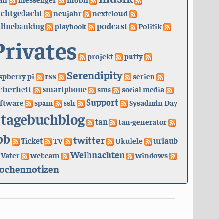
achtgedacht
neujahr
nextcloud
podcast
linebanking
playbook
Politik
Privates
projekt
putty
Serendipity
rss
spberry pi
serien
cherheit
smartphone
sms
social media
Support
ftware
spam
ssh
Sysadmin Day
tagebuchblog
tan
tan-generator
bb
twitter
urlaub
Ticket
TV
Ukulele
Weihnachten
Vater
webcam
windows
ochennotizen