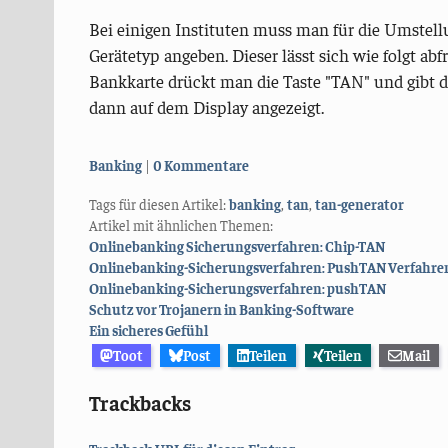
Bei einigen Instituten muss man für die Umste
Gerätetyp angeben. Dieser lässt sich wie folgt a
Bankkarte drückt man die Taste "TAN" und gibt d
dann auf dem Display angezeigt.
Kategorien:
Banking
0 Kommentare
Tags für diesen Artikel:
banking
,
tan
,
tan-generator
Artikel mit ähnlichen Themen:
Onlinebanking Sicherungsverfahren: Chip-TAN
Onlinebanking-Sicherungsverfahren: PushTAN Verfahren d
Onlinebanking-Sicherungsverfahren: pushTAN
Schutz vor Trojanern in Banking-Software
Ein sicheres Gefühl
Toot
Post
Teilen
Teilen
Mail
Trackbacks