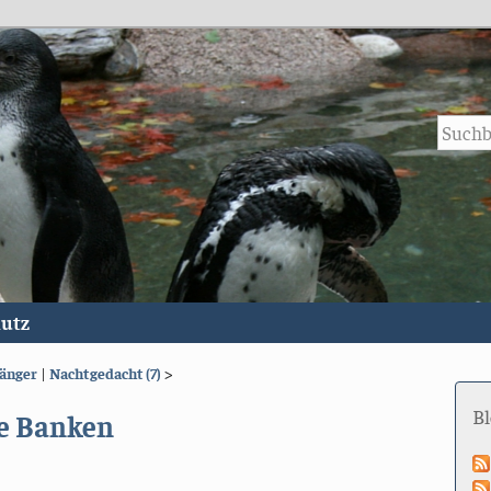
utz
fänger
|
Nachtgedacht (7)
>
B
re Banken