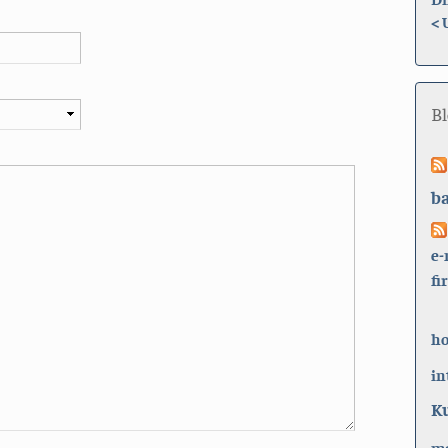
<
B
b
e-
fi
h
in
K
ma