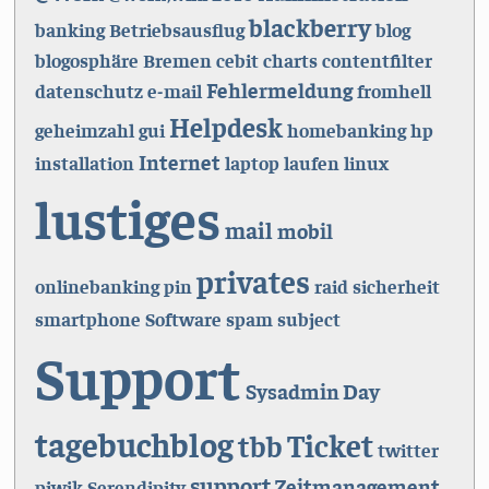
blackberry
banking
Betriebsausflug
blog
blogosphäre
Bremen
cebit
charts
contentfilter
Fehlermeldung
datenschutz
e-mail
fromhell
Helpdesk
geheimzahl
gui
homebanking
hp
Internet
installation
laptop
laufen
linux
lustiges
mail
mobil
privates
onlinebanking
pin
raid
sicherheit
smartphone
Software
spam
subject
Support
Sysadmin Day
tagebuchblog
Ticket
tbb
twitter
support
Zeitmanagement
piwik
Serendipity