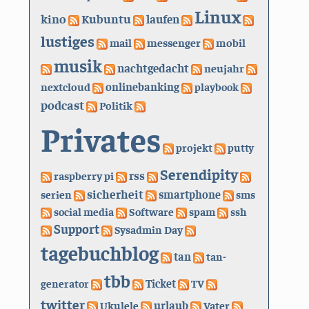
Linux
kino
Kubuntu
laufen
lustiges
mail
messenger
mobil
musik
nachtgedacht
neujahr
nextcloud
onlinebanking
playbook
podcast
Politik
Privates
projekt
putty
Serendipity
rss
raspberry pi
sicherheit
serien
smartphone
sms
social media
Software
spam
ssh
Support
Sysadmin Day
tagebuchblog
tan
tan-
tbb
generator
Ticket
TV
twitter
urlaub
Ukulele
Vater