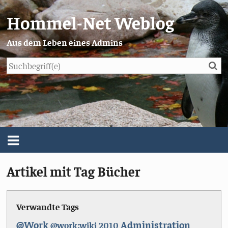
Hommel-Net Weblog
Aus dem Leben eines Admins
Su
Blog
Menü
Artikel mit Tag Bücher
Über mich
Impressum/Datenschutz
Verwandte Tags
@Work
Administration
@work;wiki
2010