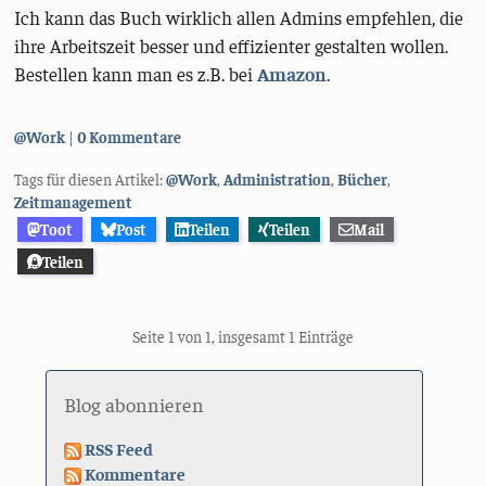
Ich kann das Buch wirklich allen Admins empfehlen, die
ihre Arbeitszeit besser und effizienter gestalten wollen.
Bestellen kann man es z.B. bei
Amazon
.
Kategorien:
@Work
0 Kommentare
Tags für diesen Artikel:
@Work
,
Administration
,
Bücher
,
Zeitmanagement
Toot
Post
Teilen
Teilen
Mail
Teilen
Seite 1 von 1, insgesamt 1 Einträge
Blog abonnieren
RSS Feed
Kommentare