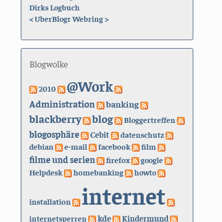
Dirks Logbuch
<
UberBlogr Webring
>
Blogwolke
@Work
2010
Administration
banking
blackberry
blog
Bloggertreffen
blogosphäre
Cebit
datenschutz
debian
e-mail
facebook
film
filme und serien
firefox
google
Helpdesk
homebanking
howto
internet
installation
kde
internetsperren
Kindermund