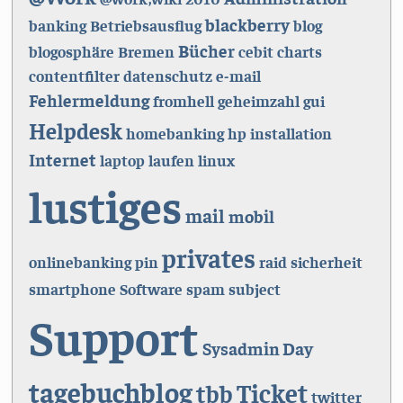
blackberry
banking
Betriebsausflug
blog
Bücher
blogosphäre
Bremen
cebit
charts
contentfilter
datenschutz
e-mail
Fehlermeldung
fromhell
geheimzahl
gui
Helpdesk
homebanking
hp
installation
Internet
laptop
laufen
linux
lustiges
mail
mobil
privates
onlinebanking
pin
raid
sicherheit
smartphone
Software
spam
subject
Support
Sysadmin Day
tagebuchblog
Ticket
tbb
twitter