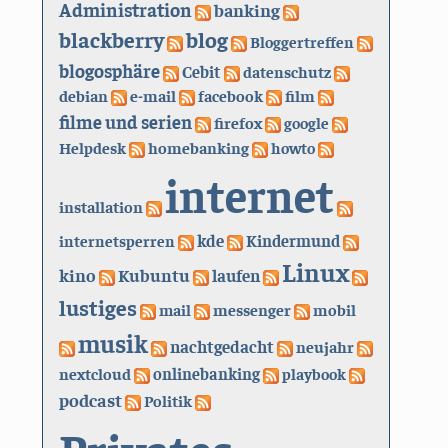
Administration
banking
blackberry
blog
Bloggertreffen
blogosphäre
Cebit
datenschutz
debian
e-mail
facebook
film
filme und serien
firefox
google
Helpdesk
homebanking
howto
internet
installation
kde
internetsperren
Kindermund
Linux
kino
Kubuntu
laufen
lustiges
mail
messenger
mobil
musik
nachtgedacht
neujahr
nextcloud
onlinebanking
playbook
podcast
Politik