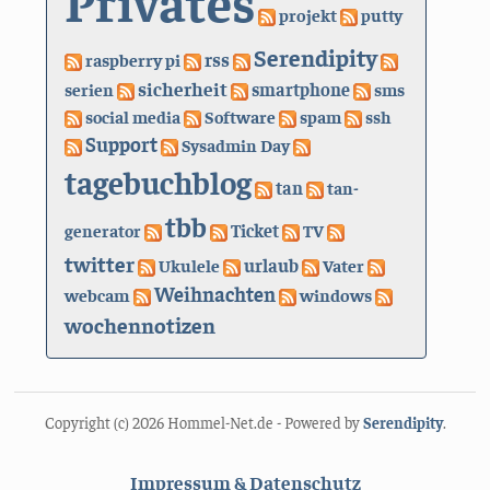
Privates
projekt
putty
Serendipity
rss
raspberry pi
sicherheit
serien
smartphone
sms
social media
Software
spam
ssh
Support
Sysadmin Day
tagebuchblog
tan
tan-
tbb
generator
Ticket
TV
twitter
urlaub
Ukulele
Vater
Weihnachten
webcam
windows
wochennotizen
Copyright (c) 2026 Hommel-Net.de - Powered by
Serendipity
.
Impressum & Datenschutz