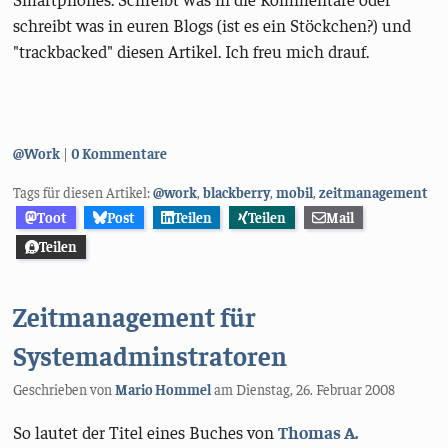
schreibt was in euren Blogs (ist es ein Stöckchen?) und
"trackbacked" diesen Artikel. Ich freu mich drauf.
Kategorien:
@Work
0 Kommentare
Tags für diesen Artikel:
@work
,
blackberry
,
mobil
,
zeitmanagement
Toot
Post
Teilen
Teilen
Mail
Teilen
Zeitmanagement für
Systemadminstratoren
Geschrieben von
Mario Hommel
am
Dienstag, 26. Februar 2008
So lautet der Titel eines Buches von
Thomas A.