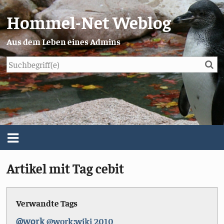
Hommel-Net Weblog
Aus dem Leben eines Admins
Su
Blog
Menü
Artikel mit Tag cebit
Über mich
Impressum/Datenschutz
Verwandte Tags
@work
@work;wiki
2010