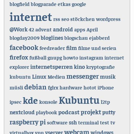
blogfield
blogparade
etkas
google
internet
rss
seo
stöckchen
wordpress
@Work
android
42
advent
apps
April
bloglines
blogday2009
blogschau
ejabberd
facebook
film
feedreader
filme und serien
firefox
fußball
gnupg
howto
instagram
internet
internetsperren
kino
explorer
kryptografie
messenger
Linux
musik
kubuntu
Medien
debian
müsli
fglrx
hardware
hotot
iPhone
Kubuntu
kde
ipsec
konsole
l2tp
projekt
podcast
nextcloud
putty
playbook
raspberry pi
ssh
software
terminal
test
tv
webcam
vserver
windows
virtualbox
vpn