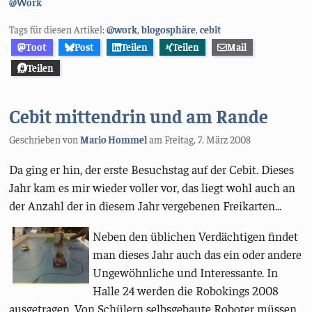
Kategorien:
@Work
Tags für diesen Artikel:
@work
,
blogosphäre
,
cebit
Toot
Post
Teilen
Teilen
Mail
Teilen
Cebit mittendrin und am Rande
Geschrieben von
Mario Hommel
am
Freitag, 7. März 2008
Da ging er hin, der erste Besuchstag auf der Cebit. Dieses
Jahr kam es mir wieder voller vor, das liegt wohl auch an
der Anzahl der in diesem Jahr vergebenen Freikarten...
Neben den üblichen Verdächtigen findet
man dieses Jahr auch das ein oder andere
Ungewöhnliche und Interessante. In
Halle 24 werden die Robokings 2008
ausgetragen. Von Schülern selbsgebaute Roboter müssen