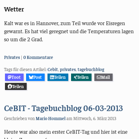
Wetter
Kalt war es in Hannover, zum Teil wurde vor Eisregen
gewarnt. Es hat viel geregnet und die Temperaturen lagen
so um die 2 Grad.
Kategorien:
Privates
0 Kommentare
Tags für diesen Artikel:
Cebit
,
privates
,
tagebuchblog
Toot
Post
Teilen
Teilen
Mail
Teilen
CeBIT - Tagebuchblog 06-03-2013
Geschrieben von
Mario Hommel
am
Mittwoch, 6. März 2013
Heute war also mein erster CeBIT-Tag und hier ist eine