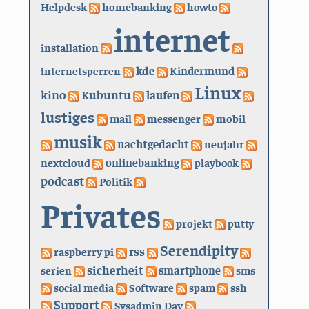
Helpdesk
homebanking
howto
internet
installation
kde
internetsperren
Kindermund
Linux
kino
Kubuntu
laufen
lustiges
mail
messenger
mobil
musik
nachtgedacht
neujahr
nextcloud
onlinebanking
playbook
podcast
Politik
Privates
projekt
putty
Serendipity
rss
raspberry pi
sicherheit
serien
smartphone
sms
social media
Software
spam
ssh
Support
Sysadmin Day