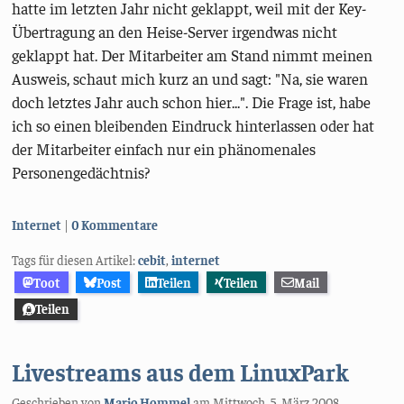
hatte im letzten Jahr nicht geklappt, weil mit der Key-
Übertragung an den Heise-Server irgendwas nicht
geklappt hat. Der Mitarbeiter am Stand nimmt meinen
Ausweis, schaut mich kurz an und sagt: "Na, sie waren
doch letztes Jahr auch schon hier...". Die Frage ist, habe
ich so einen bleibenden Eindruck hinterlassen oder hat
der Mitarbeiter einfach nur ein phänomenales
Personengedächtnis?
Kategorien:
Internet
0 Kommentare
Tags für diesen Artikel:
cebit
,
internet
Toot
Post
Teilen
Teilen
Mail
Teilen
Livestreams aus dem LinuxPark
Geschrieben von
Mario Hommel
am
Mittwoch, 5. März 2008