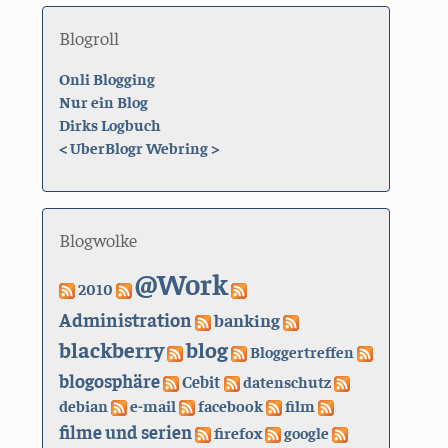
Blogroll
Onli Blogging
Nur ein Blog
Dirks Logbuch
<
UberBlogr Webring
>
Blogwolke
@Work
2010
Administration
banking
blackberry
blog
Bloggertreffen
blogosphäre
Cebit
datenschutz
debian
e-mail
facebook
film
filme und serien
firefox
google