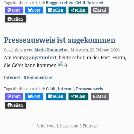
Tags für diesen Artikel:
Bloggertreffen
,
Cebit
,
Internet
Toot
Post
Teilen
Teilen
Mail
Teilen
Presseausweis ist angekommen
Geschrieben von
Mario Hommel
am
Mittwoch, 20. Februar 2008
Am Freitag
angefordert
, heute schon in der Post. Hurra,
die Cebit kann kommen
Kategorien:
Internet
0 Kommentare
Tags für diesen Artikel:
Cebit
,
Internet
,
Presseausweis
Toot
Post
Teilen
Teilen
Mail
Teilen
Seite 1 von 1, insgesamt 8 Einträge