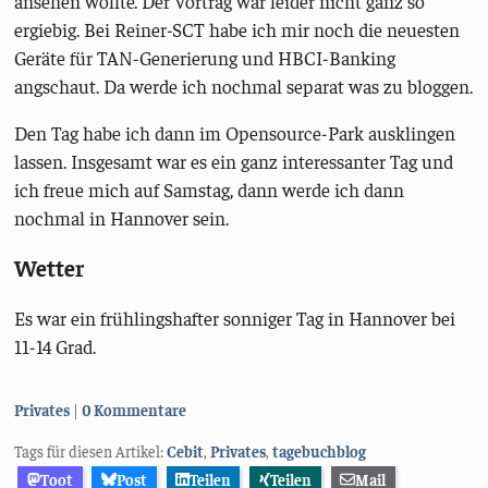
ansehen wollte. Der Vortrag war leider nicht ganz so
ergiebig. Bei Reiner-SCT habe ich mir noch die neuesten
Geräte für TAN-Generierung und HBCI-Banking
angschaut. Da werde ich nochmal separat was zu bloggen.
Den Tag habe ich dann im Opensource-Park ausklingen
lassen. Insgesamt war es ein ganz interessanter Tag und
ich freue mich auf Samstag, dann werde ich dann
nochmal in Hannover sein.
Wetter
Es war ein frühlingshafter sonniger Tag in Hannover bei
11-14 Grad.
Kategorien:
Privates
0 Kommentare
Tags für diesen Artikel:
Cebit
,
Privates
,
tagebuchblog
Toot
Post
Teilen
Teilen
Mail