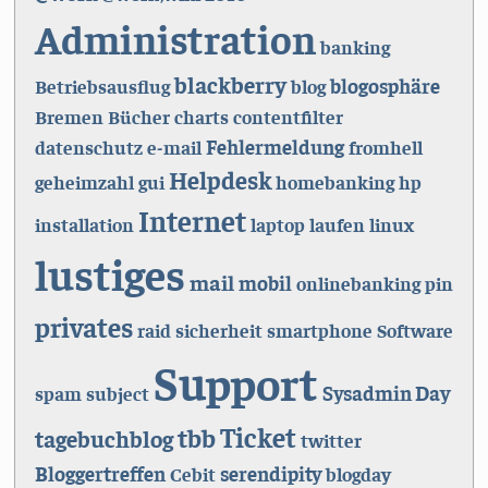
Administration
banking
blackberry
blogosphäre
Betriebsausflug
blog
Bremen
Bücher
charts
contentfilter
Fehlermeldung
datenschutz
e-mail
fromhell
Helpdesk
geheimzahl
gui
homebanking
hp
Internet
installation
laptop
laufen
linux
lustiges
mail
mobil
onlinebanking
pin
privates
raid
sicherheit
smartphone
Software
Support
Sysadmin Day
spam
subject
Ticket
tbb
tagebuchblog
twitter
Bloggertreffen
serendipity
Cebit
blogday