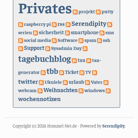
Privates
projekt
putty
Serendipity
rss
raspberry pi
sicherheit
serien
smartphone
sms
social media
Software
spam
ssh
Support
Sysadmin Day
tagebuchblog
tan
tan-
tbb
generator
Ticket
TV
twitter
urlaub
Ukulele
Vater
Weihnachten
webcam
windows
wochennotizen
Copyright (c) 2026 Hommel-Net.de - Powered by
Serendipity
.