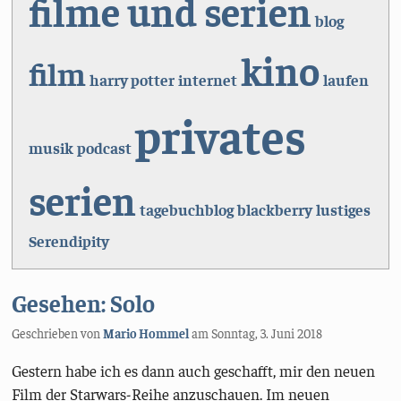
filme und serien
blog
kino
film
harry potter
internet
laufen
privates
musik
podcast
serien
tagebuchblog
blackberry
lustiges
Serendipity
Gesehen: Solo
Geschrieben von
Mario Hommel
am
Sonntag, 3. Juni 2018
Gestern habe ich es dann auch geschafft, mir den neuen
Film der Starwars-Reihe anzuschauen. Im neuen