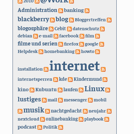
2010
Administration
banking
blackberry
blog
Bloggertreffen
blogosphäre
Cebit
datenschutz
debian
e-mail
facebook
film
filme und serien
firefox
google
Helpdesk
homebanking
howto
internet
installation
kde
internetsperren
Kindermund
Linux
kino
Kubuntu
laufen
lustiges
mail
messenger
mobil
musik
nachtgedacht
neujahr
nextcloud
onlinebanking
playbook
podcast
Politik