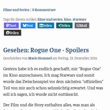
Kategorien:
Filme und Serien
0 Kommentare
Tags für diesen Artikel:
filme und serien
,
kino
,
starwars
Toot
Post
Teilen
Teilen
Mail
Teilen
Gesehen: Rogue One - Spoilers
Geschrieben von
Mario Hommel
am
Freitag, 23. Dezember 2016
Gestern habe ich es endlich geschafft, mir "Rogue One"
im Kino anzuschauen. Ich mag Starwars und somit
wurde das Zwischenspiel vor dem nächsten "offiziellen"
Teil von mir auch schon sehnsüchtig erwartet. Und was
soll ich sagen, ich wurde nicht enttäuscht.
Der Film und die Story enthalten alles, was man als