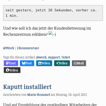
seit gestern, jetzt 10 Sekunden, vorher ca. 
1 min.
Und wie soll ich das jetzt der Kundenbetreuung im
Rechenzentrum erklären?
Kategorien:
@Work
2 Kommentare
Tags für diesen Artikel:
@work
,
support
,
ticket
Toot
Post
Teilen
Teilen
Mail
Teilen
Kaputt installiert
Geschrieben von
Mario Hommel
am
Montag, 18. April 2011
Und auf Empfehlung des zuständigen Mitarbeiters der