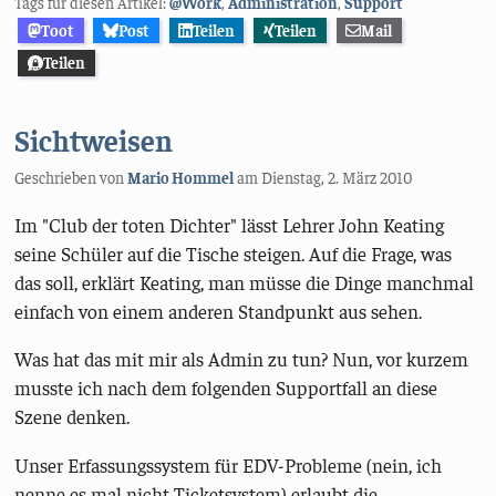
Tags für diesen Artikel:
@Work
,
Administration
,
Support
Toot
Post
Teilen
Teilen
Mail
Teilen
Sichtweisen
Geschrieben von
Mario Hommel
am
Dienstag, 2. März 2010
Im "Club der toten Dichter" lässt Lehrer John Keating
seine Schüler auf die Tische steigen. Auf die Frage, was
das soll, erklärt Keating, man müsse die Dinge manchmal
einfach von einem anderen Standpunkt aus sehen.
Was hat das mit mir als Admin zu tun? Nun, vor kurzem
musste ich nach dem folgenden Supportfall an diese
Szene denken.
Unser Erfassungssystem für EDV-Probleme (nein, ich
nenne es mal nicht Ticketsystem) erlaubt die