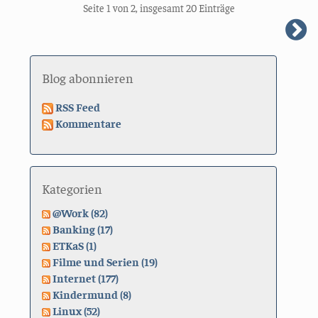
Seite 1 von 2, insgesamt 20 Einträge
n
S
Blog abonnieren
RSS Feed
Kommentare
Kategorien
@Work (82)
Banking (17)
ETKaS (1)
Filme und Serien (19)
Internet (177)
Kindermund (8)
Linux (52)