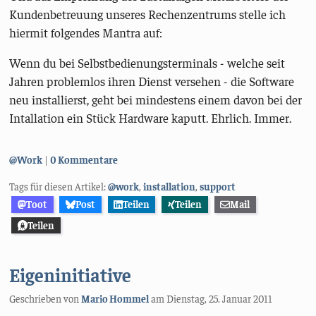
Kundenbetreuung unseres Rechenzentrums stelle ich
hiermit folgendes Mantra auf:
Wenn du bei Selbstbedienungsterminals - welche seit
Jahren problemlos ihren Dienst versehen - die Software
neu installierst, geht bei mindestens einem davon bei der
Intallation ein Stück Hardware kaputt. Ehrlich. Immer.
Kategorien:
@Work
0 Kommentare
Tags für diesen Artikel:
@work
,
installation
,
support
Toot
Post
Teilen
Teilen
Mail
Teilen
Eigeninitiative
Geschrieben von
Mario Hommel
am
Dienstag, 25. Januar 2011