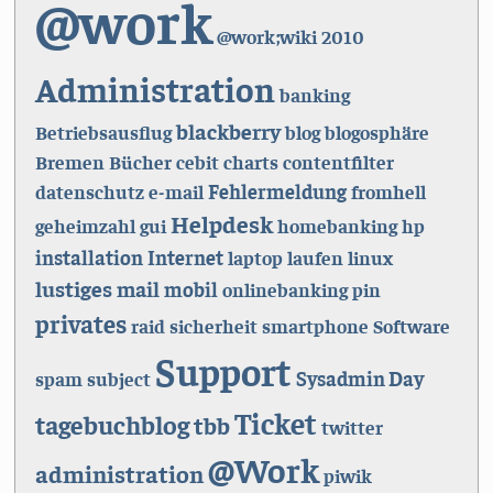
@work
@work;wiki
2010
Administration
banking
blackberry
Betriebsausflug
blog
blogosphäre
Bremen
Bücher
cebit
charts
contentfilter
Fehlermeldung
datenschutz
e-mail
fromhell
Helpdesk
geheimzahl
gui
homebanking
hp
installation
Internet
laptop
laufen
linux
lustiges
mail
mobil
onlinebanking
pin
privates
raid
sicherheit
smartphone
Software
Support
Sysadmin Day
spam
subject
Ticket
tagebuchblog
tbb
twitter
@Work
administration
piwik