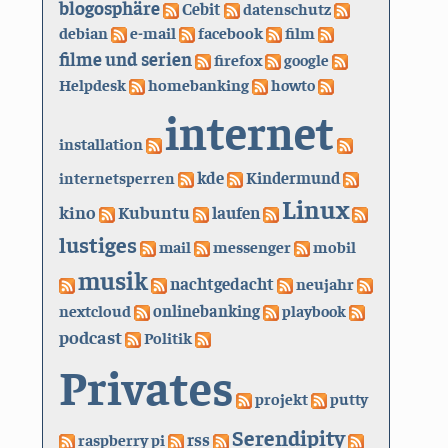
blogosphäre
Cebit
datenschutz
debian
e-mail
facebook
film
filme und serien
firefox
google
Helpdesk
homebanking
howto
internet
installation
kde
internetsperren
Kindermund
Linux
kino
Kubuntu
laufen
lustiges
mail
messenger
mobil
musik
nachtgedacht
neujahr
nextcloud
onlinebanking
playbook
podcast
Politik
Privates
projekt
putty
Serendipity
rss
raspberry pi