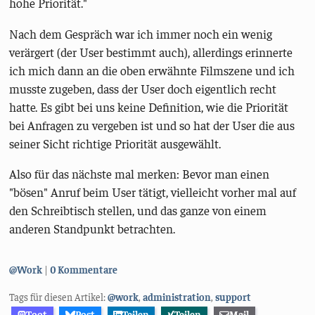
hohe Priorität."
Nach dem Gespräch war ich immer noch ein wenig
verärgert (der User bestimmt auch), allerdings erinnerte
ich mich dann an die oben erwähnte Filmszene und ich
musste zugeben, dass der User doch eigentlich recht
hatte. Es gibt bei uns keine Definition, wie die Priorität
bei Anfragen zu vergeben ist und so hat der User die aus
seiner Sicht richtige Priorität ausgewählt.
Also für das nächste mal merken: Bevor man einen
"bösen" Anruf beim User tätigt, vielleicht vorher mal auf
den Schreibtisch stellen, und das ganze von einem
anderen Standpunkt betrachten.
Kategorien:
@Work
0 Kommentare
Tags für diesen Artikel:
@work
,
administration
,
support
Toot
Post
Teilen
Teilen
Mail