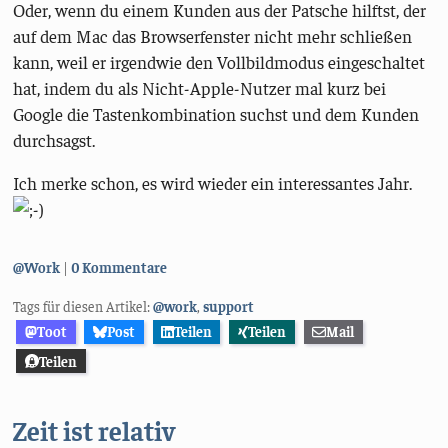
Oder, wenn du einem Kunden aus der Patsche hilftst, der
auf dem Mac das Browserfenster nicht mehr schließen
kann, weil er irgendwie den Vollbildmodus eingeschaltet
hat, indem du als Nicht-Apple-Nutzer mal kurz bei
Google die Tastenkombination suchst und dem Kunden
durchsagst.
Ich merke schon, es wird wieder ein interessantes Jahr.
Kategorien:
@Work
0 Kommentare
Tags für diesen Artikel:
@work
,
support
Toot
Post
Teilen
Teilen
Mail
Teilen
Zeit ist relativ