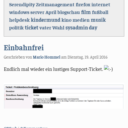
Serendipity
Zeitmanagement
firefox
internet
film
windows server
April
blogschau
fußball
kindermund
musik
helpdesk
kino
medien
ticket
sysadmin day
politik
vater
Wahl
Einbahnfrei
Geschrieben von
Mario Hommel
am
Dienstag, 19. April 2016
Endlich mal wieder ein lustiges Support-Ticket.
Kategorien: