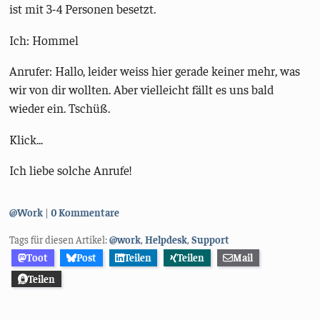
ist mit 3-4 Personen besetzt.
Ich: Hommel
Anrufer: Hallo, leider weiss hier gerade keiner mehr, was
wir von dir wollten. Aber vielleicht fällt es uns bald
wieder ein. Tschüß.
Klick...
Ich liebe solche Anrufe!
Kategorien:
@Work
0 Kommentare
Tags für diesen Artikel:
@work
,
Helpdesk
,
Support
Toot
Post
Teilen
Teilen
Mail
Teilen