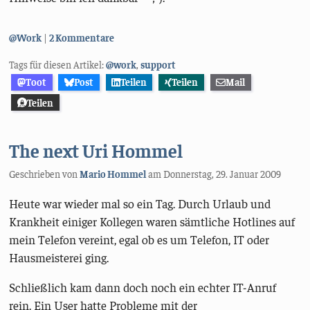
Kategorien:
@Work
2 Kommentare
Tags für diesen Artikel:
@work
,
support
Toot
Post
Teilen
Teilen
Mail
Teilen
The next Uri Hommel
Geschrieben von
Mario Hommel
am
Donnerstag, 29. Januar 2009
Heute war wieder mal so ein Tag. Durch Urlaub und
Krankheit einiger Kollegen waren sämtliche Hotlines auf
mein Telefon vereint, egal ob es um Telefon, IT oder
Hausmeisterei ging.
Schließlich kam dann doch noch ein echter IT-Anruf
rein. Ein User hatte Probleme mit der