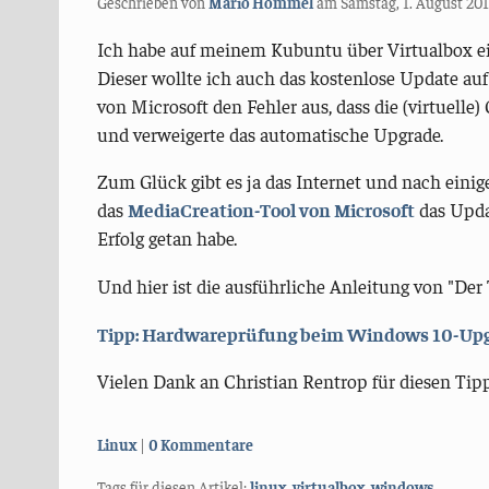
Geschrieben von
Mario Hommel
am
Samstag, 1. August 201
Ich habe auf meinem Kubuntu über Virtualbox ei
Dieser wollte ich auch das kostenlose Update au
von Microsoft den Fehler aus, dass die (virtuelle
und verweigerte das automatische Upgrade.
Zum Glück gibt es ja das Internet und nach eini
das
MediaCreation-Tool von Microsoft
das Upda
Erfolg getan habe.
Und hier ist die ausführliche Anleitung von "Der
Tipp: Hardwareprüfung beim Windows 10-Up
Vielen Dank an Christian Rentrop für diesen Tipp
Kategorien:
Linux
0 Kommentare
Tags für diesen Artikel:
linux
,
virtualbox
,
windows