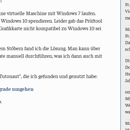
5
Fr
Vi
ne virtuelle Maschine mit Windows 7 laufen.
me
f Windows 10 spendieren. Leider gab das Prüftool
) Grafikkarte nicht kompatibel zu Windows 10 sei
M
Fr
Da
gem Stöbern fand ich die Lösung. Man kann über
sc
te manuell durchführen, was ich dann auch mit
Di
Do
He
 Tutonaut", die ich gefunden und genutzt habe:
Ja
grade umgehen
on
Mi
.
We
wa
M
18