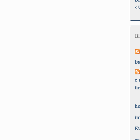
<
B
b
e-
fi
h
in
K
ma