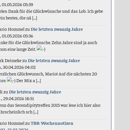
., 01.05.2026 05:39
elen Dank für die Glückwünsche und das Lob. Ich gebe
in bestes, die nä [...]
ario Hommel
zu
Die letzten zwanzig Jahre
., 01.05.2026 05:36
nke für die Glückwünsche. Zehn Jahre sind ja auch
hon eine lange Zeit.
rk Deimeke
zu
Die letzten zwanzig Jahre
., 30.04.2026 04:02
rzlichen Glückwunsch, Mario! Auf die nächsten 20
hre.
Der Mix a [...]
li
zu
Die letzten zwanzig Jahre
., 29.04.2026 18:51
nn das Serendipitytreffen 2015 war lese ich hier also
hrscheinlich sch [...]
ario Hommel
zu
TBB: Wochennotizen
.01.-31.01.2026