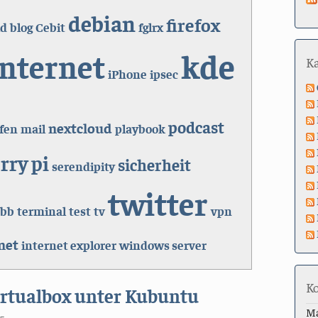
debian
firefox
id
blog
Cebit
fglrx
kde
Internet
K
iPhone
ipsec
podcast
nextcloud
fen
mail
playbook
rry pi
sicherheit
serendipity
twitter
tbb
terminal
test
tv
vpn
net
internet explorer
windows server
K
irtualbox unter Kubuntu
M