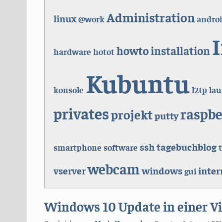
Administration
linux
@work
andro
howto
installation
hardware
hotot
Kubuntu
konsole
l2tp
lau
privates
raspbe
projekt
putty
ssh
tagebuchblog
smartphone
software
webcam
vserver
windows
inter
gui
Windows 10 Update in einer V