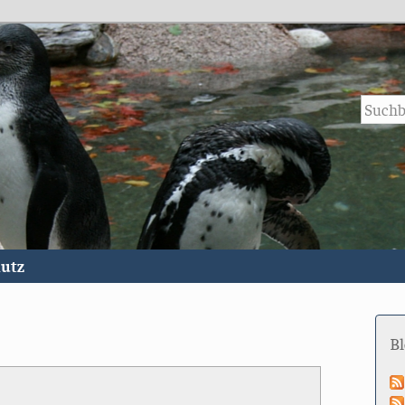
utz
B