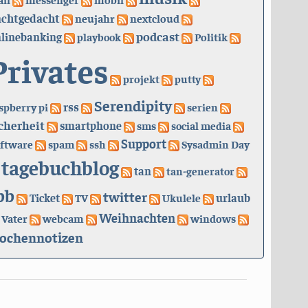
achtgedacht
neujahr
nextcloud
podcast
linebanking
playbook
Politik
Privates
projekt
putty
Serendipity
rss
spberry pi
serien
cherheit
smartphone
sms
social media
Support
ftware
spam
ssh
Sysadmin Day
tagebuchblog
tan
tan-generator
bb
twitter
urlaub
Ticket
TV
Ukulele
Weihnachten
Vater
webcam
windows
ochennotizen