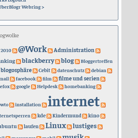
UberBlogr Webring
>
logwolke
@Work
Administration
2010
blackberry
blog
anking
Bloggertreffen
blogosphäre
Cebit
datenschutz
debian
filme und serien
mail
facebook
film
refox
google
Helpdesk
homebanking
internet
owto
installation
kino
kde
ternetsperren
Kindermund
Linux
lustiges
ubuntu
laufen
musik
il
messenger
mobil