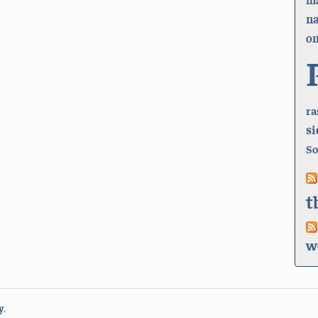
n
on
ra
si
So
t
w
y
.