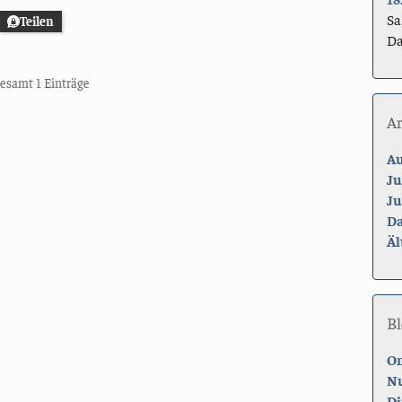
Sa
Teilen
Da
sgesamt 1 Einträge
A
Au
Ju
Ju
Da
Äl
Bl
On
Nu
Di