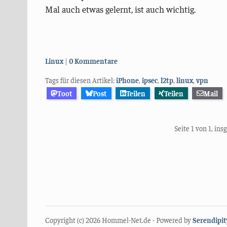
Mal auch etwas gelernt, ist auch wichtig.
Kategorien:
Linux
0 Kommentare
Tags für diesen Artikel:
iPhone
,
ipsec
,
l2tp
,
linux
,
vpn
Toot
Post
Teilen
Teilen
Mail
Seite 1 von 1, in
Copyright (c) 2026 Hommel-Net.de - Powered by
Serendipit