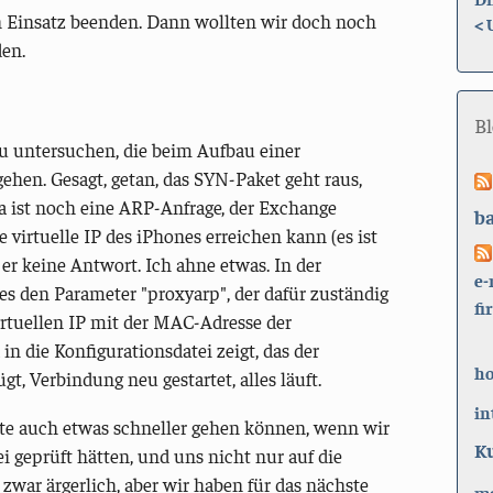
n Einsatz beenden. Dann wollten wir doch noch
<
den.
B
 untersuchen, die beim Aufbau einer
hen. Gesagt, getan, das SYN-Paket geht raus,
a ist noch eine ARP-Anfrage, der Exchange
b
virtuelle IP des iPhones erreichen kann (es ist
er keine Antwort. Ich ahne etwas. In der
e-
es den Parameter "proxyarp", der dafür zuständig
fi
rtuellen IP mit der MAC-Adresse der
in die Konfigurationsdatei zeigt, das der
h
gt, Verbindung neu gestartet, alles läuft.
in
te auch etwas schneller gehen können, wenn wir
K
ei geprüft hätten, und uns nicht nur auf die
war ärgerlich, aber wir haben für das nächste
ma