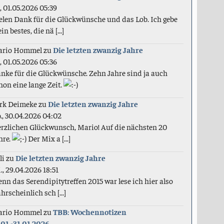
., 01.05.2026 05:39
elen Dank für die Glückwünsche und das Lob. Ich gebe
in bestes, die nä [...]
ario Hommel
zu
Die letzten zwanzig Jahre
., 01.05.2026 05:36
nke für die Glückwünsche. Zehn Jahre sind ja auch
hon eine lange Zeit.
rk Deimeke
zu
Die letzten zwanzig Jahre
., 30.04.2026 04:02
rzlichen Glückwunsch, Mario! Auf die nächsten 20
hre.
Der Mix a [...]
li
zu
Die letzten zwanzig Jahre
., 29.04.2026 18:51
nn das Serendipitytreffen 2015 war lese ich hier also
hrscheinlich sch [...]
ario Hommel
zu
TBB: Wochennotizen
.01.-31.01.2026