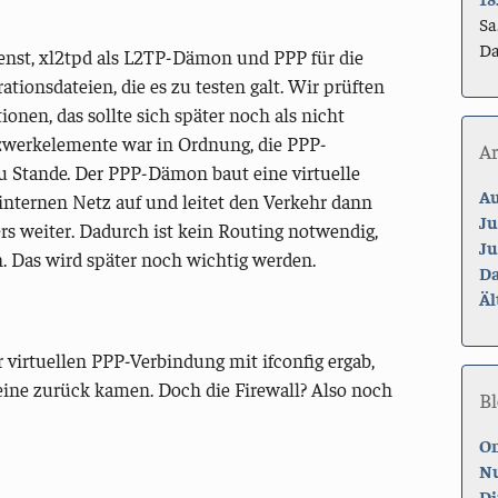
Sa
Da
enst, xl2tpd als L2TP-Dämon und PPP für die
ationsdateien, die es zu testen galt. Wir prüften
onen, das sollte sich später noch als nicht
tzwerkelemente war in Ordnung, die PPP-
A
u Stande. Der PPP-Dämon baut eine virtuelle
Au
nternen Netz auf und leitet den Verkehr dann
Ju
s weiter. Dadurch ist kein Routing notwendig,
Ju
n. Das wird später noch wichtig werden.
Da
Äl
virtuellen PPP-Verbindung mit ifconfig ergab,
keine zurück kamen. Doch die Firewall? Also noch
Bl
On
Nu
Di