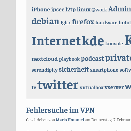
Admini
iPhone
ipsec
l2tp
linux
@work
debian
firefox
fglrx
hardware
hoto
kde
Internet
konsole
privat
podcast
nextcloud
playbook
sicherheit
serendipity
smartphone
soft
twitter
w
vserver
tv
virtualbox
Fehlersuche im VPN
Geschrieben von
Mario Hommel
am
Donnerstag, 7. Februar