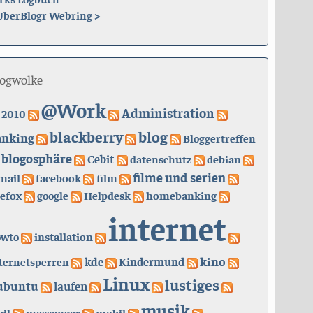
UberBlogr Webring
>
logwolke
@Work
Administration
2010
blackberry
blog
anking
Bloggertreffen
blogosphäre
Cebit
datenschutz
debian
filme und serien
mail
facebook
film
refox
google
Helpdesk
homebanking
internet
owto
installation
kino
kde
ternetsperren
Kindermund
Linux
lustiges
ubuntu
laufen
musik
il
messenger
mobil