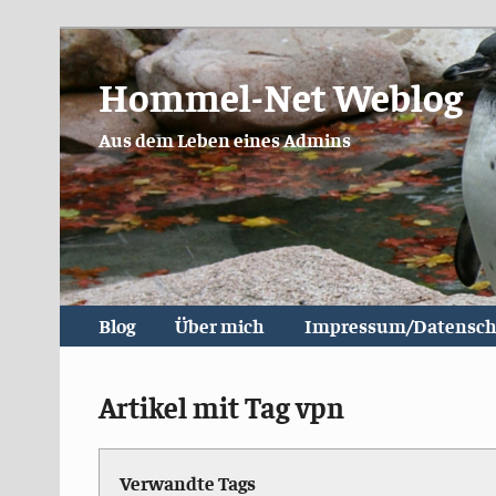
Hommel-Net Weblog
Aus dem Leben eines Admins
Blog
Über mich
Impressum/Datensch
Artikel mit Tag vpn
Verwandte Tags