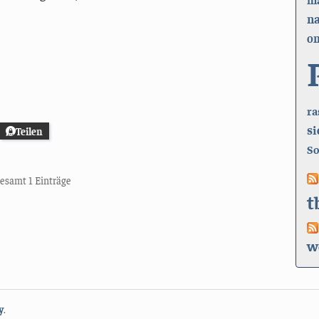
n
on
ra
si
Teilen
So
sgesamt 1 Einträge
t
w
y
.