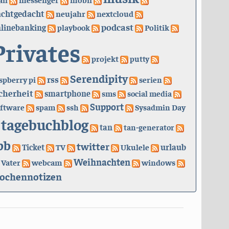
achtgedacht
neujahr
nextcloud
podcast
linebanking
playbook
Politik
Privates
projekt
putty
Serendipity
rss
spberry pi
serien
cherheit
smartphone
sms
social media
Support
ftware
spam
ssh
Sysadmin Day
tagebuchblog
tan
tan-generator
bb
twitter
urlaub
Ticket
TV
Ukulele
Weihnachten
Vater
webcam
windows
ochennotizen