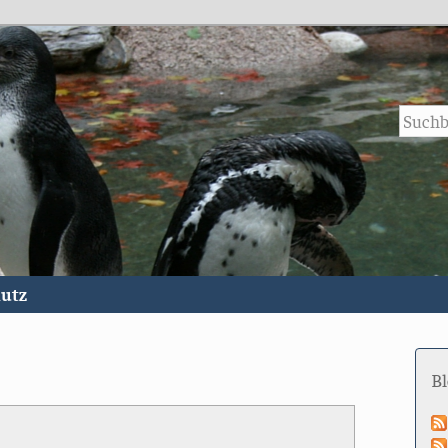
utz
B