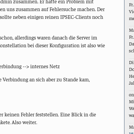
Admin zusammen. Er hatte ein Problem mit
Fr
en uns zusammen auf Fehlersuche machen. Der
Vi
 sollte neben einigen reinen IPSEC-Clients noch
me
M
Fr
chon, allerdings waren danach die Server im
Da
nstellation bei dieser Konfiguration ist also wie
sc
Di
erbindung --> internes Netz
Do
He
ie Verbindung an sich aber zu Stande kam,
Ja
on
Mi
We
einen Fehler feststellen. Eine Blick in die
wa
ete. Also weiter.
M
18