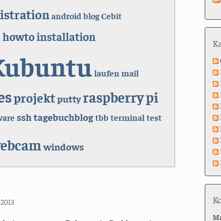
stration
android
blog
Cebit
howto
installation
t
K
Kubuntu
laufen
mail
es
raspberry pi
projekt
putty
ssh
tagebuchblog
ware
tbb
terminal
test
ebcam
windows
K
 2013
M