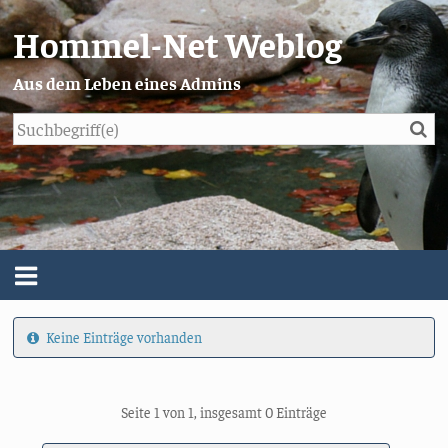
Hommel-Net Weblog
Aus dem Leben eines Admins
Su
Blog
Menü
Keine Einträge vorhanden
Über mich
Impressum/Datenschutz
Seite 1 von 1, insgesamt 0 Einträge