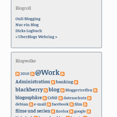
Blogroll
Onli Blogging
Nur ein Blog
Dirks Logbuch
<
UberBlogr Webring
>
Blogwolke
@Work
2010
Administration
banking
blackberry
blog
Bloggertreffen
blogosphäre
Cebit
datenschutz
debian
e-mail
facebook
film
filme und serien
firefox
google