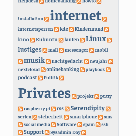
Helpdesk
homebanking
howto
internet
installation
kde
internetsperren
Kindermund
Linux
kino
Kubuntu
laufen
lustiges
mail
messenger
mobil
musik
nachtgedacht
neujahr
nextcloud
onlinebanking
playbook
podcast
Politik
Privates
projekt
putty
Serendipity
rss
raspberry pi
sicherheit
serien
smartphone
sms
social media
Software
spam
ssh
Support
Sysadmin Day