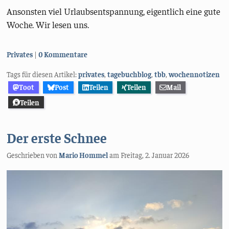
Ansonsten viel Urlaubsentspannung, eigentlich eine gute
Woche. Wir lesen uns.
Kategorien:
Privates
0 Kommentare
Tags für diesen Artikel:
privates
,
tagebuchblog
,
tbb
,
wochennotizen
Toot
Post
Teilen
Teilen
Mail
Teilen
Der erste Schnee
Geschrieben von
Mario Hommel
am
Freitag, 2. Januar 2026