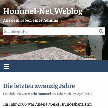
Hommel-Net Weblog
Aus dem Leben eines Admins
Su
Blog
Menü
Über mich
Die letzten zwanzig Jahre
Impressum/Datenschutz
Geschrieben von
Mario Hommel
am
Mittwoch, 29. April 2026
Im Jahr 2006 war Angela Merkel Bundeskanzlerin,