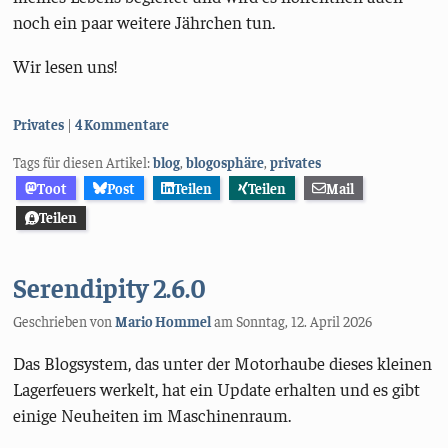
noch ein paar weitere Jährchen tun.
Wir lesen uns!
Kategorien:
Privates
4 Kommentare
Tags für diesen Artikel:
blog
,
blogosphäre
,
privates
Toot
Post
Teilen
Teilen
Mail
Teilen
Serendipity 2.6.0
Geschrieben von
Mario Hommel
am
Sonntag, 12. April 2026
Das Blogsystem, das unter der Motorhaube dieses kleinen
Lagerfeuers werkelt, hat ein Update erhalten und es gibt
einige Neuheiten im Maschinenraum.