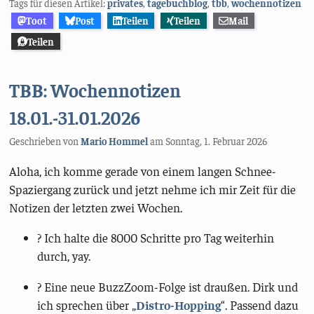
Tags für diesen Artikel:
privates
,
tagebuchblog
,
tbb
,
wochennotizen
Toot
Post
Teilen
Teilen
Mail
Teilen
TBB: Wochennotizen
18.01.-31.01.2026
Geschrieben von
Mario Hommel
am
Sonntag, 1. Februar 2026
Aloha, ich komme gerade von einem langen Schnee-
Spaziergang zurück und jetzt nehme ich mir Zeit für die
Notizen der letzten zwei Wochen.
? Ich halte die 8000 Schritte pro Tag weiterhin
durch, yay.
?️ Eine neue BuzzZoom-Folge ist draußen. Dirk und
ich sprechen über „
Distro-Hopping
“. Passend dazu