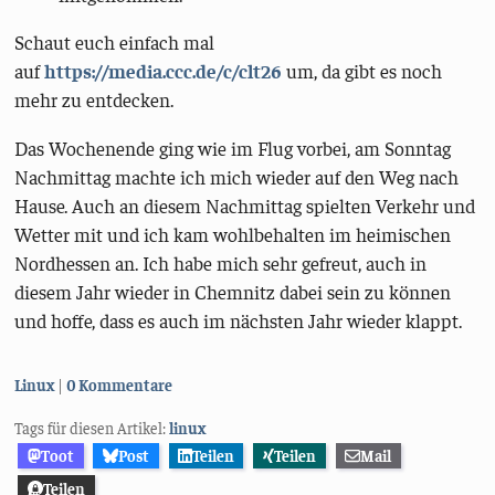
Schaut euch einfach mal
auf
https://media.ccc.de/c/clt26
um, da gibt es noch
mehr zu entdecken.
Das Wochenende ging wie im Flug vorbei, am Sonntag
Nachmittag machte ich mich wieder auf den Weg nach
Hause. Auch an diesem Nachmittag spielten Verkehr und
Wetter mit und ich kam wohlbehalten im heimischen
Nordhessen an. Ich habe mich sehr gefreut, auch in
diesem Jahr wieder in Chemnitz dabei sein zu können
und hoffe, dass es auch im nächsten Jahr wieder klappt.
Kategorien:
Linux
0 Kommentare
Tags für diesen Artikel:
linux
Toot
Post
Teilen
Teilen
Mail
Teilen