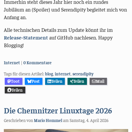
Immerhin steht dieses Jahr hier noch ein rundes
Jubiläum an (Spoiler) und Serendipity begleitet mich von
Anfang an.
Alle technischen Details zum Update könnt ihr im
Release-Statement
auf GitHub nachlesen. Happy
Blogging!
Kategorien:
Internet
0 Kommentare
Tags für diesen Artikel:
blog
,
internet
,
serendipity
Toot
Post
Teilen
Teilen
Mail
Teilen
Die Chemnitzer Linuxtage 2026
Geschrieben von
Mario Hommel
am
Samstag, 4. April 2026