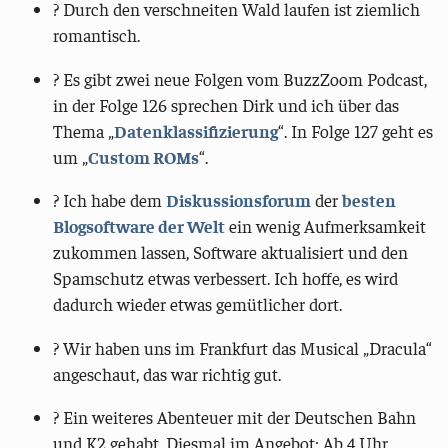
? Durch den verschneiten Wald laufen ist ziemlich
romantisch.
?️ Es gibt zwei neue Folgen vom BuzzZoom Podcast,
in der Folge 126 sprechen Dirk und ich über das
Thema „
Datenklassifizierung
“. In Folge 127 geht es
um „
Custom ROMs
“.
?️ Ich habe dem
Diskussionsforum
der
besten
Blogsoftware der Welt
ein wenig Aufmerksamkeit
zukommen lassen, Software aktualisiert und den
Spamschutz etwas verbessert. Ich hoffe, es wird
dadurch wieder etwas gemütlicher dort.
? Wir haben uns im Frankfurt das Musical „Dracula“
angeschaut, das war richtig gut.
? Ein weiteres Abenteuer mit der Deutschen Bahn
und K2 gehabt. Diesmal im Angebot: Ab 4 Uhr