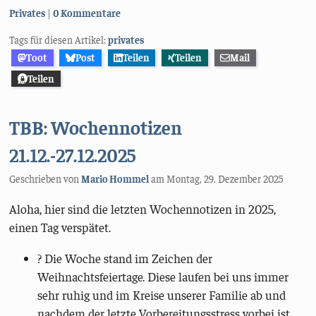
Kategorien:
Privates
0 Kommentare
Tags für diesen Artikel:
privates
Toot
Post
Teilen
Teilen
Mail
Teilen
TBB: Wochennotizen
21.12.-27.12.2025
Geschrieben von
Mario Hommel
am
Montag, 29. Dezember 2025
Aloha, hier sind die letzten Wochennotizen in 2025,
einen Tag verspätet.
? Die Woche stand im Zeichen der
Weihnachtsfeiertage. Diese laufen bei uns immer
sehr ruhig und im Kreise unserer Familie ab und
nachdem der letzte Vorbereitungsstress vorbei ist,