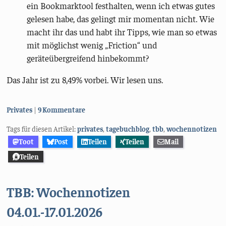
ein Bookmarktool festhalten, wenn ich etwas gutes
gelesen habe, das gelingt mir momentan nicht. Wie
macht ihr das und habt ihr Tipps, wie man so etwas
mit möglichst wenig „Friction“ und
geräteübergreifend hinbekommt?
Das Jahr ist zu 8,49% vorbei. Wir lesen uns.
Kategorien:
Privates
9 Kommentare
Tags für diesen Artikel:
privates
,
tagebuchblog
,
tbb
,
wochennotizen
Toot
Post
Teilen
Teilen
Mail
Teilen
TBB: Wochennotizen
04.01.-17.01.2026