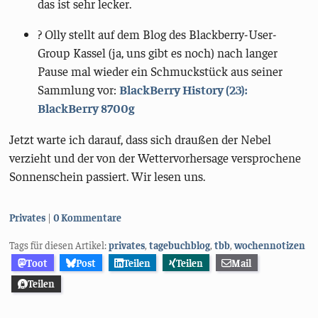
das ist sehr lecker.
?️ Olly stellt auf dem Blog des Blackberry-User-
Group Kassel (ja, uns gibt es noch) nach langer
Pause mal wieder ein Schmuckstück aus seiner
Sammlung vor:
BlackBerry History (23):
BlackBerry 8700g
Jetzt warte ich darauf, dass sich draußen der Nebel
verzieht und der von der Wettervorhersage versprochene
Sonnenschein passiert. Wir lesen uns.
Kategorien:
Privates
0 Kommentare
Tags für diesen Artikel:
privates
,
tagebuchblog
,
tbb
,
wochennotizen
Toot
Post
Teilen
Teilen
Mail
Teilen