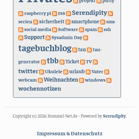
projekt
putty
Serendipity
rss
raspberry pi
sicherheit
serien
smartphone
sms
social media
Software
spam
ssh
Support
Sysadmin Day
tagebuchblog
tan
tan-
tbb
generator
Ticket
TV
twitter
urlaub
Ukulele
Vater
Weihnachten
webcam
windows
wochennotizen
Copyright (c) 2026 Hommel-Net.de - Powered by
Serendipity
.
Impressum & Datenschutz