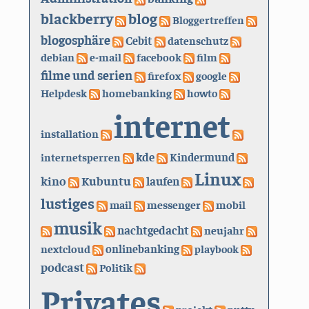
blackberry
blog
Bloggertreffen
blogosphäre
Cebit
datenschutz
debian
e-mail
facebook
film
filme und serien
firefox
google
Helpdesk
homebanking
howto
internet
installation
kde
internetsperren
Kindermund
Linux
kino
Kubuntu
laufen
lustiges
mail
messenger
mobil
musik
nachtgedacht
neujahr
nextcloud
onlinebanking
playbook
podcast
Politik
Privates