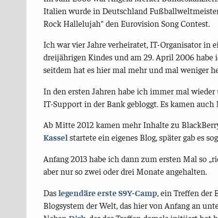
Italien wurde in Deutschland Fußballweltmeiste
Rock Hallelujah" den Eurovision Song Contest.
Ich war vier Jahre verheiratet, IT-Organisator in 
dreijährigen Kindes und am 29. April 2006 habe 
seitdem hat es hier mal mehr und mal weniger he
In den ersten Jahren habe ich immer mal wieder
IT-Support in der Bank gebloggt. Es kamen auch
Ab Mitte 2012 kamen mehr Inhalte zu BlackBerr
Kassel
startete ein eigenes Blog, später gab es so
Anfang 2013 habe ich dann zum ersten Mal so „ri
aber nur so zwei oder drei Monate angehalten.
Das
legendäre erste S9Y-Camp
, ein Treffen de
Blogsystem der Welt, das hier von Anfang an unter
Neben
Dirk
, der das Treffen damals initiiert hat