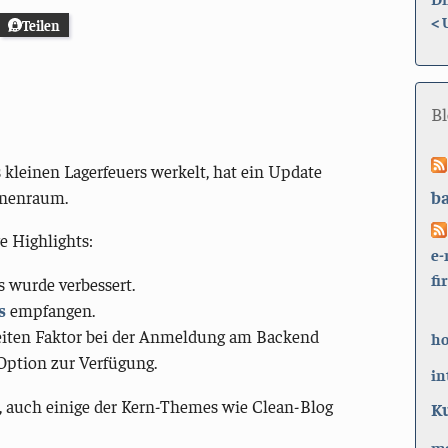
<
Teilen
B
 kleinen Lagerfeuers werkelt, hat ein Update
b
inenraum.
e Highlights:
e-
fi
s wurde verbessert.
s
empfangen.
eiten Faktor bei der Anmeldung am Backend
h
Option zur Verfügung.
in
, auch einige der Kern-Themes wie Clean-Blog
K
ma