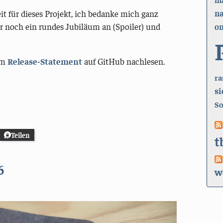
n
eit für dieses Projekt, ich bedanke mich ganz
er noch ein rundes Jubiläum an (Spoiler) und
on
im
Release-Statement
auf GitHub nachlesen.
ra
si
So
Teilen
t
6
w