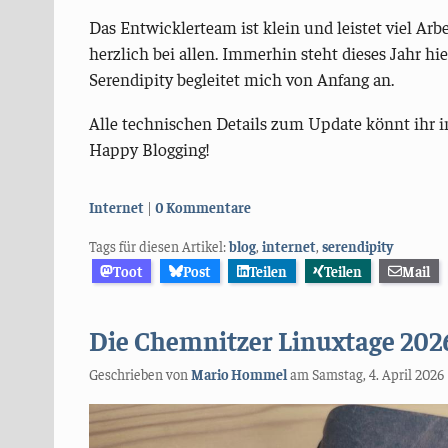
Das Entwicklerteam ist klein und leistet viel Arb
herzlich bei allen. Immerhin steht dieses Jahr hi
Serendipity begleitet mich von Anfang an.
Alle technischen Details zum Update könnt ihr 
Happy Blogging!
Kategorien:
Internet
0 Kommentare
Tags für diesen Artikel:
blog
,
internet
,
serendipity
Toot
Post
Teilen
Teilen
Mail
Die Chemnitzer Linuxtage 202
Geschrieben von
Mario Hommel
am
Samstag, 4. April 2026