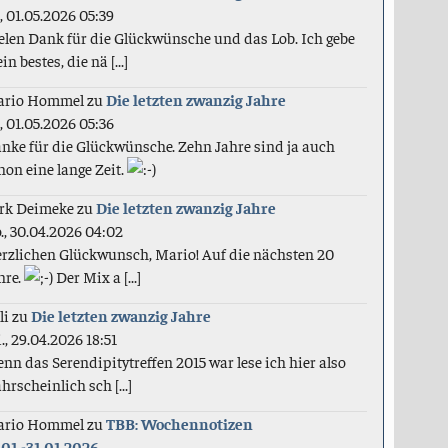
., 01.05.2026 05:39
elen Dank für die Glückwünsche und das Lob. Ich gebe
in bestes, die nä [...]
ario Hommel
zu
Die letzten zwanzig Jahre
., 01.05.2026 05:36
nke für die Glückwünsche. Zehn Jahre sind ja auch
hon eine lange Zeit.
rk Deimeke
zu
Die letzten zwanzig Jahre
., 30.04.2026 04:02
rzlichen Glückwunsch, Mario! Auf die nächsten 20
hre.
Der Mix a [...]
li
zu
Die letzten zwanzig Jahre
., 29.04.2026 18:51
nn das Serendipitytreffen 2015 war lese ich hier also
hrscheinlich sch [...]
ario Hommel
zu
TBB: Wochennotizen
.01.-31.01.2026