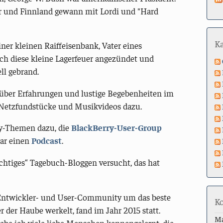
r und Finnland gewann mit Lordi und "Hard
K
einer kleinen Raiffeisenbank, Vater eines
ich diese kleine Lagerfeuer angezündet und
ll gebrand.
 über Erfahrungen und lustige Begebenheiten im
 Netzfundstücke und Musikvideos dazu.
y-Themen dazu, die
BlackBerry-User-Group
gar einen
Podcast
.
chtiges“ Tagebuch-Bloggen versucht, das hat
r Entwickler- und User-Community um das beste
K
 der Haube werkelt, fand im Jahr 2015 statt.
M
 habe ich viele liebe Menschen kennengelernt, die