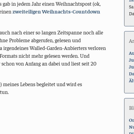
s gab in jedem Jahr einen Weihnachtspost (ok,
Sa
 einen
zweiteiligen Weihnachts-Countdown
Da
 auch nach einer so langen Zeitspanne noch alle
hne Probleme abgerufen, gelesen und
A
a irgendeines Walled-Garden-Anbierters verloren
Au
 Formats nicht mehr gelesen werden. Und
Ju
er schon von Anfang an dabei und liest seit 20
Ju
Da
Äl
e) meines Lebens begleitet und wird es
tun.
Bl
On
Nu
Di