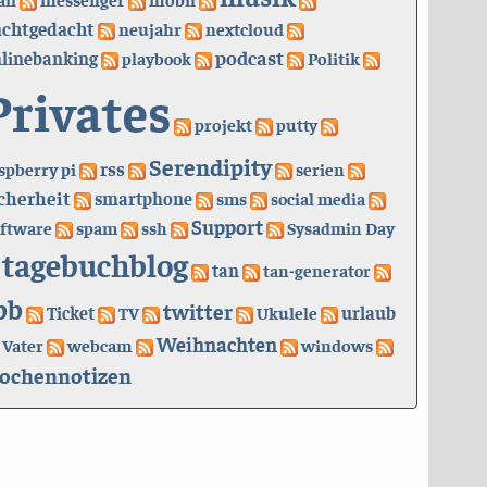
achtgedacht
neujahr
nextcloud
podcast
linebanking
playbook
Politik
Privates
projekt
putty
Serendipity
rss
spberry pi
serien
cherheit
smartphone
sms
social media
Support
ftware
spam
ssh
Sysadmin Day
tagebuchblog
tan
tan-generator
bb
twitter
urlaub
Ticket
TV
Ukulele
Weihnachten
Vater
webcam
windows
ochennotizen