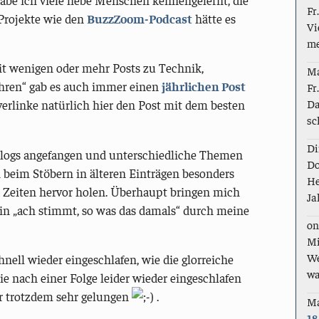
Fr
 Projekte wie den
BuzzZoom-Podcast
hätte es
Vi
me
it wenigen oder mehr Posts zu Technik,
M
ahren“ gab es auch immer einen
jährlichen Post
Fr
Da
verlinke natürlich hier den Post mit dem besten
sc
Di
logs angefangen und unterschiedliche Themen
Do
 beim Stöbern in älteren Einträgen besonders
He
nd Zeiten hervor holen. Überhaupt bringen mich
Ja
ein „ach stimmt, so was das damals“ durch meine
on
Mi
We
ell wieder eingeschlafen, wie die glorreiche
wa
die nach einer Folge leider wieder eingeschlafen
ber trotzdem sehr gelungen
.
M
18