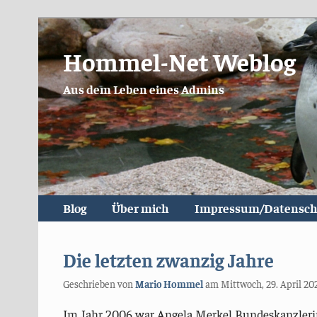
Hommel-Net Weblog
Aus dem Leben eines Admins
Blog
Über mich
Impressum/Datensch
Die letzten zwanzig Jahre
Geschrieben von
Mario Hommel
am
Mittwoch, 29. April 20
Im Jahr 2006 war Angela Merkel Bundeskanzlerin