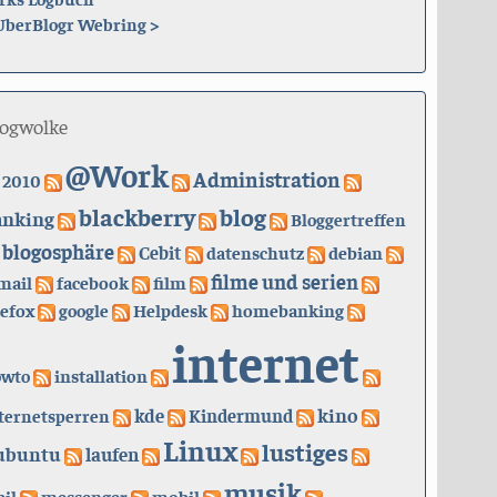
UberBlogr Webring
>
logwolke
@Work
Administration
2010
blackberry
blog
anking
Bloggertreffen
blogosphäre
Cebit
datenschutz
debian
filme und serien
mail
facebook
film
refox
google
Helpdesk
homebanking
internet
owto
installation
kino
kde
ternetsperren
Kindermund
Linux
lustiges
ubuntu
laufen
musik
il
messenger
mobil