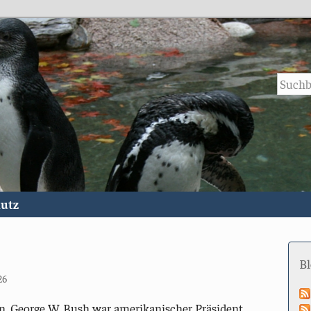
utz
B
26
, George W. Bush war amerikanischer Präsident.