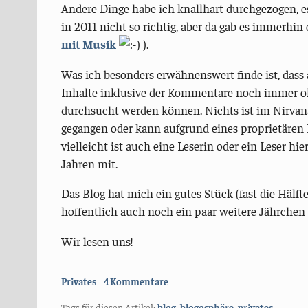
Andere Dinge habe ich knallhart durchgezogen, e
in 2011 nicht so richtig, aber da gab es immerhin
mit Musik
).
Was ich besonders erwähnenswert finde ist, dass
Inhalte inklusive der Kommentare noch immer o
durchsucht werden können. Nichts ist im Nirvan
gegangen oder kann aufgrund eines proprietären
vielleicht ist auch eine Leserin oder ein Leser hi
Jahren mit.
Das Blog hat mich ein gutes Stück (fast die Hälft
hoffentlich auch noch ein paar weitere Jährchen 
Wir lesen uns!
Kategorien:
Privates
4 Kommentare
Tags für diesen Artikel:
blog
,
blogosphäre
,
privates