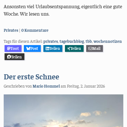
Ansonsten viel Urlaubsentspannung, eigentlich eine gute
Woche. Wir lesen uns.
Kategorien:
Privates
0 Kommentare
Tags für diesen Artikel:
privates
,
tagebuchblog
,
tbb
,
wochennotizen
Toot
Post
Teilen
Teilen
Mail
Teilen
Der erste Schnee
Geschrieben von
Mario Hommel
am
Freitag, 2. Januar 2026