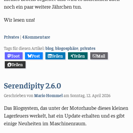
noch ein paar weitere Jährchen tun.
Wir lesen uns!
Kategorien:
Privates
4 Kommentare
Tags für diesen Artikel:
blog
,
blogosphäre
,
privates
Toot
Post
Teilen
Teilen
Mail
Teilen
Serendipity 2.6.0
Geschrieben von
Mario Hommel
am
Sonntag, 12. April 2026
Das Blogsystem, das unter der Motorhaube dieses kleinen
Lagerfeuers werkelt, hat ein Update erhalten und es gibt
einige Neuheiten im Maschinenraum.