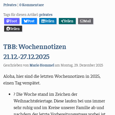
Kategorien:
Privates
0 Kommentare
Tags für diesen Artikel:
privates
Toot
Post
Teilen
Teilen
Mail
Teilen
TBB: Wochennotizen
21.12.-27.12.2025
Geschrieben von
Mario Hommel
am
Montag, 29. Dezember 2025
Aloha, hier sind die letzten Wochennotizen in 2025,
einen Tag verspätet.
? Die Woche stand im Zeichen der
Weihnachtsfeiertage. Diese laufen bei uns immer
sehr ruhig und im Kreise unserer Familie ab und
nachdem der letzte Vorbereitungsstress vorbei ist,