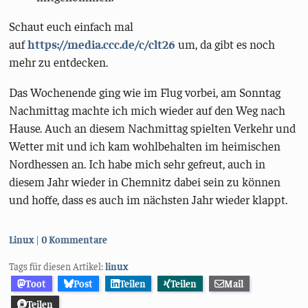
Schaut euch einfach mal
auf
https://media.ccc.de/c/clt26
um, da gibt es noch
mehr zu entdecken.
Das Wochenende ging wie im Flug vorbei, am Sonntag
Nachmittag machte ich mich wieder auf den Weg nach
Hause. Auch an diesem Nachmittag spielten Verkehr und
Wetter mit und ich kam wohlbehalten im heimischen
Nordhessen an. Ich habe mich sehr gefreut, auch in
diesem Jahr wieder in Chemnitz dabei sein zu können
und hoffe, dass es auch im nächsten Jahr wieder klappt.
Kategorien:
Linux
0 Kommentare
Tags für diesen Artikel:
linux
Toot
Post
Teilen
Teilen
Mail
Teilen