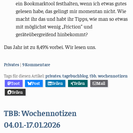
ein Bookmarktool festhalten, wenn ich etwas gutes
gelesen habe, das gelingt mir momentan nicht. Wie
macht ihr das und habt ihr Tipps, wie man so etwas
mit möglichst wenig „Friction“ und
geräteübergreifend hinbekommt?
Das Jahr ist zu 8,49% vorbei. Wir lesen uns.
Kategorien:
Privates
9 Kommentare
Tags für diesen Artikel:
privates
,
tagebuchblog
,
tbb
,
wochennotizen
Toot
Post
Teilen
Teilen
Mail
Teilen
TBB: Wochennotizen
04.01.-17.01.2026