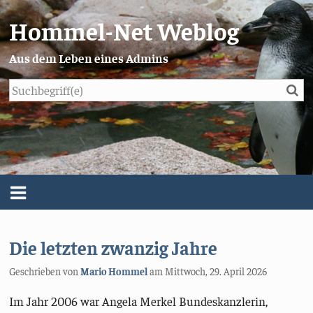
Hommel-Net Weblog
Aus dem Leben eines Admins
Su
Blog
Menü
Über mich
Die letzten zwanzig Jahre
Impressum/Datenschutz
Geschrieben von
Mario Hommel
am
Mittwoch, 29. April 2026
Im Jahr 2006 war Angela Merkel Bundeskanzlerin,