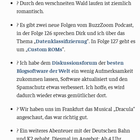
? Durch den verschneiten Wald laufen ist ziemlich
romantisch.
?️ Es gibt zwei neue Folgen vom BuzzZoom Podcast,
in der Folge 126 sprechen Dirk und ich über das
Thema „
Datenklassifizierung
“. In Folge 127 geht es
um „
Custom ROMs
“.
?️ Ich habe dem
Diskussionsforum
der
besten
Blogsoftware der Welt
ein wenig Aufmerksamkeit
zukommen lassen, Software aktualisiert und den
Spamschutz etwas verbessert. Ich hoffe, es wird
dadurch wieder etwas gemütlicher dort.
? Wir haben uns im Frankfurt das Musical „Dracula“
angeschaut, das war richtig gut.
? Ein weiteres Abenteuer mit der Deutschen Bahn
und K2 gehabt. Diesmal im Angebot: Ab 4 Uhr