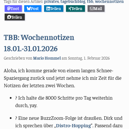
Tags für diesen Artikel:
privates
,
tagebuchblog
,
tbb
,
wochennotizen
Toot
Post
Teilen
Teilen
Mail
Teilen
TBB: Wochennotizen
18.01.-31.01.2026
Geschrieben von
Mario Hommel
am
Sonntag, 1. Februar 2026
Aloha, ich komme gerade von einem langen Schnee-
Spaziergang zurück und jetzt nehme ich mir Zeit für die
Notizen der letzten zwei Wochen.
? Ich halte die 8000 Schritte pro Tag weiterhin
durch, yay.
?️ Eine neue BuzzZoom-Folge ist draußen. Dirk und
ich sprechen über „
Distro-Hopping
“. Passend dazu