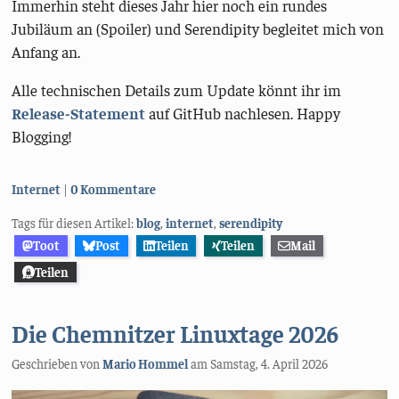
Immerhin steht dieses Jahr hier noch ein rundes
Jubiläum an (Spoiler) und Serendipity begleitet mich von
Anfang an.
Alle technischen Details zum Update könnt ihr im
Release-Statement
auf GitHub nachlesen. Happy
Blogging!
Kategorien:
Internet
0 Kommentare
Tags für diesen Artikel:
blog
,
internet
,
serendipity
Toot
Post
Teilen
Teilen
Mail
Teilen
Die Chemnitzer Linuxtage 2026
Geschrieben von
Mario Hommel
am
Samstag, 4. April 2026