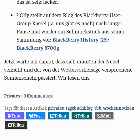
das ist sehr lecker.
?️ Olly stellt auf dem Blog des Blackberry-User-
Group Kassel (ja, uns gibt es noch) nach langer
Pause mal wieder ein Schmuckstück aus seiner
Sammlung vor:
BlackBerry History (23):
BlackBerry 8700g
Jetzt warte ich darauf, dass sich draußen der Nebel
verzieht und der von der Wettervorhersage versprochene
Sonnenschein passiert. Wir lesen uns.
Kategorien:
Privates
0 Kommentare
Tags für diesen Artikel:
privates
,
tagebuchblog
,
tbb
,
wochennotizen
Toot
Post
Teilen
Teilen
Mail
Teilen