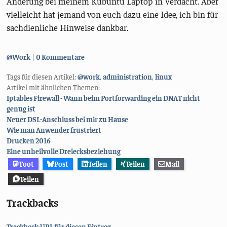
Änderung bei meinem Kubuntu Laptop in Verdacht. Aber
vielleicht hat jemand von euch dazu eine Idee, ich bin für
sachdienliche Hinweise dankbar.
Kategorien:
@Work
0 Kommentare
Tags für diesen Artikel:
@work
,
administration
,
linux
Artikel mit ähnlichen Themen:
Iptables Firewall - Wann beim Portforwarding ein DNAT nicht
genug ist
Neuer DSL-Anschluss bei mir zu Hause
Wie man Anwender frustriert
Drucken 2016
Eine unheilvolle Dreiecksbeziehung
Toot
Post
Teilen
Teilen
Mail
Teilen
Trackbacks
Trackback-URL für diesen Eintrag