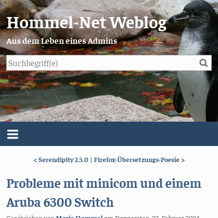
Hommel-Net Weblog
Aus dem Leben eines Admins
Su
Blog
Menü
<
Serendipity 2.5.0
|
Firefox-Übersetzungs-Poesie
>
Über mich
Probleme mit minicom und einem
Impressum/Datenschutz
Aruba 6300 Switch
Geschrieben von
Mario Hommel
am
Donnerstag, 22. Februar 2024