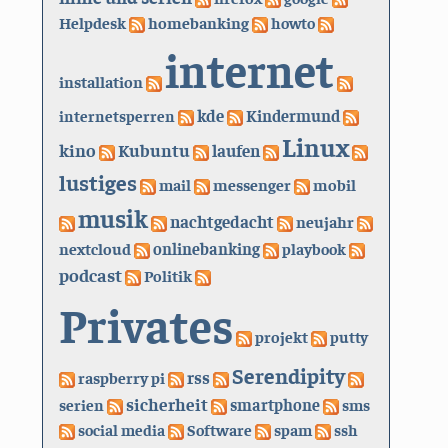
Helpdesk
homebanking
howto
internet
installation
kde
internetsperren
Kindermund
Linux
kino
Kubuntu
laufen
lustiges
mail
messenger
mobil
musik
nachtgedacht
neujahr
nextcloud
onlinebanking
playbook
podcast
Politik
Privates
projekt
putty
Serendipity
rss
raspberry pi
sicherheit
serien
smartphone
sms
social media
Software
spam
ssh