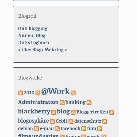
Blogroll
Onli Blogging
Nur ein Blog
Dirks Logbuch
<
UberBlogr Webring
>
Blogwolke
@Work
2010
Administration
banking
blackberry
blog
Bloggertreffen
blogosphäre
Cebit
datenschutz
debian
e-mail
facebook
film
filme und serien
firefox
google