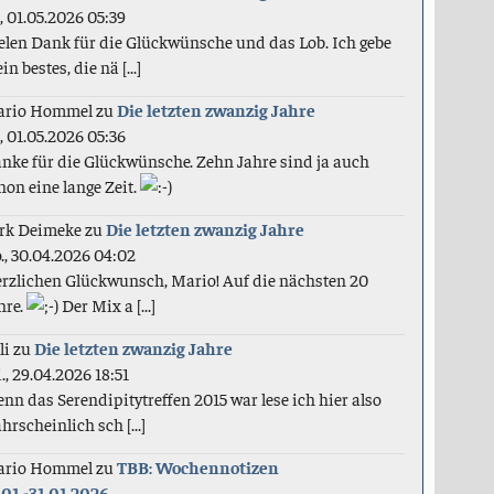
., 01.05.2026 05:39
elen Dank für die Glückwünsche und das Lob. Ich gebe
in bestes, die nä [...]
ario Hommel
zu
Die letzten zwanzig Jahre
., 01.05.2026 05:36
nke für die Glückwünsche. Zehn Jahre sind ja auch
hon eine lange Zeit.
rk Deimeke
zu
Die letzten zwanzig Jahre
., 30.04.2026 04:02
rzlichen Glückwunsch, Mario! Auf die nächsten 20
hre.
Der Mix a [...]
li
zu
Die letzten zwanzig Jahre
., 29.04.2026 18:51
nn das Serendipitytreffen 2015 war lese ich hier also
hrscheinlich sch [...]
ario Hommel
zu
TBB: Wochennotizen
.01.-31.01.2026