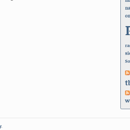
n
on
ra
si
So
t
w
y
.