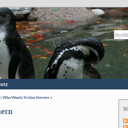
utz
|
Who Wants To Live Forever
>
B
hern