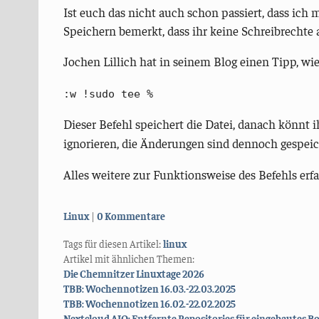
Ist euch das nicht auch schon passiert, dass ich 
Speichern bemerkt, dass ihr keine Schreibrechte a
Jochen Lillich hat in seinem Blog einen Tipp, wi
:w !sudo tee %
Dieser Befehl speichert die Datei, danach könnt i
ignorieren, die Änderungen sind dennoch gespeic
Alles weitere zur Funktionsweise des Befehls erfa
Kategorien:
Linux
0 Kommentare
Tags für diesen Artikel:
linux
Artikel mit ähnlichen Themen:
Die Chemnitzer Linuxtage 2026
TBB: Wochennotizen 16.03.-22.03.2025
TBB: Wochennotizen 16.02.-22.02.2025
Nextcloud AIO: Entfernte Repositories für eingebautes 