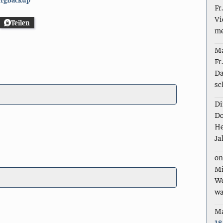
Fr
Vi
Teilen
me
M
Fr
Da
sc
Di
Do
He
Ja
on
Mi
We
wa
M
18