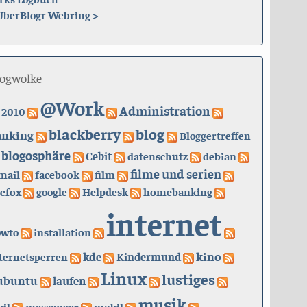
UberBlogr Webring
>
logwolke
@Work
Administration
2010
blackberry
blog
anking
Bloggertreffen
blogosphäre
Cebit
datenschutz
debian
filme und serien
mail
facebook
film
refox
google
Helpdesk
homebanking
internet
owto
installation
kino
kde
ternetsperren
Kindermund
Linux
lustiges
ubuntu
laufen
musik
il
messenger
mobil