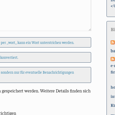
<
B
 per _wort_ kann ein Wort unterstrichen werden.
b
 konvertiert.
e-
fi
, sondern nur für eventuelle Benachrichtigungen
h
 gespeichert werden. Weitere Details finden sich
in
K
richtigen
ma