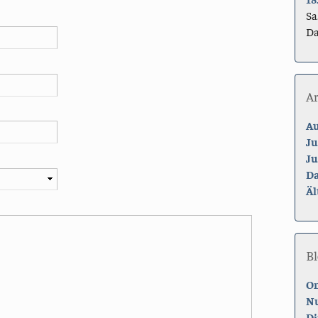
Sa
Da
A
Au
Ju
Ju
Da
Äl
Bl
On
Nu
Di