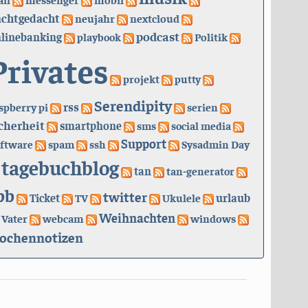
achtgedacht
neujahr
nextcloud
podcast
linebanking
playbook
Politik
Privates
projekt
putty
Serendipity
rss
spberry pi
serien
cherheit
smartphone
sms
social media
Support
ftware
spam
ssh
Sysadmin Day
tagebuchblog
tan
tan-generator
bb
twitter
urlaub
Ticket
TV
Ukulele
Weihnachten
Vater
webcam
windows
ochennotizen