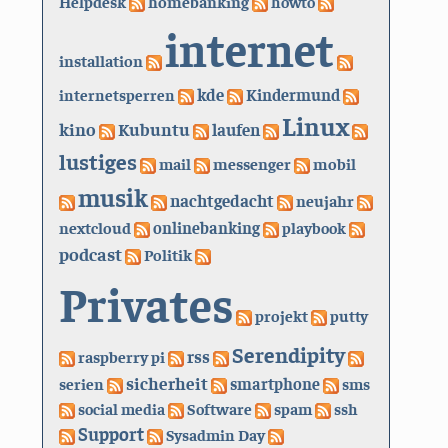
Helpdesk
homebanking
howto
internet
installation
kde
internetsperren
Kindermund
Linux
kino
Kubuntu
laufen
lustiges
mail
messenger
mobil
musik
nachtgedacht
neujahr
nextcloud
onlinebanking
playbook
podcast
Politik
Privates
projekt
putty
Serendipity
rss
raspberry pi
sicherheit
serien
smartphone
sms
social media
Software
spam
ssh
Support
Sysadmin Day