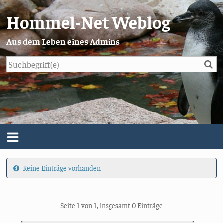
Hommel-Net Weblog
Aus dem Leben eines Admins
Su
Blog
Menü
Keine Einträge vorhanden
Über mich
Impressum/Datenschutz
Seite 1 von 1, insgesamt 0 Einträge