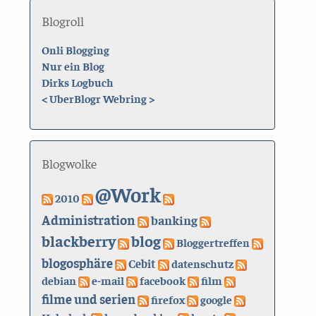
Blogroll
Onli Blogging
Nur ein Blog
Dirks Logbuch
<
UberBlogr Webring
>
Blogwolke
@Work
2010
Administration
banking
blackberry
blog
Bloggertreffen
blogosphäre
Cebit
datenschutz
debian
e-mail
facebook
film
filme und serien
firefox
google