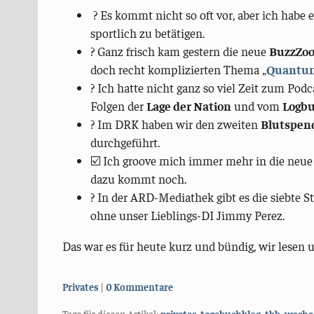
? Es kommt nicht so oft vor, aber ich habe 
sportlich zu betätigen.
?️ Ganz frisch kam gestern die neue
BuzzZo
doch recht komplizierten Thema „
Quantu
? Ich hatte nicht ganz so viel Zeit zum Pod
Folgen der
Lage der Nation
und vom
Logbu
? Im DRK haben wir den zweiten
Blutspen
durchgeführt.
☑️ Ich groove mich immer mehr in die neu
dazu kommt noch.
? In der ARD-Mediathek gibt es die siebte S
ohne unser Lieblings-DI Jimmy Perez.
Das war es für heute kurz und bündig, wir lesen u
Kategorien:
Privates
0 Kommentare
Tags für diesen Artikel:
privates
,
tagebuchblog
,
tbb
,
woche