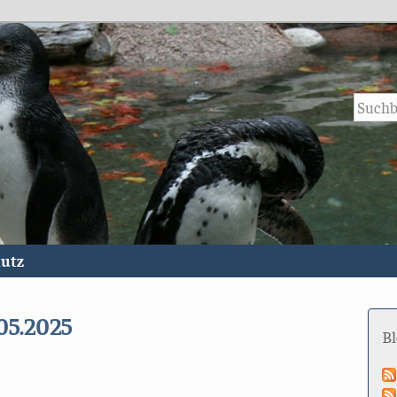
utz
05.2025
B