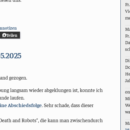
Fr
Vi
me
nnotizen
M
Teilen
Fr
Da
sc
05.2025
Di
Do
He
Land gezogen.
Ja
bung langsam wieder abgeklungen ist, konnte ich
on
unde laufen.
Mi
We
ine Abschiedsfolge
. Sehr schade, dass dieser
wa
ve Death and Robots“, die kann man zwischendurch
M
18