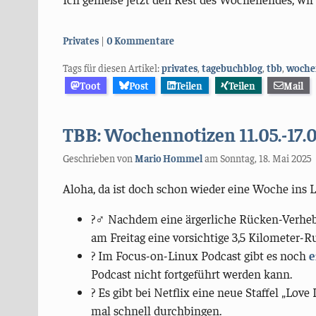
Kategorien:
Privates
0 Kommentare
Tags für diesen Artikel:
privates
,
tagebuchblog
,
tbb
,
woche
Toot
Post
Teilen
Teilen
Mail
TBB: Wochennotizen 11.05.-17.
Geschrieben von
Mario Hommel
am
Sonntag, 18. Mai 2025
Aloha, da ist doch schon wieder eine Woche ins 
?‍♂️ Nachdem eine ärgerliche Rücken-Verhe
am Freitag eine vorsichtige 3,5 Kilometer-R
? Im Focus-on-Linux Podcast gibt es noch
e
Podcast nicht fortgeführt werden kann.
? Es gibt bei Netflix eine neue Staffel „Lo
mal schnell durchbingen.