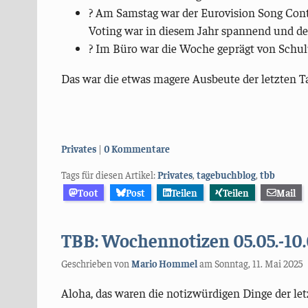
? Am Samstag war der Eurovision Song Conte
Voting war in diesem Jahr spannend und der
? Im Büro war die Woche geprägt von Schul
Das war die etwas magere Ausbeute der letzten Ta
Kategorien:
Privates
0 Kommentare
Tags für diesen Artikel:
Privates
,
tagebuchblog
,
tbb
Toot
Post
Teilen
Teilen
Mail
TBB: Wochennotizen 05.05.-10.
Geschrieben von
Mario Hommel
am
Sonntag, 11. Mai 2025
Aloha, das waren die notizwürdigen Dinge der le