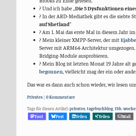
Brooks zu Ende gelesen.
? Und ich habe „
Die 5 Dysfunktionen ein
? In der ARD-Mediathek gibt es die siebte St
auf Shetland
“
? Am 1. Mai das erste Mal in diesem Jahr im 
?️ Mein kleiner XMPP-Server, der mit
Ejabb
Server mit ARM64-Architektur umgezogen. A
Bridging-Module ausprobieren.
?️ Mein Blog ist letzten Monat 19 Jahre alt
begonnen
, vielleicht mag der ein oder an
Das war es dann auch schon wieder, wir lesen uns
Kategorien:
Privates
0 Kommentare
Tags für diesen Artikel:
privates
,
tagebuchblog
,
tbb
,
woche
Toot
Post
Teilen
Teilen
Mail