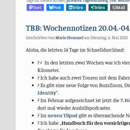
Toot
Post
Teilen
Teilen
Mail
TBB: Wochennotizen 20.04.-04
Geschrieben von
Mario Hommel
am
Dienstag, 6. Mai 2025
Aloha, die letzten 14 Tage im Schnelldurchlauf:
?‍♂️ In den letzten zwei Wochen war ich vier
Kilometer.
? Ich habe auch zwei Touren mit dem Fahrr
?️ Es gibt eine neue Folge von BuzzZoom, D
Identity
“.
?️ Im Februar aufgezeichnet ist jetzt die
7. F
dort mal wieder Aushilfspodcaster.
? Im
neuen Tilpod
gibt es überraschende N
? Ich habe „
Handbuch für den vorsichtige