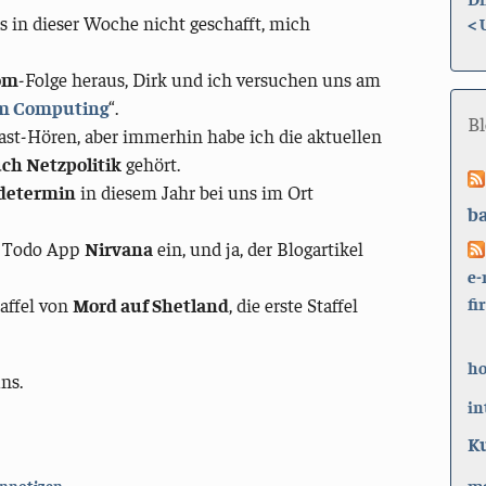
es in dieser Woche nicht geschafft, mich
<
om
-Folge heraus, Dirk und ich versuchen uns am
m Computing
“.
B
cast-Hören, aber immerhin habe ich die aktuellen
ch Netzpolitik
gehört.
determin
in diesem Jahr bei uns im Ort
b
e Todo App
Nirvana
ein, und ja, der Blogartikel
e-
fi
taffel von
Mord auf Shetland
, die erste Staffel
h
ns.
in
K
ma
nnotizen