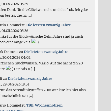
., 01.05.2026 05:39
elen Dank für die Glückwünsche und das Lob. Ich gebe
in bestes, die nä [...]
ario Hommel
zu
Die letzten zwanzig Jahre
., 01.05.2026 05:36
nke für die Glückwünsche. Zehn Jahre sind ja auch
hon eine lange Zeit.
rk Deimeke
zu
Die letzten zwanzig Jahre
., 30.04.2026 04:02
rzlichen Glückwunsch, Mario! Auf die nächsten 20
hre.
Der Mix a [...]
li
zu
Die letzten zwanzig Jahre
., 29.04.2026 18:51
nn das Serendipitytreffen 2015 war lese ich hier also
hrscheinlich sch [...]
ario Hommel
zu
TBB: Wochennotizen
.01.-31.01.2026