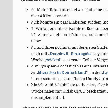
?‍♂️ Mein Rücken macht etwas Probleme, da
über 4 Kilometer drin.
? Ich konnte ein paar Einheiten auf dem Ind
✨ Wir waren mit der Famile in Bochum b
ich waren vor ein paar Jahren schon einmal 
Show.
? ... und dabei nochmal mit der ersten Staffe
noch mit „
Daredevil - Born again
“ begonne
Woche „
Wicked
“, den ersten Teil der Vor
? Im Synapsen-Podcast gab es eine interess
zu „
Migration in Deutschland
“. In der „
La
interessanten Teil zum Thema
Handyverbo
? Ja ich weiß, ich bin late to the party aber
Woche näher mit Gitlab CI/CD beschäftigt
uns implementiert.
Ich genieße jetzt den Rest des Wochenendes, wir 