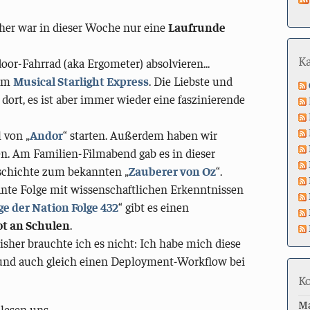
her war in dieser Woche nur eine
Laufrunde
K
oor-Fahrrad (aka Ergometer) absolvieren...
eim
Musical Starlight Express
. Die Liebste und
dort, es ist aber immer wieder eine faszinierende
l von „
Andor
“ starten. Außerdem haben wir
n. Am Familien-Filmabend gab es in dieser
geschichte zum bekannten „
Zauberer von Oz
“.
ante Folge mit wissenschaftlichen Erkenntnissen
ge der Nation Folge 432
“ gibt es einen
t an Schulen
.
 bisher brauchte ich es nicht: Ich habe mich diese
 und auch gleich einen Deployment-Workflow bei
K
M
lesen uns.