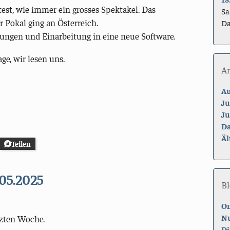
st, wie immer ein grosses Spektakel. Das
Sa
 Pokal ging an Österreich.
Da
ungen und Einarbeitung in eine neue Software.
ge, wir lesen uns.
A
Au
Ju
Ju
Da
Äl
Teilen
05.2025
Bl
On
Nu
tzten Woche.
Di