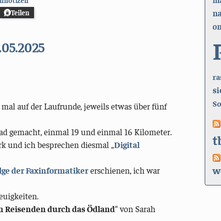
n
Teilen
on
.05.2025
ra
si
So
 mal auf der Laufrunde, jeweils etwas über fünf
ad gemacht, einmal 19 und einmal 16 Kilometer.
t
irk und ich besprechen diesmal „
Digital
w
olge der Faxinformatiker
erschienen, ich war
euigkeiten.
n Reisenden durch das Ödland
“ von Sarah