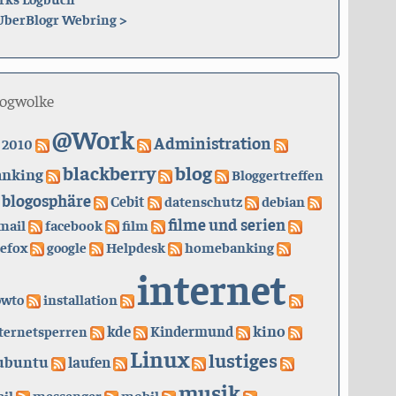
UberBlogr Webring
>
logwolke
@Work
Administration
2010
blackberry
blog
anking
Bloggertreffen
blogosphäre
Cebit
datenschutz
debian
filme und serien
mail
facebook
film
refox
google
Helpdesk
homebanking
internet
owto
installation
kino
kde
ternetsperren
Kindermund
Linux
lustiges
ubuntu
laufen
musik
il
messenger
mobil