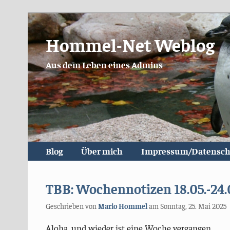
Hommel-Net Weblog
Aus dem Leben eines Admins
Blog
Über mich
Impressum/Datensch
TBB: Wochennotizen 18.05.-24.
Geschrieben von
Mario Hommel
am
Sonntag, 25. Mai 2025
Aloha, und wieder ist eine Woche vergangen.