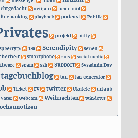
achtgedacht
neujahr
nextcloud
podcast
linebanking
playbook
Politik
Privates
projekt
putty
Serendipity
rss
spberry pi
serien
cherheit
smartphone
sms
social media
Support
ftware
spam
ssh
Sysadmin Day
tagebuchblog
tan
tan-generator
bb
twitter
urlaub
Ticket
TV
Ukulele
Weihnachten
Vater
webcam
windows
ochennotizen