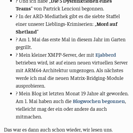
? Und ich habe „
Die 5 Dysfunktionen eines
Teams
“ von Partrick Lencioni begonnen.
? In der ARD-Mediathek gibt es die siebte Staffel
einer unserer Lieblings-Krimiserien: „
Mord auf
Shetland
“
? Am 1. Mai das erste Mal in diesem Jahr im Garten
gegrillt.
?️ Mein kleiner XMPP-Server, der mit
Ejabberd
betrieben wird, ist auf einen neuen virtuellen Server
mit ARM64-Architektur umgezogen. Als nächstes
werde ich mal die neuen Matrix-Bridging-Module
ausprobieren.
?️ Mein Blog ist letzten Monat 19 Jahre alt geworden.
Am 1. Mai haben auch die
Blogwochen begonnen
,
vielleicht mag der ein oder andere da auch
mitmachen.
Das war es dann auch schon wieder, wir lesen uns.