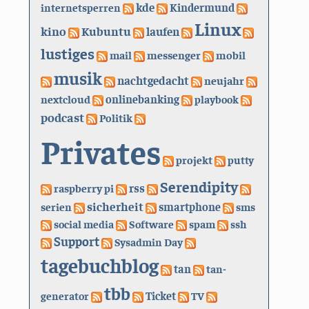
kde
internetsperren
Kindermund
Linux
kino
Kubuntu
laufen
lustiges
mail
messenger
mobil
musik
nachtgedacht
neujahr
nextcloud
onlinebanking
playbook
podcast
Politik
Privates
projekt
putty
Serendipity
rss
raspberry pi
sicherheit
serien
smartphone
sms
social media
Software
spam
ssh
Support
Sysadmin Day
tagebuchblog
tan
tan-
tbb
generator
Ticket
TV