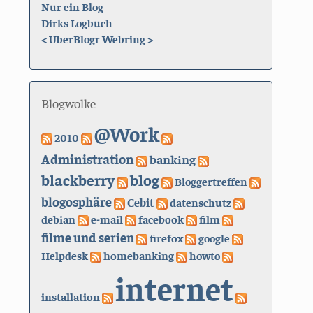
Nur ein Blog
Dirks Logbuch
<
UberBlogr Webring
>
Blogwolke
@Work
2010
Administration
banking
blackberry
blog
Bloggertreffen
blogosphäre
Cebit
datenschutz
debian
e-mail
facebook
film
filme und serien
firefox
google
Helpdesk
homebanking
howto
internet
installation