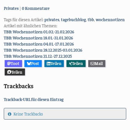
Kategorien:
Privates
0 Kommentare
Tags für diesen Artikel:
privates
,
tagebuchblog
,
tbb
,
wochennotizen
Artikel mit ähnlichen Themen:
TBB: Wochennotizen 01.02.-21.02.2026
TBB: Wochennotizen 18.01.-31.01.2026
TBB: Wochennotizen 04.01.-17.01.2026
TBB: Wochennotizen 28.12.2025-03.01.2026
TBB: Wochennotizen 21.12.-27.12.2025
Toot
Post
Teilen
Teilen
Mail
Teilen
Trackbacks
Trackback-URL für diesen Eintrag
Keine Trackbacks