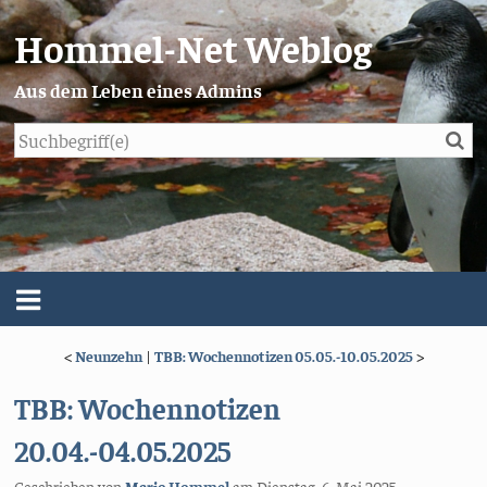
Hommel-Net Weblog
Aus dem Leben eines Admins
Su
Blog
Menü
<
Neunzehn
|
TBB: Wochennotizen 05.05.-10.05.2025
>
Über mich
TBB: Wochennotizen
Impressum/Datenschutz
20.04.-04.05.2025
Geschrieben von
Mario Hommel
am
Dienstag, 6. Mai 2025