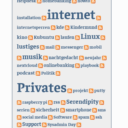
Helpdesk
homebanking
howto
internet
installation
kde
internetsperren
Kindermund
Linux
kino
Kubuntu
laufen
lustiges
mail
messenger
mobil
musik
nachtgedacht
neujahr
nextcloud
onlinebanking
playbook
podcast
Politik
Privates
projekt
putty
Serendipity
rss
raspberry pi
sicherheit
serien
smartphone
sms
social media
Software
spam
ssh
Support
Sysadmin Day