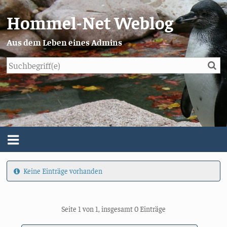
Hommel-Net Weblog
Aus dem Leben eines Admins
Su
Blog
Menü
Keine Einträge vorhanden
Über mich
Impressum/Datenschutz
Seite 1 von 1, insgesamt 0 Einträge