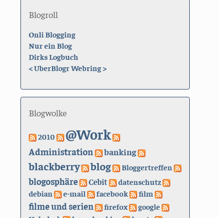
Blogroll
Onli Blogging
Nur ein Blog
Dirks Logbuch
<
UberBlogr Webring
>
Blogwolke
@Work
2010
Administration
banking
blackberry
blog
Bloggertreffen
blogosphäre
Cebit
datenschutz
debian
e-mail
facebook
film
filme und serien
firefox
google