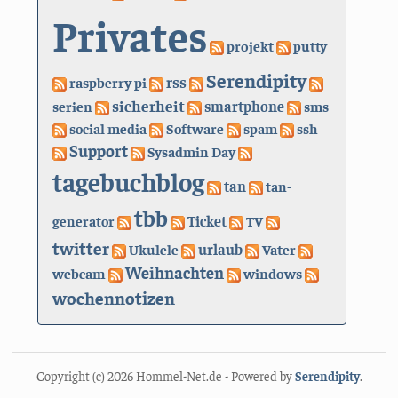
Privates
projekt
putty
Serendipity
rss
raspberry pi
sicherheit
serien
smartphone
sms
social media
Software
spam
ssh
Support
Sysadmin Day
tagebuchblog
tan
tan-
tbb
generator
Ticket
TV
twitter
urlaub
Ukulele
Vater
Weihnachten
webcam
windows
wochennotizen
Copyright (c) 2026 Hommel-Net.de - Powered by
Serendipity
.