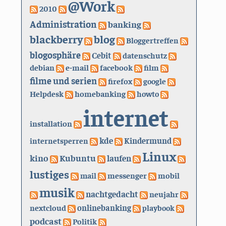
@Work
2010
Administration
banking
blackberry
blog
Bloggertreffen
blogosphäre
Cebit
datenschutz
debian
e-mail
facebook
film
filme und serien
firefox
google
Helpdesk
homebanking
howto
internet
installation
kde
internetsperren
Kindermund
Linux
kino
Kubuntu
laufen
lustiges
mail
messenger
mobil
musik
nachtgedacht
neujahr
nextcloud
onlinebanking
playbook
podcast
Politik