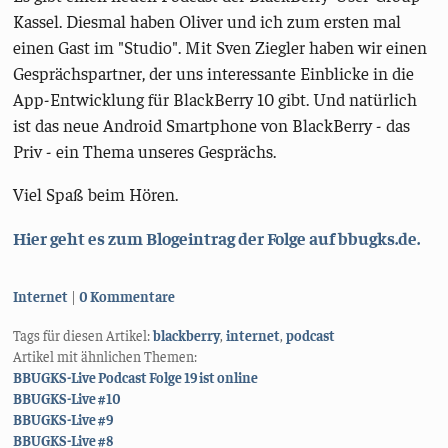
Kassel. Diesmal haben Oliver und ich zum ersten mal
einen Gast im "Studio". Mit Sven Ziegler haben wir einen
Gesprächspartner, der uns interessante Einblicke in die
App-Entwicklung für BlackBerry 10 gibt. Und natürlich
ist das neue Android Smartphone von BlackBerry - das
Priv - ein Thema unseres Gesprächs.
Viel Spaß beim Hören.
Hier geht es zum Blogeintrag der Folge auf bbugks.de.
Kategorien:
Internet
0 Kommentare
Tags für diesen Artikel:
blackberry
,
internet
,
podcast
Artikel mit ähnlichen Themen:
BBUGKS-Live Podcast Folge 19 ist online
BBUGKS-Live #10
BBUGKS-Live #9
BBUGKS-Live #8