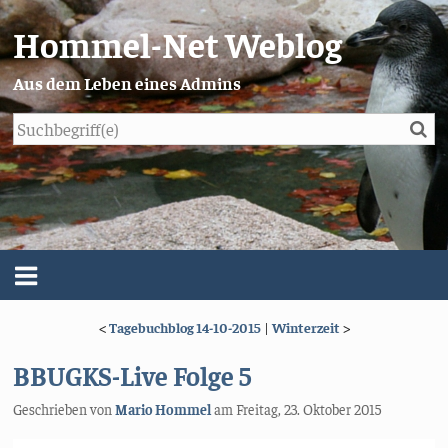
Hommel-Net Weblog
Aus dem Leben eines Admins
Su
Blog
Menü
<
Tagebuchblog 14-10-2015
|
Winterzeit
>
Über mich
BBUGKS-Live Folge 5
Impressum/Datenschutz
Geschrieben von
Mario Hommel
am
Freitag, 23. Oktober 2015