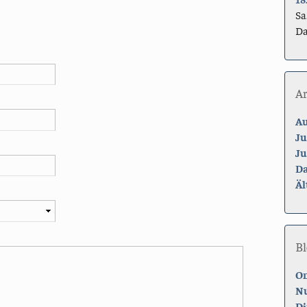
Sa
Da
A
Au
Ju
Ju
Da
Äl
Bl
On
Nu
Di