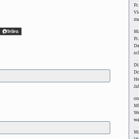
Fr
Vi
me
M
Teilen
Fr
Da
sc
Di
Do
He
Ja
on
Mi
We
wa
M
18