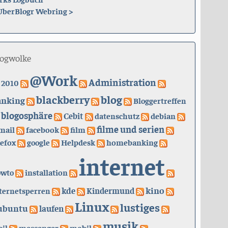
UberBlogr Webring
>
logwolke
@Work
Administration
2010
blackberry
blog
anking
Bloggertreffen
blogosphäre
Cebit
datenschutz
debian
filme und serien
mail
facebook
film
refox
google
Helpdesk
homebanking
internet
owto
installation
kino
kde
ternetsperren
Kindermund
Linux
lustiges
ubuntu
laufen
musik
il
messenger
mobil