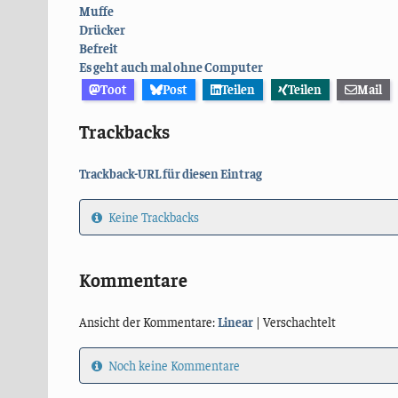
Muffe
Drücker
Befreit
Es geht auch mal ohne Computer
Toot
Post
Teilen
Teilen
Mail
Trackbacks
Trackback-URL für diesen Eintrag
Keine Trackbacks
Kommentare
Ansicht der Kommentare:
Linear
| Verschachtelt
Noch keine Kommentare