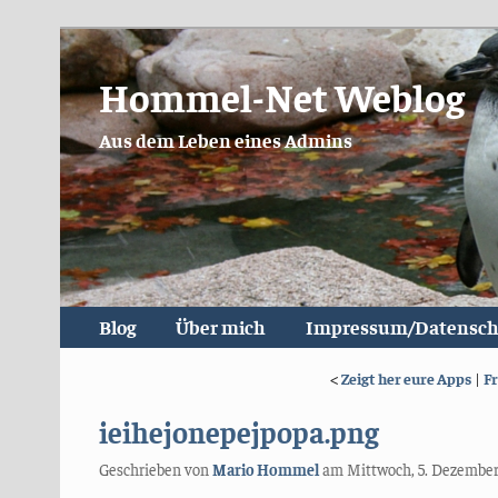
Hommel-Net Weblog
Aus dem Leben eines Admins
Blog
Über mich
Impressum/Datensch
<
Zeigt her eure Apps
|
F
ieihejonepejpopa.png
Geschrieben von
Mario Hommel
am
Mittwoch, 5. Dezember