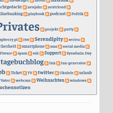
achtgedacht
neujahr
nextcloud
podcast
linebanking
playbook
Politik
Privates
projekt
putty
Serendipity
rss
spberry pi
serien
cherheit
smartphone
sms
social media
Support
ftware
spam
ssh
Sysadmin Day
tagebuchblog
tan
tan-generator
bb
twitter
urlaub
Ticket
TV
Ukulele
Weihnachten
Vater
webcam
windows
ochennotizen