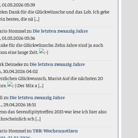
., 01.05.2026 05:39
elen Dank für die Glückwünsche und das Lob. Ich gebe
in bestes, die nä [...]
ario Hommel
zu
Die letzten zwanzig Jahre
., 01.05.2026 05:36
nke für die Glückwünsche. Zehn Jahre sind ja auch
hon eine lange Zeit.
rk Deimeke
zu
Die letzten zwanzig Jahre
., 30.04.2026 04:02
rzlichen Glückwunsch, Mario! Auf die nächsten 20
hre.
Der Mix a [...]
li
zu
Die letzten zwanzig Jahre
., 29.04.2026 18:51
nn das Serendipitytreffen 2015 war lese ich hier also
hrscheinlich sch [...]
ario Hommel
zu
TBB: Wochennotizen
.01.-31.01.2026