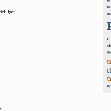
n
richtigen
on
ra
si
So
t
w
y
.