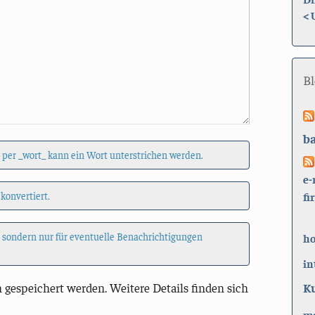
<
B
b
 per _wort_ kann ein Wort unterstrichen werden.
e-
fi
 konvertiert.
, sondern nur für eventuelle Benachrichtigungen
h
in
K
 gespeichert werden. Weitere Details finden sich
ma