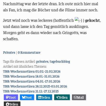
Nachmittag war der letzte dran. Ich oute mich hier mal
als Fan, ich mag die Bücher und die Filme immer noch.
Jetzt wird noch was leckeres (hoffentlich
)
gekocht
,
und dann lasse ich den Tag gemütlich ausklingen.
Morgen geht es dann wieder nach Gringotts, was
schaffen.
Kategorien:
Privates
0 Kommentare
Tags für diesen Artikel:
privates
,
tagebuchblog
Artikel mit ähnlichen Themen:
TBB: Wochennotizen 01.02.-21.02.2026
TBB: Wochennotizen 18.01.-31.01.2026
TBB: Wochennotizen 04.01.-17.01.2026
TBB: Wochennotizen 28.12.2025-03.01.2026
TBB: Wochennotizen 21.12.-27.12.2025
Toot
Post
Teilen
Teilen
Mail
Teilen