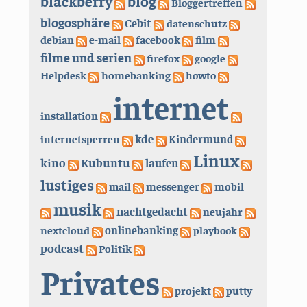
blackberry
blog
Bloggertreffen
blogosphäre
Cebit
datenschutz
debian
e-mail
facebook
film
filme und serien
firefox
google
Helpdesk
homebanking
howto
internet
installation
kde
internetsperren
Kindermund
Linux
kino
Kubuntu
laufen
lustiges
mail
messenger
mobil
musik
nachtgedacht
neujahr
nextcloud
onlinebanking
playbook
podcast
Politik
Privates
projekt
putty