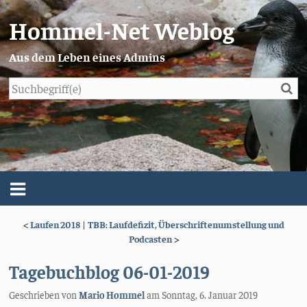
Hommel-Net Weblog
Aus dem Leben eines Admins
Su
Blog
Menü
<
Laufen 2018
|
TBB: Laufdefizit, Überschriftenumstellung und
Über mich
Podcasten
>
Impressum/Datenschutz
Tagebuchblog 06-01-2019
Geschrieben von
Mario Hommel
am
Sonntag, 6. Januar 2019