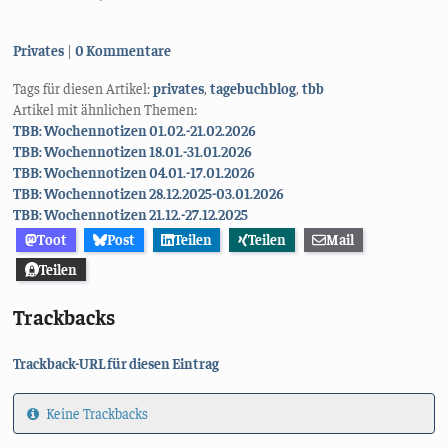
Kategorien:
Privates
0 Kommentare
Tags für diesen Artikel:
privates
,
tagebuchblog
,
tbb
Artikel mit ähnlichen Themen:
TBB: Wochennotizen 01.02.-21.02.2026
TBB: Wochennotizen 18.01.-31.01.2026
TBB: Wochennotizen 04.01.-17.01.2026
TBB: Wochennotizen 28.12.2025-03.01.2026
TBB: Wochennotizen 21.12.-27.12.2025
Toot
Post
Teilen
Teilen
Mail
Teilen
Trackbacks
Trackback-URL für diesen Eintrag
Keine Trackbacks