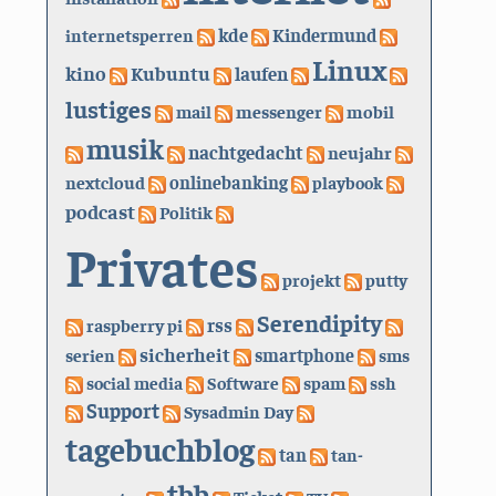
kde
internetsperren
Kindermund
Linux
kino
Kubuntu
laufen
lustiges
mail
messenger
mobil
musik
nachtgedacht
neujahr
nextcloud
onlinebanking
playbook
podcast
Politik
Privates
projekt
putty
Serendipity
rss
raspberry pi
sicherheit
serien
smartphone
sms
social media
Software
spam
ssh
Support
Sysadmin Day
tagebuchblog
tan
tan-
tbb