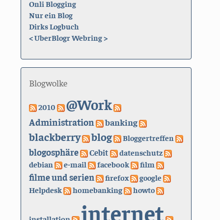
Onli Blogging
Nur ein Blog
Dirks Logbuch
<
UberBlogr Webring
>
Blogwolke
@Work
2010
Administration
banking
blackberry
blog
Bloggertreffen
blogosphäre
Cebit
datenschutz
debian
e-mail
facebook
film
filme und serien
firefox
google
Helpdesk
homebanking
howto
internet
installation