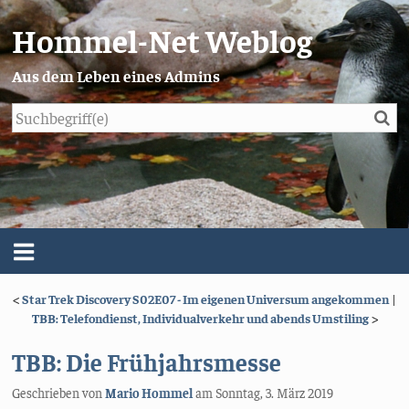
Hommel-Net Weblog
Aus dem Leben eines Admins
Su
Blog
Menü
<
Star Trek Discovery S02E07 - Im eigenen Universum angekommen
|
Über mich
TBB: Telefondienst, Individualverkehr und abends Umstiling
>
Impressum/Datenschutz
TBB: Die Frühjahrsmesse
Geschrieben von
Mario Hommel
am
Sonntag, 3. März 2019