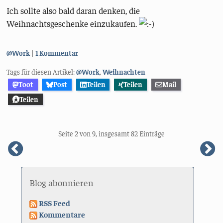
Ich sollte also bald daran denken, die
Weihnachtsgeschenke einzukaufen.
Kategorien:
@Work
1 Kommentar
Tags für diesen Artikel:
@Work
,
Weihnachten
Toot
Post
Teilen
Teilen
Mail
Teilen
Seite 2 von 9, insgesamt 82 Einträge
vorherige
n
Seite
S
Blog abonnieren
RSS Feed
Kommentare