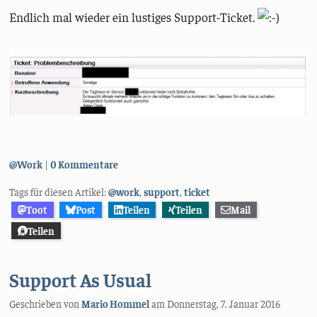
Endlich mal wieder ein lustiges Support-Ticket.
Kategorien:
@Work
0 Kommentare
Tags für diesen Artikel:
@work
,
support
,
ticket
Toot
Post
Teilen
Teilen
Mail
Teilen
Support As Usual
Geschrieben von
Mario Hommel
am
Donnerstag, 7. Januar 2016