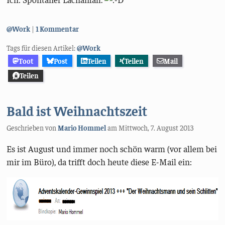
Kategorien:
@Work
1 Kommentar
Tags für diesen Artikel:
@Work
Toot
Post
Teilen
Teilen
Mail
Teilen
Bald ist Weihnachtszeit
Geschrieben von
Mario Hommel
am
Mittwoch, 7. August 2013
Es ist August und immer noch schön warm (vor allem bei
mir im Büro), da trifft doch heute diese E-Mail ein: