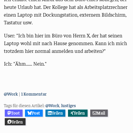
heute Urlaub hat. Der Kollege hat als Arbeitsplatzrechner
einen Laptop mit Dockungstation, externem Bildschirm,
Tastatur usw.
User: "Ich bin hier im Büro von Herrn X, der hat seinen
Laptop wohl mit nach Hause genommen. Kann ich mich
trotzdem hier normal anmelden und arbeiten?"
Ich: "Ähm....... Nein."
Kategorien:
@Work
1 Kommentar
Tags für diesen Artikel:
@Work
,
lustiges
Toot
Post
Teilen
Teilen
Mail
Teilen