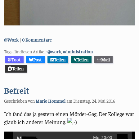
Kategorien:
@Work
0 Kommentare
Tags für diesen Artikel:
@work
,
administration
Toot
Post
Teilen
Teilen
Mail
Teilen
Befreit
Geschrieben von
Mario Hommel
am
Dienstag, 24. Mai 2016
Ich fand das ja gestern einen Mörder-Gag. Der Kollege war
glaub ich anderer Meinung.