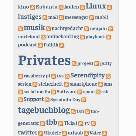
Linux
kino
Kubuntu
laufen
lustiges
mail
messenger
mobil
musik
nachtgedacht
neujahr
nextcloud
onlinebanking
playbook
podcast
Politik
Privates
projekt
putty
Serendipity
rss
raspberry pi
sicherheit
serien
smartphone
sms
social media
Software
spam
ssh
Support
Sysadmin Day
tagebuchblog
tan
tan-
tbb
generator
Ticket
TV
twitter
urlaub
Ukulele
Vater