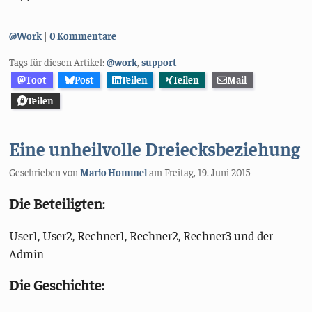
Kategorien:
@Work
0 Kommentare
Tags für diesen Artikel:
@work
,
support
Toot
Post
Teilen
Teilen
Mail
Teilen
Eine unheilvolle Dreiecksbeziehung
Geschrieben von
Mario Hommel
am
Freitag, 19. Juni 2015
Die Beteiligten:
User1, User2, Rechner1, Rechner2, Rechner3 und der
Admin
Die Geschichte: