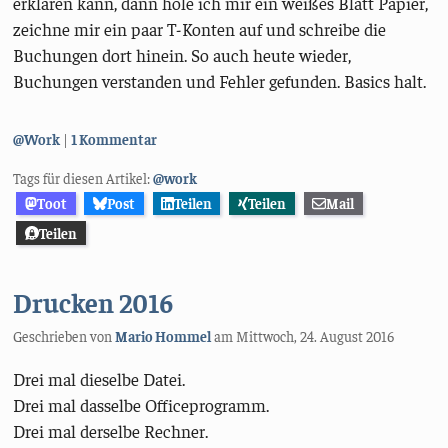
erklären kann, dann hole ich mir ein weißes Blatt Papier,
zeichne mir ein paar T-Konten auf und schreibe die
Buchungen dort hinein. So auch heute wieder,
Buchungen verstanden und Fehler gefunden. Basics halt.
Kategorien:
@Work
1 Kommentar
Tags für diesen Artikel:
@work
Toot
Post
Teilen
Teilen
Mail
Teilen
Drucken 2016
Geschrieben von
Mario Hommel
am
Mittwoch, 24. August 2016
Drei mal dieselbe Datei.
Drei mal dasselbe Officeprogramm.
Drei mal derselbe Rechner.