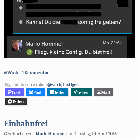
Kategorien:
@Work
1 Kommentar
Tags für diesen Artikel:
@work
,
lustiges
Toot
Post
Teilen
Teilen
Mail
Teilen
Einbahnfrei
Geschrieben von
Mario Hommel
am
Dienstag, 19. April 2016