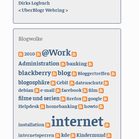
Dirks Logbuch
<
UberBlogr Webring
>
Blogwolke
@Work
2010
Administration
banking
blackberry
blog
Bloggertreffen
blogosphäre
Cebit
datenschutz
debian
e-mail
facebook
film
filme und serien
firefox
google
Helpdesk
homebanking
howto
internet
installation
kde
internetsperren
Kindermund