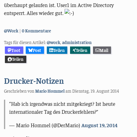
überhaupt gelaufen ist. User1 im Active Directory
entsperrt. Alles wieder gut.
Kategorien:
@Work
0 Kommentare
Tags für diesen Artikel:
@work
,
administration
Toot
Post
Teilen
Teilen
Mail
Teilen
Drucker-Notizen
Geschrieben von
Mario Hommel
am
Dienstag, 19. August 2014
Hab ich irgendwas nicht mitgekriegt? Ist heute
internationaler Tag des Druckerfehlers?
— Mario Hommel (@DerMario)
August 19, 2014