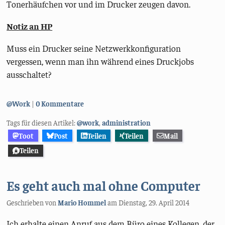
Tonerhäufchen vor und im Drucker zeugen davon.
Notiz an HP
Muss ein Drucker seine Netzwerkkonfiguration
vergessen, wenn man ihn während eines Druckjobs
ausschaltet?
Kategorien:
@Work
0 Kommentare
Tags für diesen Artikel:
@work
,
administration
Toot
Post
Teilen
Teilen
Mail
Teilen
Es geht auch mal ohne Computer
Geschrieben von
Mario Hommel
am
Dienstag, 29. April 2014
Ich erhalte einen Anruf aus dem Büro eines Kollegen, der