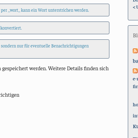
<
 per _wort_ kann ein Wort unterstrichen werden.
 konvertiert.
B
, sondern nur für eventuelle Benachrichtigungen
b
 gespeichert werden. Weitere Details finden sich
e-
fi
richtigen
h
in
K
ma