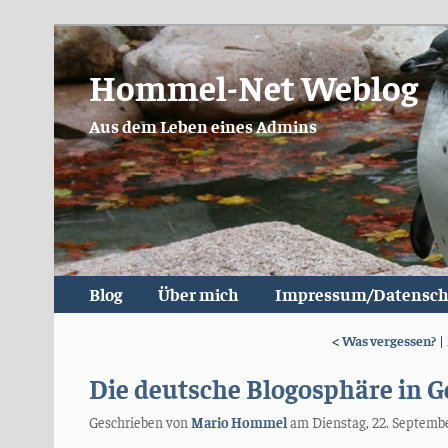
Hommel-Net Weblog
Aus dem Leben eines Admins
Blog
Über mich
Impressum/Datensch
<
Was vergessen?
|
Die deutsche Blogosphäre in G
Geschrieben von
Mario Hommel
am
Dienstag, 22. Septemb