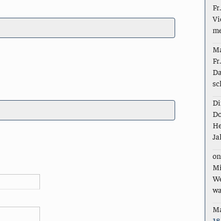
Fr
Vi
me
M
Fr
Da
sc
Di
Do
He
Ja
on
Mi
We
wa
M
18