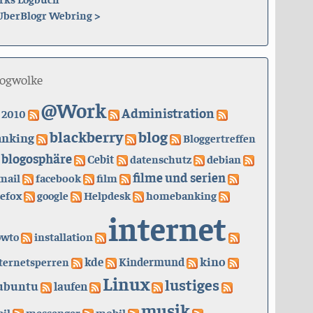
UberBlogr Webring
>
logwolke
@Work
Administration
2010
blackberry
blog
anking
Bloggertreffen
blogosphäre
Cebit
datenschutz
debian
filme und serien
mail
facebook
film
refox
google
Helpdesk
homebanking
internet
owto
installation
kino
kde
ternetsperren
Kindermund
Linux
lustiges
ubuntu
laufen
musik
il
messenger
mobil