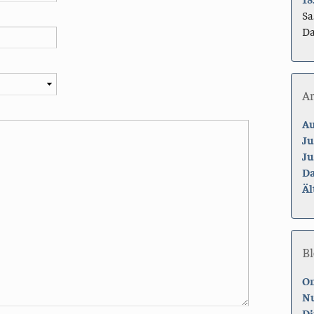
Sa
Da
A
Au
Ju
Ju
Da
Äl
Bl
On
Nu
Di