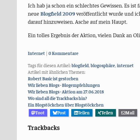
Ich hab ja schon ein schlechtes Gewissen. Es ist 
neue
Blogfield 2009
veröffentlicht wurde und ich
darauf hinzuweisen. Asche auf mein Haupt.
Ein tolles Ergebnis der Aktion, vielen Dank an Ol
Kategorien:
Internet
0 Kommentare
Tags für diesen Artikel:
blogfield
,
blogosphäre
,
internet
Artikel mit ähnlichen Themen:
Robert Basic ist gestorben
Wir lieben Blogs - Blogempfehlungen
Wir lieben Blogs - Aktion am 27.06.2018
Wo sind all die Trackbacks hin?
Ein Blogstöckchen über Blogstöckchen
Toot
Post
Teilen
Teilen
Mail
Trackbacks