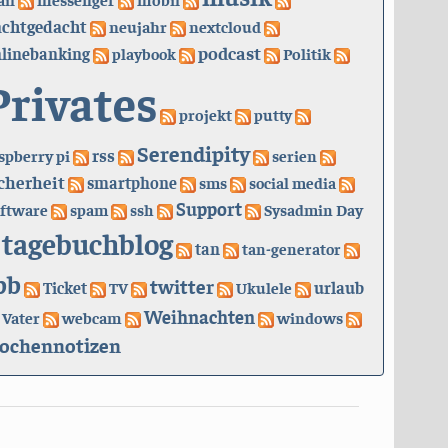
achtgedacht
neujahr
nextcloud
podcast
linebanking
playbook
Politik
Privates
projekt
putty
Serendipity
rss
spberry pi
serien
cherheit
smartphone
sms
social media
Support
ftware
spam
ssh
Sysadmin Day
tagebuchblog
tan
tan-generator
bb
twitter
urlaub
Ticket
TV
Ukulele
Weihnachten
Vater
webcam
windows
ochennotizen