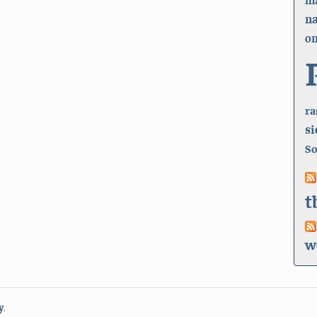
n
on
ra
si
So
t
w
y
.