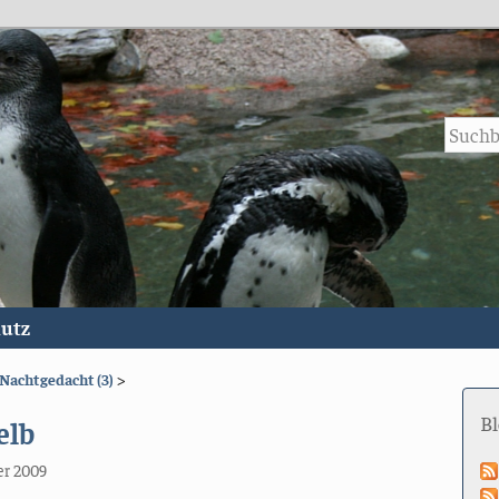
utz
Nachtgedacht (3)
>
B
elb
er 2009