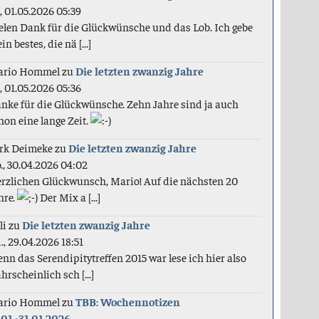
., 01.05.2026 05:39
elen Dank für die Glückwünsche und das Lob. Ich gebe
in bestes, die nä [...]
ario Hommel
zu
Die letzten zwanzig Jahre
., 01.05.2026 05:36
nke für die Glückwünsche. Zehn Jahre sind ja auch
hon eine lange Zeit.
rk Deimeke
zu
Die letzten zwanzig Jahre
., 30.04.2026 04:02
rzlichen Glückwunsch, Mario! Auf die nächsten 20
hre.
Der Mix a [...]
li
zu
Die letzten zwanzig Jahre
., 29.04.2026 18:51
nn das Serendipitytreffen 2015 war lese ich hier also
hrscheinlich sch [...]
ario Hommel
zu
TBB: Wochennotizen
.01.-31.01.2026