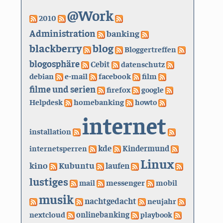
@Work
2010
Administration
banking
blackberry
blog
Bloggertreffen
blogosphäre
Cebit
datenschutz
debian
e-mail
facebook
film
filme und serien
firefox
google
Helpdesk
homebanking
howto
internet
installation
kde
internetsperren
Kindermund
Linux
kino
Kubuntu
laufen
lustiges
mail
messenger
mobil
musik
nachtgedacht
neujahr
nextcloud
onlinebanking
playbook