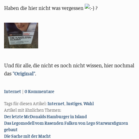
Haben die hier nicht was vergessen
?
Und für alle, die nicht es noch nicht wissen, hier nochmal
das
"Original"
.
Kategorien:
Internet
0 Kommentare
Tags für diesen Artikel:
Internet
,
lustiges
,
Wahl
Artikel mit ähnlichen Themen:
Der letzte McDonalds Hamburger in Island
Das Legomodell vom Rasenden Falken von Lego Starwarsfiguren
gebaut
Die Sache mit der Macht