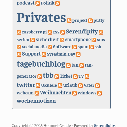
podcast
Politik
Privates
projekt
putty
Serendipity
rss
raspberry pi
sicherheit
serien
smartphone
sms
social media
Software
spam
ssh
Support
Sysadmin Day
tagebuchblog
tan
tan-
tbb
generator
Ticket
TV
twitter
urlaub
Ukulele
Vater
Weihnachten
webcam
windows
wochennotizen
Copyright (c) 2026 Hommel-Net.de - Powered by
Serendipity
.