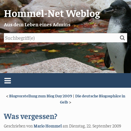
Hommel-Net Weblog
Aus dem Leben eines Admins
Su
Blog
Menü
<
Blogvorstellung zum Blog Day 2009
|
Die deutsche Blogosphäre in
Über mich
Gelb
>
Impressum/Datenschutz
Was vergessen?
Geschrieben von
Mario Hommel
am
Dienstag, 22. September 2009