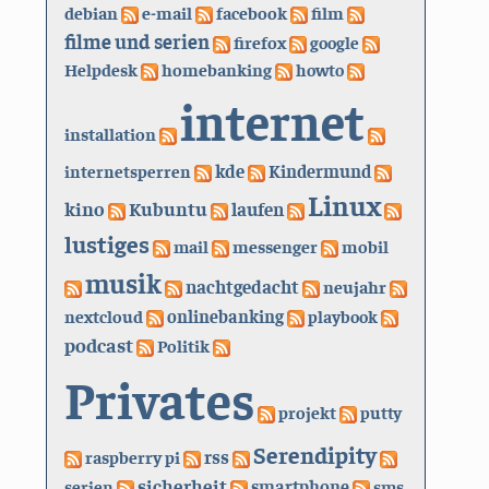
debian
e-mail
facebook
film
filme und serien
firefox
google
Helpdesk
homebanking
howto
internet
installation
kde
internetsperren
Kindermund
Linux
kino
Kubuntu
laufen
lustiges
mail
messenger
mobil
musik
nachtgedacht
neujahr
nextcloud
onlinebanking
playbook
podcast
Politik
Privates
projekt
putty
Serendipity
rss
raspberry pi
sicherheit
serien
smartphone
sms