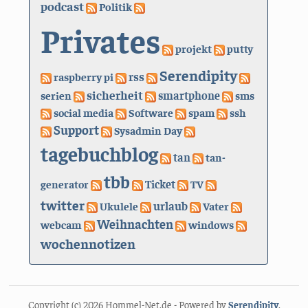
podcast
Politik
Privates
projekt
putty
Serendipity
rss
raspberry pi
sicherheit
serien
smartphone
sms
social media
Software
spam
ssh
Support
Sysadmin Day
tagebuchblog
tan
tan-
tbb
generator
Ticket
TV
twitter
urlaub
Ukulele
Vater
Weihnachten
webcam
windows
wochennotizen
Copyright (c) 2026 Hommel-Net.de - Powered by
Serendipity
.