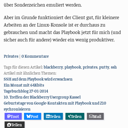
über Sonderzeichen emuliert werden.
Aber im Grunde funktioniert der Client gut, für kleinere
Arbeiten an der Linux-Konsole ist er durchaus zu
gebrauchen und macht das Playbook jetzt für mich (und
sicher auch für andere) wieder ein wenig produktiver.
Kategorien:
Privates
0 Kommentare
Tags für diesen Artikel:
blackberry
,
playbook
,
privates
,
putty
,
ssh
Artikel mit ähnlichen Themen:
SSH auf dem Playbook wird erwachsen
Ein Monat mit 64Kbits
Tagebuchblog 27-01-2014
10. Treffen der Blackberry Usergroup Kassel
Geburtstage von Google-Kontakten mit Playbook und Z10
sychronisieren
Toot
Post
Teilen
Teilen
Mail
Teilen