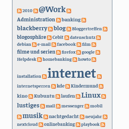
@Work
2010
Administration
banking
blackberry
blog
Bloggertreffen
blogosphäre
Cebit
datenschutz
debian
e-mail
facebook
film
filme und serien
firefox
google
Helpdesk
homebanking
howto
internet
installation
kde
internetsperren
Kindermund
Linux
kino
Kubuntu
laufen
lustiges
mail
messenger
mobil
musik
nachtgedacht
neujahr
nextcloud
onlinebanking
playbook