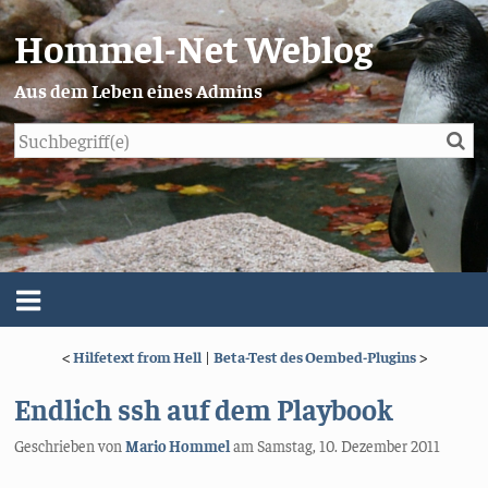
Hommel-Net Weblog
Aus dem Leben eines Admins
Su
Blog
Menü
<
Hilfetext from Hell
|
Beta-Test des Oembed-Plugins
>
Über mich
Endlich ssh auf dem Playbook
Impressum/Datenschutz
Geschrieben von
Mario Hommel
am
Samstag, 10. Dezember 2011