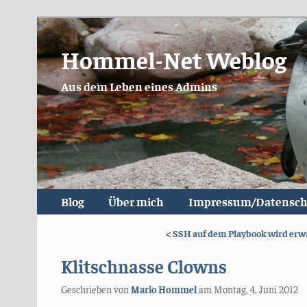
Hommel-Net Weblog
Aus dem Leben eines Admins
Blog
Über mich
Impressum/Datensch
<
SSH auf dem Playbook wird erw
Klitschnasse Clowns
Geschrieben von
Mario Hommel
am
Montag, 4. Juni 2012