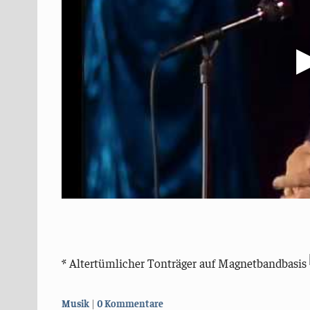
* Altertümlicher Tonträger auf Magnetbandbasis
Kategorien:
Musik
0 Kommentare