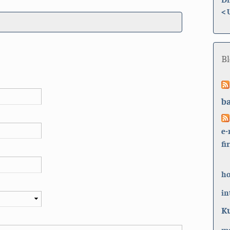
<
B
b
e-
fi
h
in
K
ma