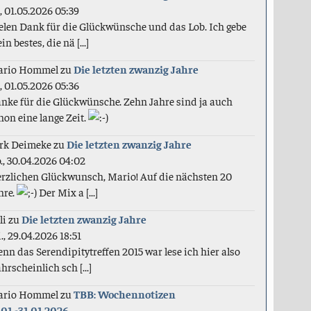
., 01.05.2026 05:39
elen Dank für die Glückwünsche und das Lob. Ich gebe
in bestes, die nä [...]
ario Hommel
zu
Die letzten zwanzig Jahre
., 01.05.2026 05:36
nke für die Glückwünsche. Zehn Jahre sind ja auch
hon eine lange Zeit.
rk Deimeke
zu
Die letzten zwanzig Jahre
., 30.04.2026 04:02
rzlichen Glückwunsch, Mario! Auf die nächsten 20
hre.
Der Mix a [...]
li
zu
Die letzten zwanzig Jahre
., 29.04.2026 18:51
nn das Serendipitytreffen 2015 war lese ich hier also
hrscheinlich sch [...]
ario Hommel
zu
TBB: Wochennotizen
.01.-31.01.2026