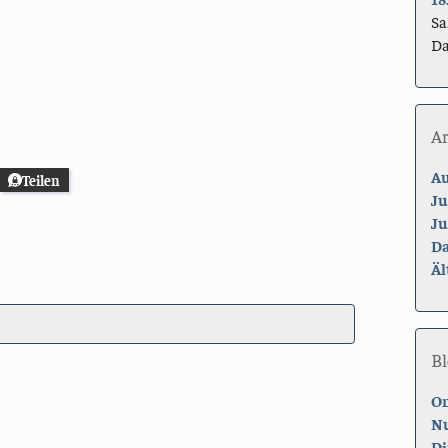
Sa
Da
A
Au
Teilen
Ju
Ju
Da
Äl
Bl
On
Nu
Di