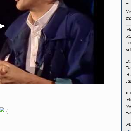
Fr
Vi
me
M
Fr
Da
sc
Di
Do
He
Ja
on
Mi
We
wa
M
18