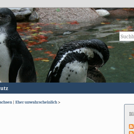
utz
achsen
|
Eher unwahrscheinlich
>
B