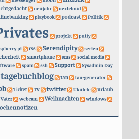
achtgedacht
neujahr
nextcloud
podcast
linebanking
playbook
Politik
Privates
projekt
putty
Serendipity
rss
spberry pi
serien
cherheit
smartphone
sms
social media
Support
ftware
spam
ssh
Sysadmin Day
tagebuchblog
tan
tan-generator
bb
twitter
urlaub
Ticket
TV
Ukulele
Weihnachten
Vater
webcam
windows
ochennotizen