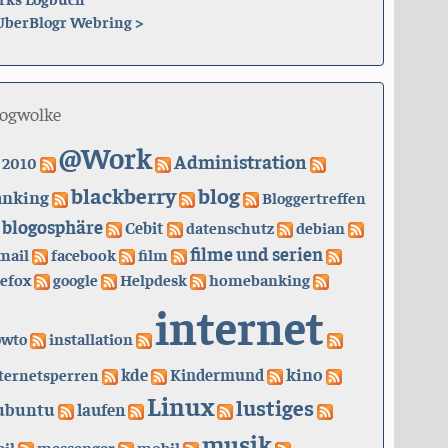
UberBlogr Webring
>
logwolke
@Work
Administration
2010
blackberry
blog
anking
Bloggertreffen
blogosphäre
Cebit
datenschutz
debian
filme und serien
mail
facebook
film
refox
google
Helpdesk
homebanking
internet
owto
installation
kino
kde
ternetsperren
Kindermund
Linux
lustiges
ubuntu
laufen
musik
il
messenger
mobil