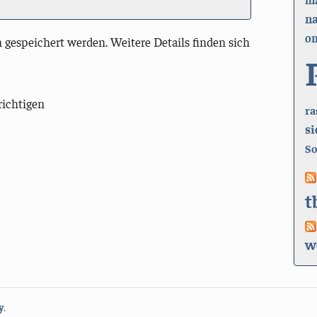
n
on
 gespeichert werden. Weitere Details finden sich
richtigen
ra
si
So
t
w
y
.