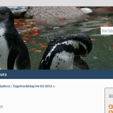
utz
 ändern
|
Tagebuchblog 04-02-2013
>
B
13