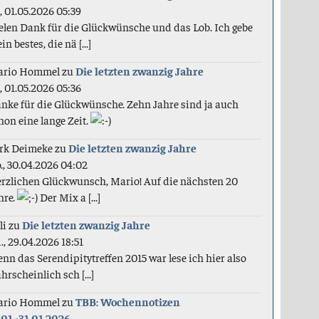
., 01.05.2026 05:39
elen Dank für die Glückwünsche und das Lob. Ich gebe
in bestes, die nä [...]
ario Hommel
zu
Die letzten zwanzig Jahre
., 01.05.2026 05:36
nke für die Glückwünsche. Zehn Jahre sind ja auch
hon eine lange Zeit.
rk Deimeke
zu
Die letzten zwanzig Jahre
., 30.04.2026 04:02
rzlichen Glückwunsch, Mario! Auf die nächsten 20
hre.
Der Mix a [...]
li
zu
Die letzten zwanzig Jahre
., 29.04.2026 18:51
nn das Serendipitytreffen 2015 war lese ich hier also
hrscheinlich sch [...]
ario Hommel
zu
TBB: Wochennotizen
.01.-31.01.2026