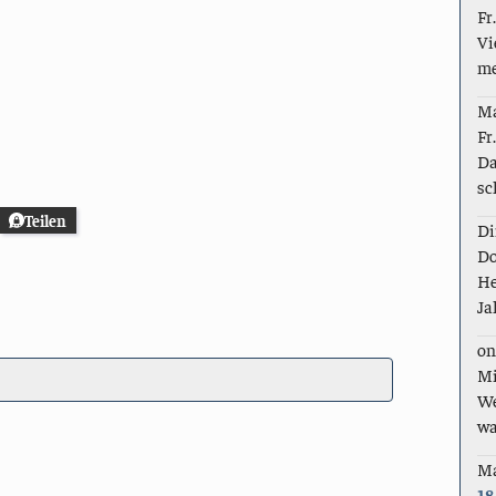
Fr
Vi
me
M
Fr
Da
sc
Teilen
Di
Do
He
Ja
on
Mi
We
wa
M
18