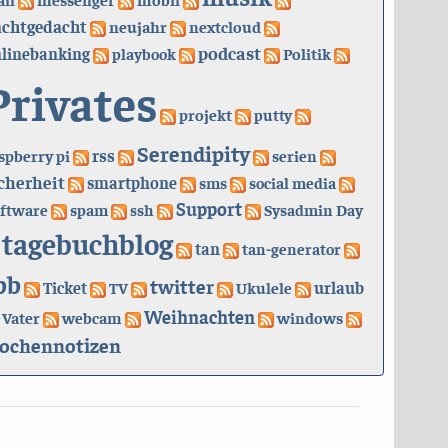
achtgedacht
neujahr
nextcloud
podcast
linebanking
playbook
Politik
Privates
projekt
putty
Serendipity
rss
spberry pi
serien
cherheit
smartphone
sms
social media
Support
ftware
spam
ssh
Sysadmin Day
tagebuchblog
tan
tan-generator
bb
twitter
urlaub
Ticket
TV
Ukulele
Weihnachten
Vater
webcam
windows
ochennotizen