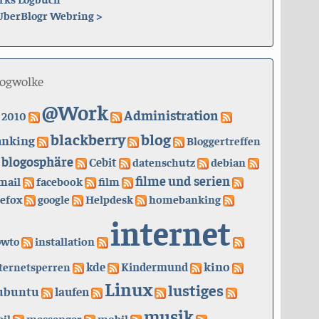
UberBlogr Webring
>
logwolke
@Work
Administration
2010
blackberry
blog
anking
Bloggertreffen
blogosphäre
Cebit
datenschutz
debian
filme und serien
mail
facebook
film
refox
google
Helpdesk
homebanking
internet
owto
installation
kino
kde
ternetsperren
Kindermund
Linux
lustiges
ubuntu
laufen
musik
il
messenger
mobil