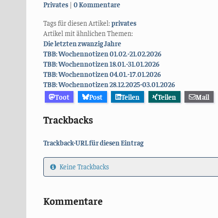
Kategorien:
Privates
0 Kommentare
Tags für diesen Artikel:
privates
Artikel mit ähnlichen Themen:
Die letzten zwanzig Jahre
TBB: Wochennotizen 01.02.-21.02.2026
TBB: Wochennotizen 18.01.-31.01.2026
TBB: Wochennotizen 04.01.-17.01.2026
TBB: Wochennotizen 28.12.2025-03.01.2026
Toot
Post
Teilen
Teilen
Mail
Trackbacks
Trackback-URL für diesen Eintrag
Keine Trackbacks
Kommentare