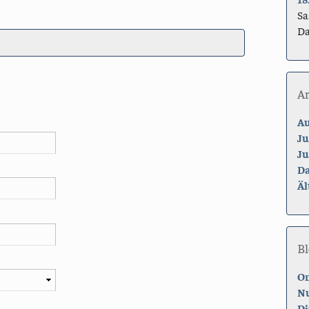
Sa
Da
A
Au
Ju
Ju
Da
Äl
Bl
On
Nu
Di