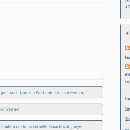
<
B
b
e-
fi
 per _wort_ kann ein Wort unterstrichen werden.
h
in
 konvertiert.
K
, sondern nur für eventuelle Benachrichtigungen
ma