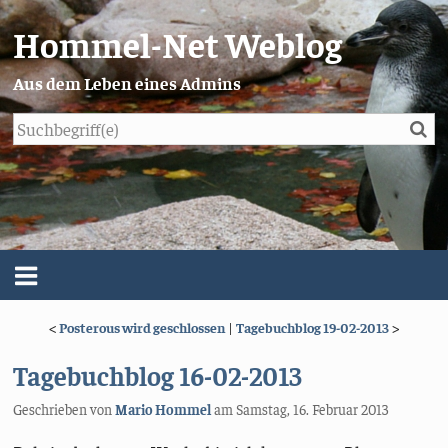
Hommel-Net Weblog
Aus dem Leben eines Admins
Su
Blog
Menü
<
Posterous wird geschlossen
|
Tagebuchblog 19-02-2013
>
Über mich
Tagebuchblog 16-02-2013
Impressum/Datenschutz
Geschrieben von
Mario Hommel
am
Samstag, 16. Februar 2013