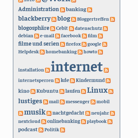
Administration
banking
blackberry
blog
Bloggertreffen
blogosphäre
Cebit
datenschutz
debian
e-mail
facebook
film
filme und serien
firefox
google
Helpdesk
homebanking
howto
internet
installation
kde
internetsperren
Kindermund
Linux
kino
Kubuntu
laufen
lustiges
mail
messenger
mobil
musik
nachtgedacht
neujahr
nextcloud
onlinebanking
playbook
podcast
Politik