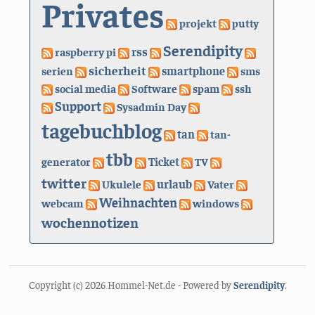
Privates
projekt
putty
Serendipity
rss
raspberry pi
sicherheit
serien
smartphone
sms
social media
Software
spam
ssh
Support
Sysadmin Day
tagebuchblog
tan
tan-
tbb
generator
Ticket
TV
twitter
urlaub
Ukulele
Vater
Weihnachten
webcam
windows
wochennotizen
Copyright (c) 2026 Hommel-Net.de - Powered by
Serendipity
.