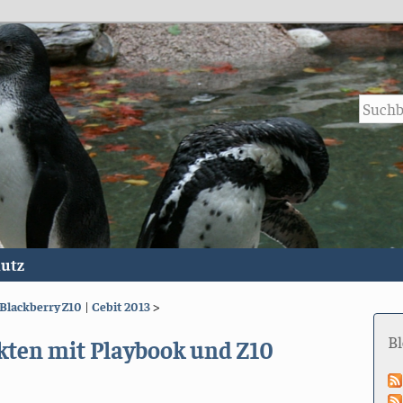
utz
Blackberry Z10
|
Cebit 2013
>
B
kten mit Playbook und Z10