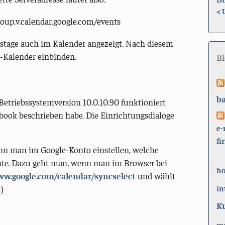
<
oup.v.calendar.google.com/events
tstage auch im Kalender angezeigt. Nach diesem
e-Kalender einbinden.
B
b
Betriebssystemversion 10.0.10.90 funktioniert
ybook beschrieben habe. Die Einrichtungsdialoge
e-
fi
ann man im Google-Konto einstellen, welche
te. Dazu geht man, wenn man im Browser bei
h
ww.google.com/calendar/syncselect
und wählt
in
K
ma