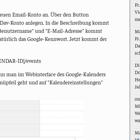
Fr
Vi
neuen Email-Konto an. Über den Button
me
lDav-Konto anlegen. In die Beschreibung kommt
r "Benutzername" und "E-Mail-Adresse" kommt
M
Fr
natürlich das Google-Kennwort. Jetzt kommt der
Da
sc
ALENDAR-ID]/events
Di
Do
enn man im Webinterface des Google-Kalenders
He
üpfeil geht und auf "Kalendereinstellungen"
Ja
on
Mi
We
wa
M
18