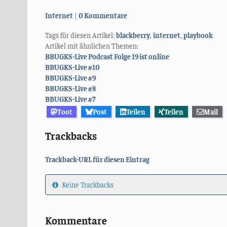
Kategorien:
Internet
0 Kommentare
Tags für diesen Artikel:
blackberry
,
internet
,
playbook
Artikel mit ähnlichen Themen:
BBUGKS-Live Podcast Folge 19 ist online
BBUGKS-Live #10
BBUGKS-Live #9
BBUGKS-Live #8
BBUGKS-Live #7
Toot
Post
Teilen
Teilen
Mail
Trackbacks
Trackback-URL für diesen Eintrag
Keine Trackbacks
Kommentare