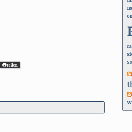
n
on
ra
si
So
Teilen
t
w