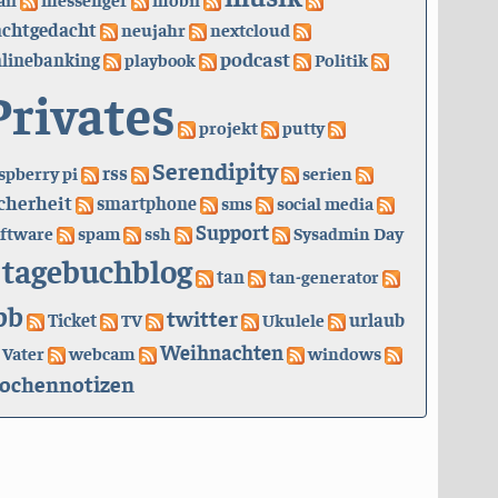
achtgedacht
neujahr
nextcloud
podcast
linebanking
playbook
Politik
Privates
projekt
putty
Serendipity
rss
spberry pi
serien
cherheit
smartphone
sms
social media
Support
ftware
spam
ssh
Sysadmin Day
tagebuchblog
tan
tan-generator
bb
twitter
urlaub
Ticket
TV
Ukulele
Weihnachten
Vater
webcam
windows
ochennotizen