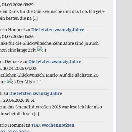
., 01.05.2026 05:39
elen Dank für die Glückwünsche und das Lob. Ich gebe
in bestes, die nä [...]
ario Hommel
zu
Die letzten zwanzig Jahre
., 01.05.2026 05:36
nke für die Glückwünsche. Zehn Jahre sind ja auch
hon eine lange Zeit.
rk Deimeke
zu
Die letzten zwanzig Jahre
., 30.04.2026 04:02
rzlichen Glückwunsch, Mario! Auf die nächsten 20
hre.
Der Mix a [...]
li
zu
Die letzten zwanzig Jahre
., 29.04.2026 18:51
nn das Serendipitytreffen 2015 war lese ich hier also
hrscheinlich sch [...]
ario Hommel
zu
TBB: Wochennotizen
.01.-31.01.2026