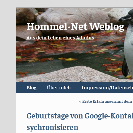
Hommel-Net Weblog
Aus dem Leben eines Admins
Blog
Über mich
Impressum/Datensch
<
Erste Erfahrungen mit dem 
Geburtstage von Google-Konta
sychronisieren