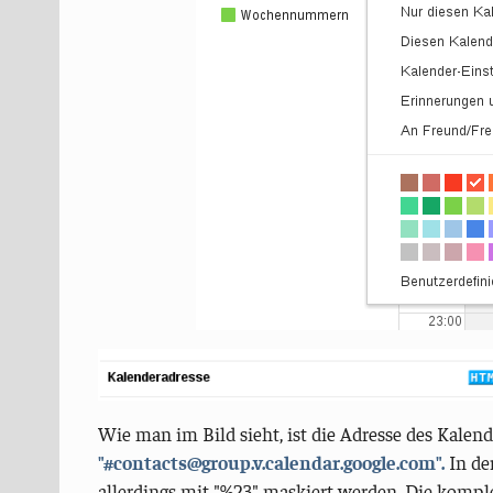
Wie man im Bild sieht, ist die Adresse des Kalen
"#contacts@group.v.calendar.google.com".
In de
allerdings mit "%23" maskiert werden. Die komplet