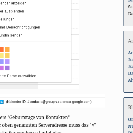
Sa
Da
A
Au
Ju
Ju
Da
Äl
Bl
ders "Geburtstage von Kontakten"
On
r oben genannten Serveradresse muss das "#"
Nu
te Serveradresse lautet also:
Di