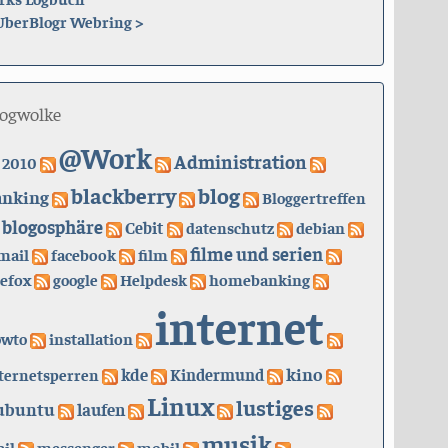
UberBlogr Webring
>
logwolke
@Work
Administration
2010
blackberry
blog
anking
Bloggertreffen
blogosphäre
Cebit
datenschutz
debian
filme und serien
mail
facebook
film
refox
google
Helpdesk
homebanking
internet
owto
installation
kino
kde
ternetsperren
Kindermund
Linux
lustiges
ubuntu
laufen
musik
il
messenger
mobil