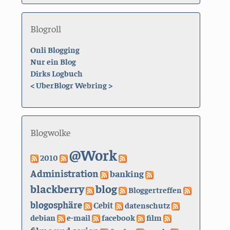
Blogroll
Onli Blogging
Nur ein Blog
Dirks Logbuch
<
UberBlogr Webring
>
Blogwolke
@Work
2010
Administration
banking
blackberry
blog
Bloggertreffen
blogosphäre
Cebit
datenschutz
debian
e-mail
facebook
film