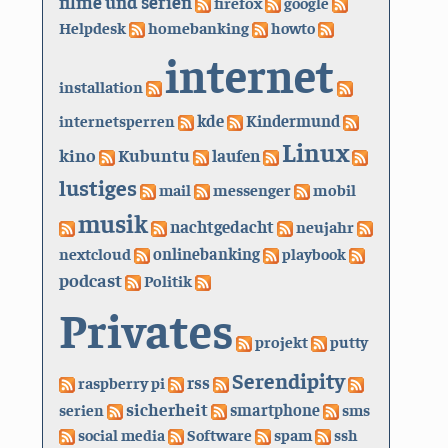
filme und serien
firefox
google
Helpdesk
homebanking
howto
internet
installation
kde
internetsperren
Kindermund
Linux
kino
Kubuntu
laufen
lustiges
mail
messenger
mobil
musik
nachtgedacht
neujahr
nextcloud
onlinebanking
playbook
podcast
Politik
Privates
projekt
putty
Serendipity
rss
raspberry pi
sicherheit
serien
smartphone
sms
social media
Software
spam
ssh