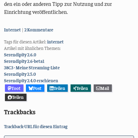
den ein oder anderen Tipp zur Nutzung und zur
Einrichtung veröffentlichen.
Kategorien:
Internet
2 Kommentare
Tags für diesen Artikel:
internet
Artikel mit ähnlichen Themen:
Serendipity 2.6.0
Serendipity 2.6-beta1
38C3 - Meine Streaming-Liste
Serendipity 2.5.0
Serendipity 2.4.0 erschienen
Toot
Post
Teilen
Teilen
Mail
Teilen
Trackbacks
Trackback-URL für diesen Eintrag