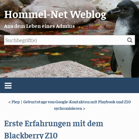
Hommel-Net Weblog
Aus dem Leben eines Admins
Su
Blog
Menü
<
Piep
|
Geburtstage von Google-Kontakten mit Playbook und Z10
Über mich
sychronisieren
>
Impressum/Datenschutz
Erste Erfahrungen mit dem
Blackberry Z10