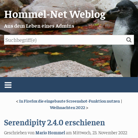
Hommel-Net Weblog
Aus dem Leben eines Admins
Su
Blog
Menü
<
In Firefox die eingebaute Screenshot-Funktion nutzen
|
Über mich
Weihnachten 2022
>
Impressum/Datenschutz
Serendipity 2.4.0 erschienen
Geschrieben von
Mario Hommel
am
Mittwoch, 23. November 2022