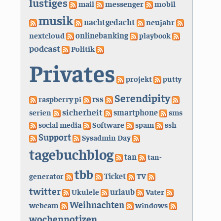
lustiges
mail
messenger
mobil
musik
nachtgedacht
neujahr
nextcloud
onlinebanking
playbook
podcast
Politik
Privates
projekt
putty
Serendipity
rss
raspberry pi
sicherheit
serien
smartphone
sms
social media
Software
spam
ssh
Support
Sysadmin Day
tagebuchblog
tan
tan-
tbb
generator
Ticket
TV
twitter
urlaub
Ukulele
Vater
Weihnachten
webcam
windows
wochennotizen