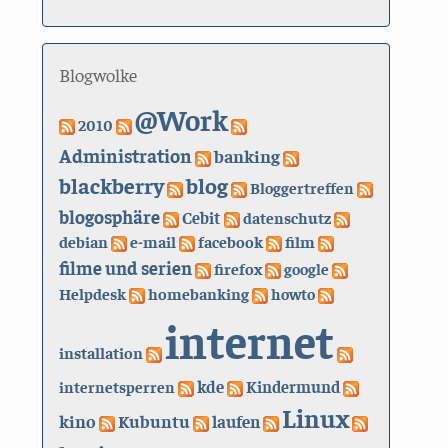
Blogwolke
@Work
2010
Administration
banking
blackberry
blog
Bloggertreffen
blogosphäre
Cebit
datenschutz
debian
e-mail
facebook
film
filme und serien
firefox
google
Helpdesk
homebanking
howto
internet
installation
kde
internetsperren
Kindermund
Linux
kino
Kubuntu
laufen