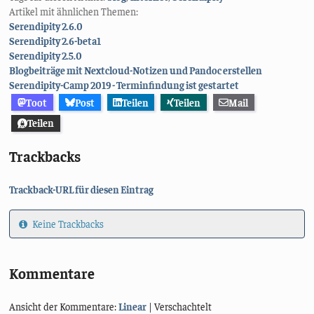
Artikel mit ähnlichen Themen:
Serendipity 2.6.0
Serendipity 2.6-beta1
Serendipity 2.5.0
Blogbeiträge mit Nextcloud-Notizen und Pandoc erstellen
Serendipity-Camp 2019 - Terminfindung ist gestartet
Toot
Post
Teilen
Teilen
Mail
Teilen
Trackbacks
Trackback-URL für diesen Eintrag
Keine Trackbacks
Kommentare
Ansicht der Kommentare:
Linear
| Verschachtelt