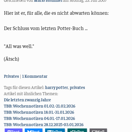
Hier ist er, für alle, die es nicht abwarten können:
Der Schluss vom letzten Potter-Buch ...
"All was well."
(Ätsch)
Kategorien:
Privates
1 Kommentar
Tags für diesen Artikel:
harry potter
,
privates
Artikel mit ähnlichen Themen:
Die letzten zwanzig Jahre
TBB: Wochennotizen 01.02.-21.02.2026
TBB: Wochennotizen 18.01.-31.01.2026
TBB: Wochennotizen 04.01.-17.01.2026
TBB: Wochennotizen 28.12.2025-03.01.2026
Toot
Post
Teilen
Teilen
Mail