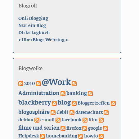
Blogroll
Onli Blogging
Nur ein Blog
Dirks Logbuch
<
UberBlogr Webring
>
Blogwolke
@Work
2010
Administration
banking
blackberry
blog
Bloggertreffen
blogosphäre
Cebit
datenschutz
debian
e-mail
facebook
film
filme und serien
firefox
google
Helpdesk
homebanking
howto