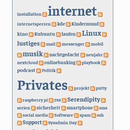
internet
installation
kde
internetsperren
Kindermund
Linux
kino
Kubuntu
laufen
lustiges
mail
messenger
mobil
musik
nachtgedacht
neujahr
nextcloud
onlinebanking
playbook
podcast
Politik
Privates
projekt
putty
Serendipity
rss
raspberry pi
sicherheit
serien
smartphone
sms
social media
Software
spam
ssh
Support
Sysadmin Day