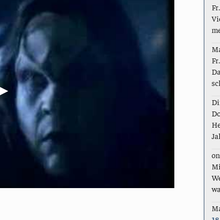
Fr
Vi
me
M
Fr
Da
sc
Di
Do
He
Ja
on
Mi
We
wa
M
18