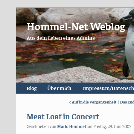
Hommel-Net Weblog
Aus dem Leben eines Admins
Blog
Über mich
Impressum/Datensch
<
Auf in die Vergangenheit
|
Das End
Meat Loaf in Concert
Geschrieben von
Mario Hommel
am
Freitag, 29. Juni 2007