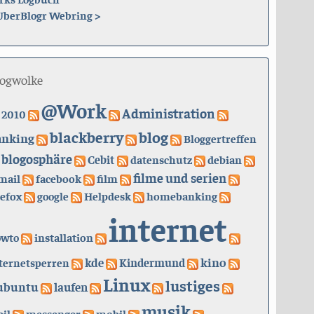
UberBlogr Webring
>
logwolke
@Work
Administration
2010
blackberry
blog
anking
Bloggertreffen
blogosphäre
Cebit
datenschutz
debian
filme und serien
mail
facebook
film
refox
google
Helpdesk
homebanking
internet
owto
installation
kino
kde
ternetsperren
Kindermund
Linux
lustiges
ubuntu
laufen
musik
il
messenger
mobil