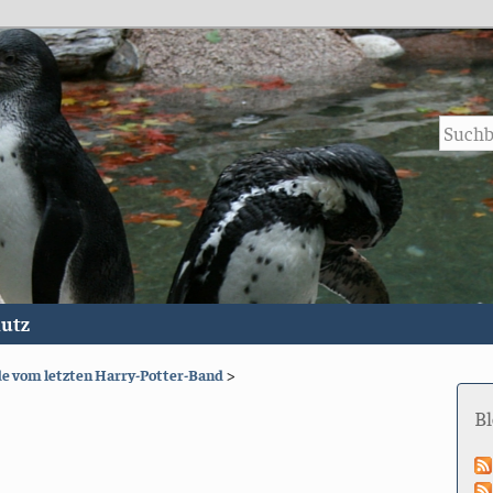
utz
e vom letzten Harry-Potter-Band
>
B