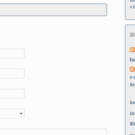
<
B
b
e-
fi
h
in
K
ma