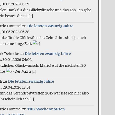
., 01.05.2026 05:39
elen Dank für die Glückwünsche und das Lob. Ich gebe
in bestes, die nä [...]
ario Hommel
zu
Die letzten zwanzig Jahre
., 01.05.2026 05:36
nke für die Glückwünsche. Zehn Jahre sind ja auch
hon eine lange Zeit.
rk Deimeke
zu
Die letzten zwanzig Jahre
., 30.04.2026 04:02
rzlichen Glückwunsch, Mario! Auf die nächsten 20
hre.
Der Mix a [...]
li
zu
Die letzten zwanzig Jahre
., 29.04.2026 18:51
nn das Serendipitytreffen 2015 war lese ich hier also
hrscheinlich sch [...]
ario Hommel
zu
TBB: Wochennotizen
.01.-31.01.2026