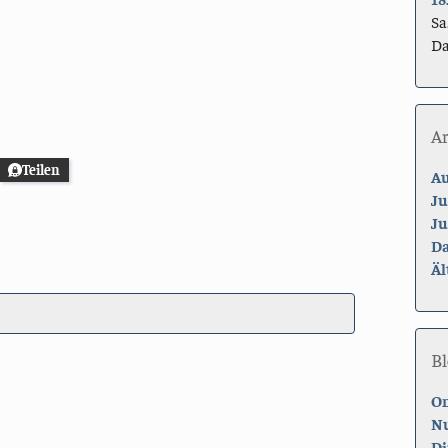
Sa
Da
A
Teilen
Au
Ju
Ju
Da
Äl
Bl
On
Nu
Di