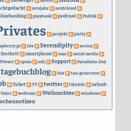
achtgedacht
neujahr
nextcloud
podcast
linebanking
playbook
Politik
Privates
projekt
putty
Serendipity
rss
spberry pi
serien
cherheit
smartphone
sms
social media
Support
ftware
spam
ssh
Sysadmin Day
tagebuchblog
tan
tan-generator
bb
twitter
urlaub
Ticket
TV
Ukulele
Weihnachten
Vater
webcam
windows
ochennotizen