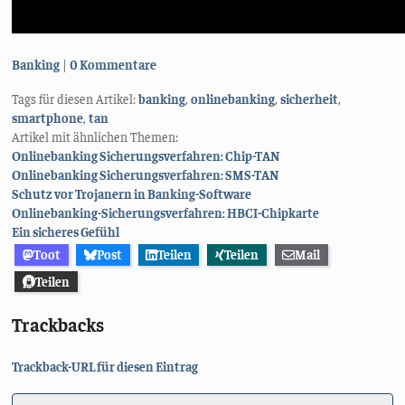
Kategorien:
Banking
0 Kommentare
Tags für diesen Artikel:
banking
,
onlinebanking
,
sicherheit
,
smartphone
,
tan
Artikel mit ähnlichen Themen:
Onlinebanking Sicherungsverfahren: Chip-TAN
Onlinebanking Sicherungsverfahren: SMS-TAN
Schutz vor Trojanern in Banking-Software
Onlinebanking-Sicherungsverfahren: HBCI-Chipkarte
Ein sicheres Gefühl
Toot
Post
Teilen
Teilen
Mail
Teilen
Trackbacks
Trackback-URL für diesen Eintrag