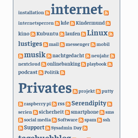
internet
installation
kde
internetsperren
Kindermund
Linux
kino
Kubuntu
laufen
lustiges
mail
messenger
mobil
musik
nachtgedacht
neujahr
nextcloud
onlinebanking
playbook
podcast
Politik
Privates
projekt
putty
Serendipity
rss
raspberry pi
sicherheit
serien
smartphone
sms
social media
Software
spam
ssh
Support
Sysadmin Day
tagebuchblog