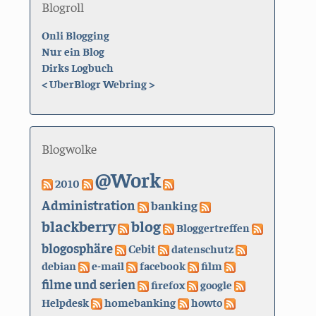
Blogroll
Onli Blogging
Nur ein Blog
Dirks Logbuch
<
UberBlogr Webring
>
Blogwolke
@Work
2010
Administration
banking
blackberry
blog
Bloggertreffen
blogosphäre
Cebit
datenschutz
debian
e-mail
facebook
film
filme und serien
firefox
google
Helpdesk
homebanking
howto