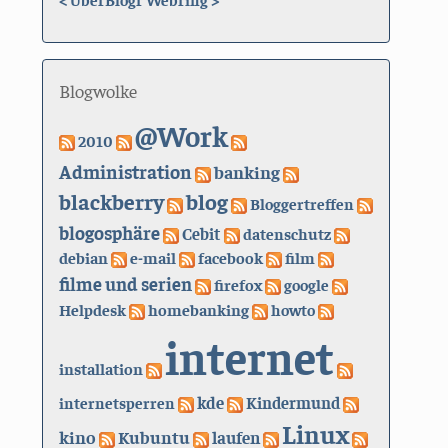
Blogwolke
@Work
2010
Administration
banking
blackberry
blog
Bloggertreffen
blogosphäre
Cebit
datenschutz
debian
e-mail
facebook
film
filme und serien
firefox
google
Helpdesk
homebanking
howto
internet
installation
kde
internetsperren
Kindermund
Linux
kino
Kubuntu
laufen