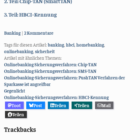
2. Teil: Chip-TAN (SmartTAN)
3. Teil: HBCI-Kennung
Kategorien:
Banking
2 Kommentare
Tags für diesen Artikel:
banking
,
hbci
,
homebanking
,
onlinebanking
,
sicherheit
Artikel mit ähnlichen Themen:
Onlinebanking Sicherungsverfahren: Chip-TAN
Onlinebanking Sicherungsverfahren: SMS-TAN
Onlinebanking-Sicherungsverfahren: PushTAN Verfahren der
Sparkasse ist angreifbar
Gegenlicht
Onlinebanking-Sicherungsverfahren: HBCI-Kennung
Toot
Post
Teilen
Teilen
Mail
Teilen
Trackbacks