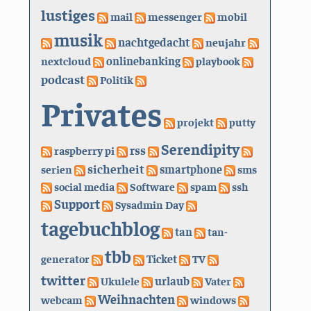
lustiges
mail
messenger
mobil
musik
nachtgedacht
neujahr
nextcloud
onlinebanking
playbook
podcast
Politik
Privates
projekt
putty
Serendipity
rss
raspberry pi
sicherheit
serien
smartphone
sms
social media
Software
spam
ssh
Support
Sysadmin Day
tagebuchblog
tan
tan-
tbb
generator
Ticket
TV
twitter
urlaub
Ukulele
Vater
Weihnachten
webcam
windows