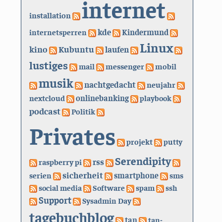
internet
installation
kde
internetsperren
Kindermund
Linux
kino
Kubuntu
laufen
lustiges
mail
messenger
mobil
musik
nachtgedacht
neujahr
nextcloud
onlinebanking
playbook
podcast
Politik
Privates
projekt
putty
Serendipity
rss
raspberry pi
sicherheit
serien
smartphone
sms
social media
Software
spam
ssh
Support
Sysadmin Day
tagebuchblog
tan
tan-