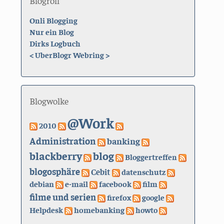
Blogroll
Onli Blogging
Nur ein Blog
Dirks Logbuch
<
UberBlogr Webring
>
Blogwolke
@Work
2010
Administration
banking
blackberry
blog
Bloggertreffen
blogosphäre
Cebit
datenschutz
debian
e-mail
facebook
film
filme und serien
firefox
google
Helpdesk
homebanking
howto