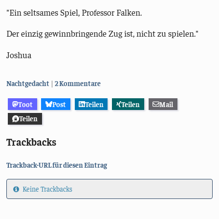
"Ein seltsames Spiel, Professor Falken.
Der einzig gewinnbringende Zug ist, nicht zu spielen."
Joshua
Kategorien:
Nachtgedacht
2 Kommentare
Toot
Post
Teilen
Teilen
Mail
Teilen
Trackbacks
Trackback-URL für diesen Eintrag
Keine Trackbacks