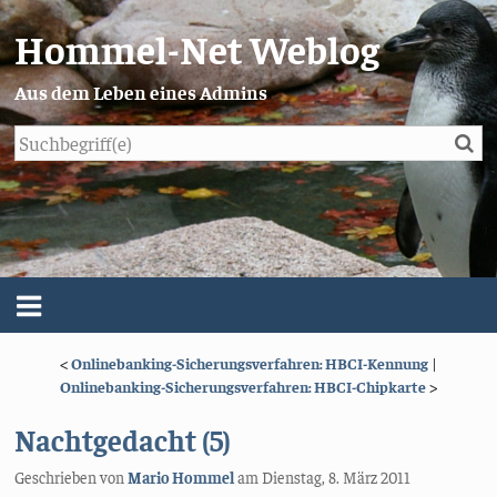
Hommel-Net Weblog
Aus dem Leben eines Admins
Su
Blog
Menü
<
Onlinebanking-Sicherungsverfahren: HBCI-Kennung
|
Über mich
Onlinebanking-Sicherungsverfahren: HBCI-Chipkarte
>
Impressum/Datenschutz
Nachtgedacht (5)
Geschrieben von
Mario Hommel
am
Dienstag, 8. März 2011