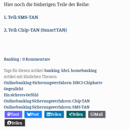
Hier noch die bisherigen Teile der Reihe:
1. Teil: SMS-TAN
2. Teil: Chip-TAN (SmartTAN)
Kategorien:
Banking
0 Kommentare
Tags für diesen Artikel:
banking
,
hbci
,
homebanking
Artikel mit ähnlichen Themen:
Onlinebanking-Sicherungsverfahren: HBCI-Chipkarte
Gegenlicht
Ein sicheres Gefühl
Onlinebanking Sicherungsverfahren: Chip-TAN
Onlinebanking Sicherungsverfahren: SMS-TAN
Toot
Post
Teilen
Teilen
Mail
Teilen