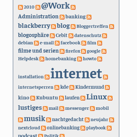
@Work
2010
Administration
banking
blackberry
blog
Bloggertreffen
blogosphäre
Cebit
datenschutz
debian
e-mail
facebook
film
filme und serien
firefox
google
Helpdesk
homebanking
howto
internet
installation
kde
internetsperren
Kindermund
Linux
kino
Kubuntu
laufen
lustiges
mail
messenger
mobil
musik
nachtgedacht
neujahr
nextcloud
onlinebanking
playbook
podcast
Politik