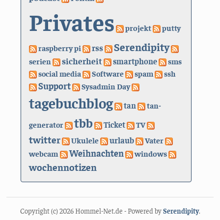
Privates
projekt
putty
Serendipity
rss
raspberry pi
sicherheit
serien
smartphone
sms
social media
Software
spam
ssh
Support
Sysadmin Day
tagebuchblog
tan
tan-
tbb
generator
Ticket
TV
twitter
urlaub
Ukulele
Vater
Weihnachten
webcam
windows
wochennotizen
Copyright (c) 2026 Hommel-Net.de - Powered by
Serendipity
.