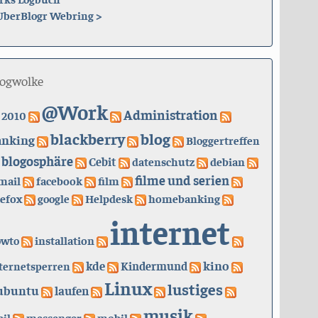
UberBlogr Webring
>
logwolke
@Work
Administration
2010
blackberry
blog
anking
Bloggertreffen
blogosphäre
Cebit
datenschutz
debian
filme und serien
mail
facebook
film
refox
google
Helpdesk
homebanking
internet
owto
installation
kino
kde
ternetsperren
Kindermund
Linux
lustiges
ubuntu
laufen
musik
il
messenger
mobil