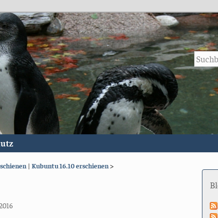
utz
rschienen
|
Kubuntu 16.10 erschienen
>
B
 2016