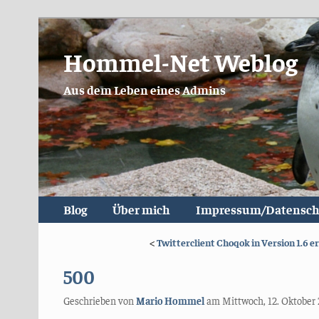
Hommel-Net Weblog
Aus dem Leben eines Admins
Blog
Über mich
Impressum/Datensch
<
Twitterclient Choqok in Version 1.6 e
500
Geschrieben von
Mario Hommel
am
Mittwoch, 12. Oktober