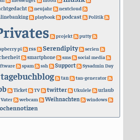
achtgedacht
neujahr
nextcloud
podcast
linebanking
playbook
Politik
Privates
projekt
putty
Serendipity
rss
spberry pi
serien
cherheit
smartphone
sms
social media
Support
ftware
spam
ssh
Sysadmin Day
tagebuchblog
tan
tan-generator
bb
twitter
urlaub
Ticket
TV
Ukulele
Weihnachten
Vater
webcam
windows
ochennotizen