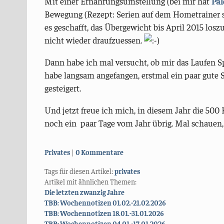
Mit einer Ernährungsumstellung (bei mir hat
Pal
Bewegung (Rezept: Serien auf dem Hometrainer s
es geschafft, das Übergewicht bis April 2015 los
nicht wieder draufzuessen.
Dann habe ich mal versucht, ob mir das Laufen Sp
habe langsam angefangen, erstmal ein paar gute
gesteigert.
Und jetzt freue ich mich, in diesem Jahr die 500 
noch ein paar Tage vom Jahr übrig. Mal schauen,
Kategorien:
Privates
0 Kommentare
Tags für diesen Artikel:
privates
Artikel mit ähnlichen Themen:
Die letzten zwanzig Jahre
TBB: Wochennotizen 01.02.-21.02.2026
TBB: Wochennotizen 18.01.-31.01.2026
TBB: Wochennotizen 04.01.-17.01.2026