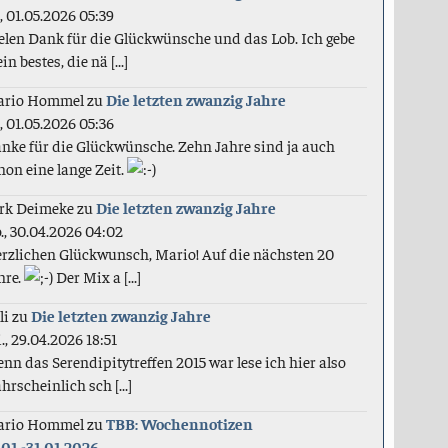
., 01.05.2026 05:39
elen Dank für die Glückwünsche und das Lob. Ich gebe
in bestes, die nä [...]
ario Hommel
zu
Die letzten zwanzig Jahre
., 01.05.2026 05:36
nke für die Glückwünsche. Zehn Jahre sind ja auch
hon eine lange Zeit.
rk Deimeke
zu
Die letzten zwanzig Jahre
., 30.04.2026 04:02
rzlichen Glückwunsch, Mario! Auf die nächsten 20
hre.
Der Mix a [...]
li
zu
Die letzten zwanzig Jahre
., 29.04.2026 18:51
nn das Serendipitytreffen 2015 war lese ich hier also
hrscheinlich sch [...]
ario Hommel
zu
TBB: Wochennotizen
.01.-31.01.2026