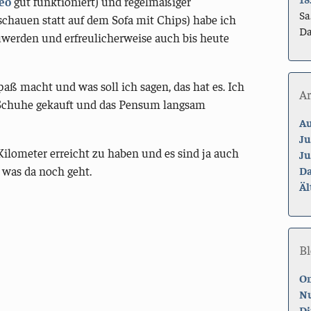
eo
gut funktioniert) und regelmäßiger
Sa
chauen statt auf dem Sofa mit Chips) habe ich
Da
zuwerden und erfreulicherweise auch bis heute
aß macht und was soll ich sagen, das hat es. Ich
A
 Schuhe gekauft und das Pensum langsam
Au
Ju
Kilometer erreicht zu haben und es sind ja auch
Ju
 was da noch geht.
Da
Äl
Bl
On
Nu
Di