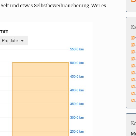
ed Self und etwas Selbstbeweihräucherung. Wer es
K
K
M