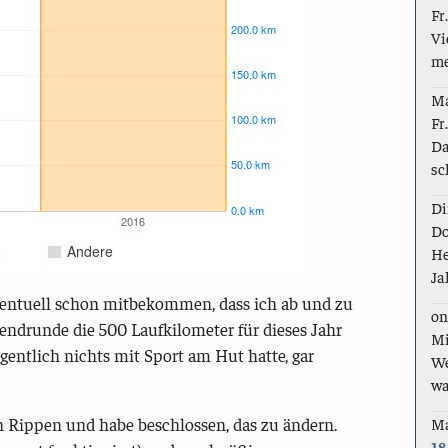
Fr
Vi
me
M
Fr
Da
sc
Di
Do
He
Ja
eventuell schon mitbekommen, dass ich ab und zu
on
endrunde die 500 Laufkilometer für dieses Jahr
Mi
igentlich nichts mit Sport am Hut hatte, gar
We
wa
M
en Rippen und habe beschlossen, das zu ändern.
18