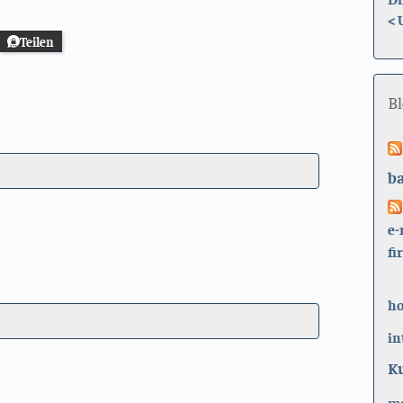
<
Teilen
B
b
e-
fi
h
in
K
ma