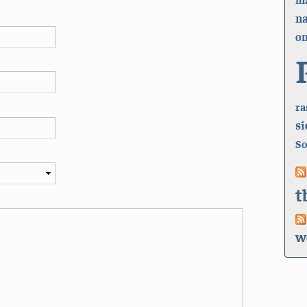
n
on
ra
si
So
t
w