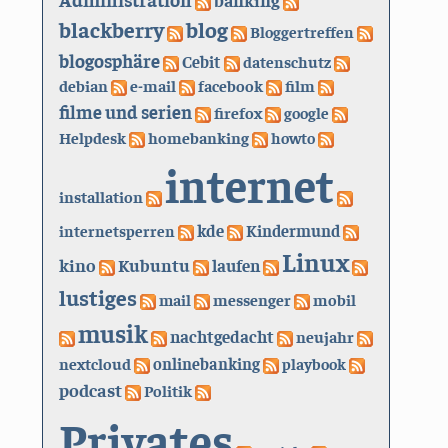
blackberry
blog
Bloggertreffen
blogosphäre
Cebit
datenschutz
debian
e-mail
facebook
film
filme und serien
firefox
google
Helpdesk
homebanking
howto
internet
installation
kde
internetsperren
Kindermund
Linux
kino
Kubuntu
laufen
lustiges
mail
messenger
mobil
musik
nachtgedacht
neujahr
nextcloud
onlinebanking
playbook
podcast
Politik
Privates