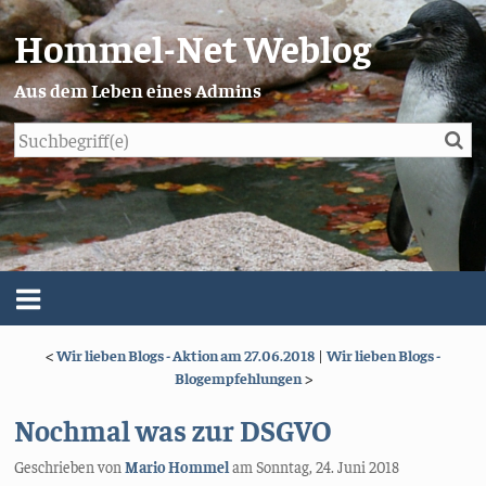
Hommel-Net Weblog
Aus dem Leben eines Admins
Su
Blog
Menü
<
Wir lieben Blogs - Aktion am 27.06.2018
|
Wir lieben Blogs -
Über mich
Blogempfehlungen
>
Impressum/Datenschutz
Nochmal was zur DSGVO
Geschrieben von
Mario Hommel
am
Sonntag, 24. Juni 2018