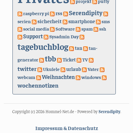
projekt
putty
Serendipity
rss
raspberry pi
sicherheit
serien
smartphone
sms
social media
Software
spam
ssh
Support
Sysadmin Day
tagebuchblog
tan
tan-
tbb
generator
Ticket
TV
twitter
urlaub
Ukulele
Vater
Weihnachten
webcam
windows
wochennotizen
Copyright (c) 2026 Hommel-Net.de - Powered by
Serendipity
.
Impressum & Datenschutz