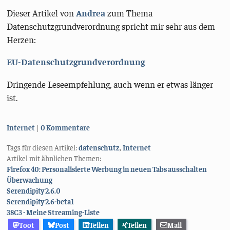
Dieser Artikel von
Andrea
zum Thema
Datenschutzgrundverordnung spricht mir sehr aus dem
Herzen:
EU-Datenschutzgrundverordnung
Dringende Leseempfehlung, auch wenn er etwas länger
ist.
Kategorien:
Internet
0 Kommentare
Tags für diesen Artikel:
datenschutz
,
Internet
Artikel mit ähnlichen Themen:
Firefox 40: Personalisierte Werbung in neuen Tabs ausschalten
Überwachung
Serendipity 2.6.0
Serendipity 2.6-beta1
38C3 - Meine Streaming-Liste
Toot
Post
Teilen
Teilen
Mail