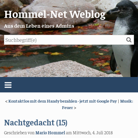
Hommel-Net Weblog
Aus dem Leben eines Admins
Su
Blog
Menü
<
Kontaktlos mit dem Handy bezahlen - jetzt mit Google Pay
|
Musik:
Über mich
Feuer
>
Impressum/Datenschutz
Nachtgedacht (15)
Geschrieben von
Mario Hommel
am
Mittwoch, 4. Juli 2018