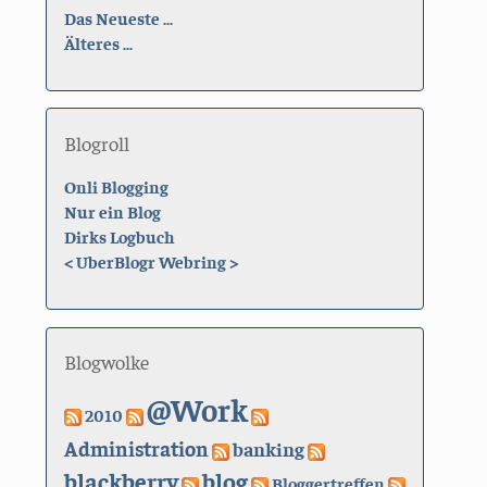
Das Neueste ...
Älteres ...
Blogroll
Onli Blogging
Nur ein Blog
Dirks Logbuch
<
UberBlogr Webring
>
Blogwolke
@Work
2010
Administration
banking
blackberry
blog
Bloggertreffen