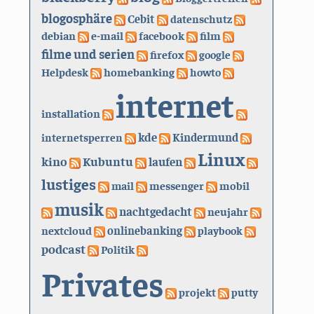
blogosphäre
Cebit
datenschutz
debian
e-mail
facebook
film
filme und serien
firefox
google
Helpdesk
homebanking
howto
internet
installation
kde
internetsperren
Kindermund
Linux
kino
Kubuntu
laufen
lustiges
mail
messenger
mobil
musik
nachtgedacht
neujahr
nextcloud
onlinebanking
playbook
podcast
Politik
Privates
projekt
putty