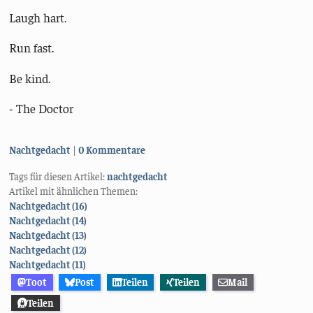
Laugh hart.
Run fast.
Be kind.
- The Doctor
Kategorien:
Nachtgedacht
0 Kommentare
Tags für diesen Artikel:
nachtgedacht
Artikel mit ähnlichen Themen:
Nachtgedacht (16)
Nachtgedacht (14)
Nachtgedacht (13)
Nachtgedacht (12)
Nachtgedacht (11)
Toot
Post
Teilen
Teilen
Mail
Teilen