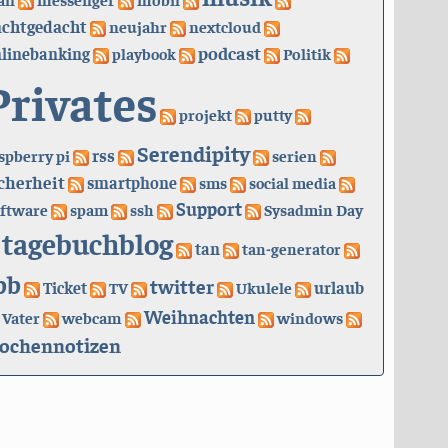
achtgedacht
neujahr
nextcloud
podcast
linebanking
playbook
Politik
Privates
projekt
putty
Serendipity
rss
spberry pi
serien
cherheit
smartphone
sms
social media
Support
ftware
spam
ssh
Sysadmin Day
tagebuchblog
tan
tan-generator
bb
twitter
urlaub
Ticket
TV
Ukulele
Weihnachten
Vater
webcam
windows
ochennotizen