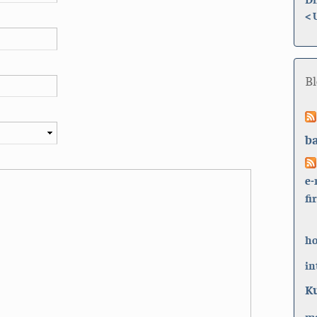
<
B
b
e-
fi
h
in
K
ma