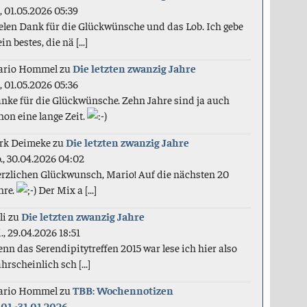
., 01.05.2026 05:39
elen Dank für die Glückwünsche und das Lob. Ich gebe
in bestes, die nä [...]
ario Hommel
zu
Die letzten zwanzig Jahre
., 01.05.2026 05:36
nke für die Glückwünsche. Zehn Jahre sind ja auch
hon eine lange Zeit.
rk Deimeke
zu
Die letzten zwanzig Jahre
., 30.04.2026 04:02
rzlichen Glückwunsch, Mario! Auf die nächsten 20
hre.
Der Mix a [...]
li
zu
Die letzten zwanzig Jahre
., 29.04.2026 18:51
nn das Serendipitytreffen 2015 war lese ich hier also
hrscheinlich sch [...]
ario Hommel
zu
TBB: Wochennotizen
.01.-31.01.2026