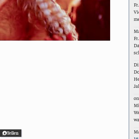
Fr
Vi
me
M
Fr
Da
sc
Di
Do
He
Ja
on
Mi
We
wa
M
Teilen
18