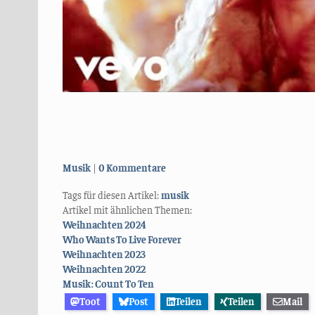
Kategorien:
Musik
0 Kommentare
Tags für diesen Artikel:
musik
Artikel mit ähnlichen Themen:
Weihnachten 2024
Who Wants To Live Forever
Weihnachten 2023
Weihnachten 2022
Musik: Count To Ten
Toot
Post
Teilen
Teilen
Mail