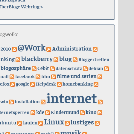
UberBlogr Webring
>
logwolke
@Work
Administration
2010
blackberry
blog
anking
Bloggertreffen
blogosphäre
Cebit
datenschutz
debian
filme und serien
mail
facebook
film
refox
google
Helpdesk
homebanking
internet
owto
installation
kino
kde
ternetsperren
Kindermund
Linux
lustiges
ubuntu
laufen
musik
il
messenger
mobil