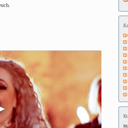
euch.
K
K
M