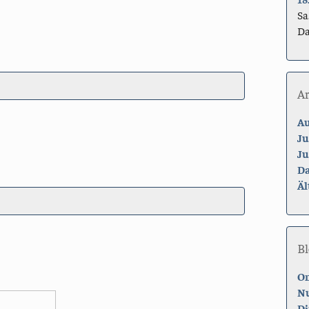
Sa
Da
A
Au
Ju
Ju
Da
Äl
Bl
On
Nu
Di