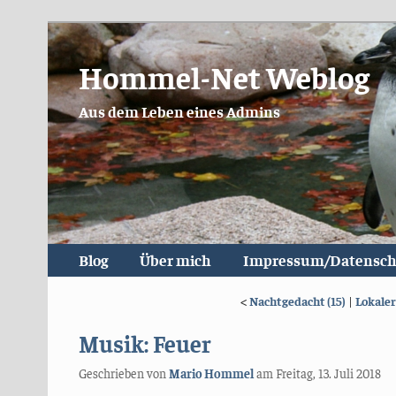
Hommel-Net Weblog
Aus dem Leben eines Admins
Blog
Über mich
Impressum/Datensch
<
Nachtgedacht (15)
|
Lokaler
Musik: Feuer
Geschrieben von
Mario Hommel
am
Freitag, 13. Juli 2018