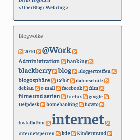
<
UberBlogr Webring
>
Blogwolke
@Work
2010
Administration
banking
blackberry
blog
Bloggertreffen
blogosphäre
Cebit
datenschutz
debian
e-mail
facebook
film
filme und serien
firefox
google
Helpdesk
homebanking
howto
internet
installation
kde
internetsperren
Kindermund