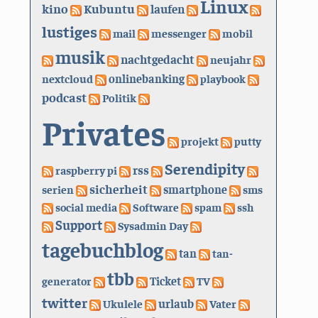
Linux
kino
Kubuntu
laufen
lustiges
mail
messenger
mobil
musik
nachtgedacht
neujahr
nextcloud
onlinebanking
playbook
podcast
Politik
Privates
projekt
putty
Serendipity
rss
raspberry pi
sicherheit
serien
smartphone
sms
social media
Software
spam
ssh
Support
Sysadmin Day
tagebuchblog
tan
tan-
tbb
generator
Ticket
TV
twitter
urlaub
Ukulele
Vater