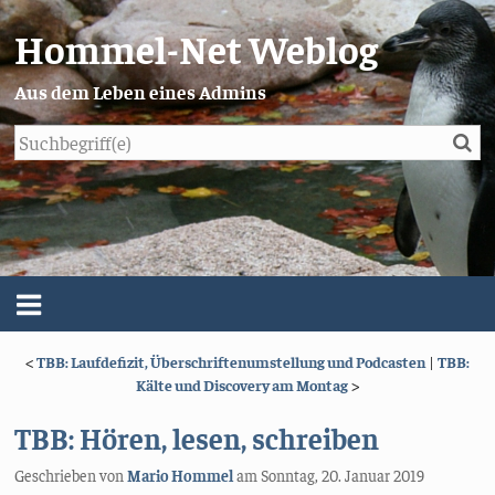
Hommel-Net Weblog
Aus dem Leben eines Admins
Su
Blog
Menü
<
TBB: Laufdefizit, Überschriftenumstellung und Podcasten
|
TBB:
Über mich
Kälte und Discovery am Montag
>
Impressum/Datenschutz
TBB: Hören, lesen, schreiben
Geschrieben von
Mario Hommel
am
Sonntag, 20. Januar 2019