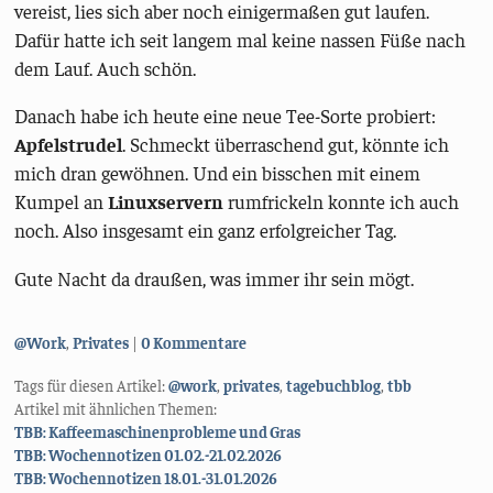
vereist, lies sich aber noch einigermaßen gut laufen.
Dafür hatte ich seit langem mal keine nassen Füße nach
dem Lauf. Auch schön.
Danach habe ich heute eine neue Tee-Sorte probiert:
Apfelstrudel
. Schmeckt überraschend gut, könnte ich
mich dran gewöhnen. Und ein bisschen mit einem
Kumpel an
Linuxservern
rumfrickeln konnte ich auch
noch. Also insgesamt ein ganz erfolgreicher Tag.
Gute Nacht da draußen, was immer ihr sein mögt.
Kategorien:
@Work
,
Privates
0 Kommentare
Tags für diesen Artikel:
@work
,
privates
,
tagebuchblog
,
tbb
Artikel mit ähnlichen Themen:
TBB: Kaffeemaschinenprobleme und Gras
TBB: Wochennotizen 01.02.-21.02.2026
TBB: Wochennotizen 18.01.-31.01.2026