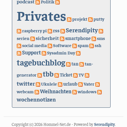
podcast
Politik
Privates
projekt
putty
Serendipity
rss
raspberry pi
sicherheit
serien
smartphone
sms
social media
Software
spam
ssh
Support
Sysadmin Day
tagebuchblog
tan
tan-
tbb
generator
Ticket
TV
twitter
urlaub
Ukulele
Vater
Weihnachten
webcam
windows
wochennotizen
Copyright (c) 2026 Hommel-Net.de - Powered by
Serendipity
.