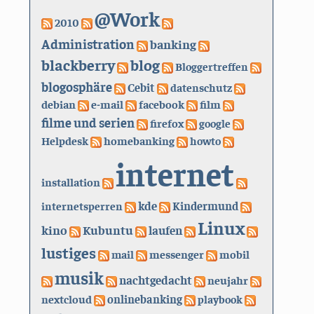
@Work
2010
Administration
banking
blackberry
blog
Bloggertreffen
blogosphäre
Cebit
datenschutz
debian
e-mail
facebook
film
filme und serien
firefox
google
Helpdesk
homebanking
howto
internet
installation
kde
internetsperren
Kindermund
Linux
kino
Kubuntu
laufen
lustiges
mail
messenger
mobil
musik
nachtgedacht
neujahr
nextcloud
onlinebanking
playbook