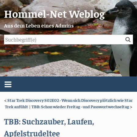
Hommel-Net Weblog
Aus dem Leben eines Admins
Su
Blog
Menü
<
Star Trek Discovery S02E02 - Wenn sich Discovery plötzlich wie Star
Über mich
Trek anfühlt
|
TBB: Schon wieder Freitag - und Passwortwechseltag
>
Impressum/Datenschutz
TBB: Suchzauber, Laufen,
Apfelstrudeltee