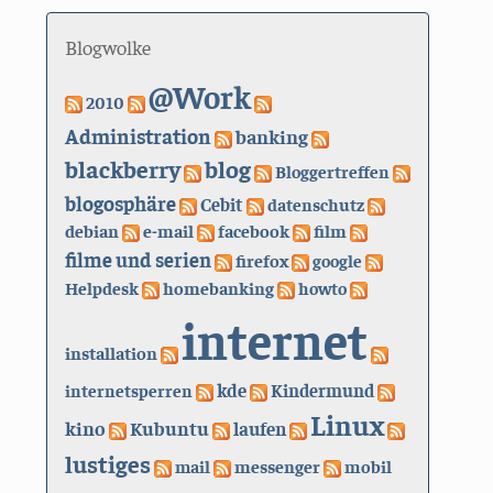
Blogwolke
@Work
2010
Administration
banking
blackberry
blog
Bloggertreffen
blogosphäre
Cebit
datenschutz
debian
e-mail
facebook
film
filme und serien
firefox
google
Helpdesk
homebanking
howto
internet
installation
kde
internetsperren
Kindermund
Linux
kino
Kubuntu
laufen
lustiges
mail
messenger
mobil