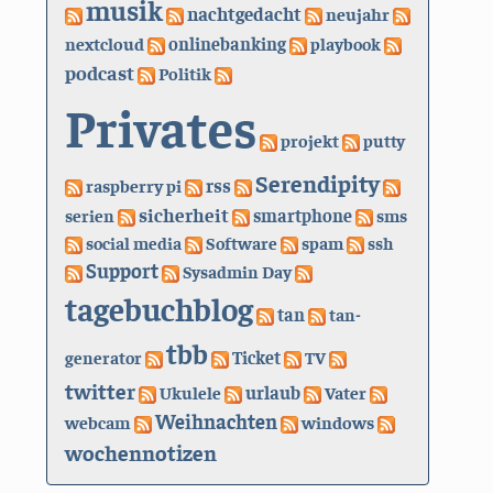
musik
nachtgedacht
neujahr
nextcloud
onlinebanking
playbook
podcast
Politik
Privates
projekt
putty
Serendipity
rss
raspberry pi
sicherheit
serien
smartphone
sms
social media
Software
spam
ssh
Support
Sysadmin Day
tagebuchblog
tan
tan-
tbb
generator
Ticket
TV
twitter
urlaub
Ukulele
Vater
Weihnachten
webcam
windows
wochennotizen