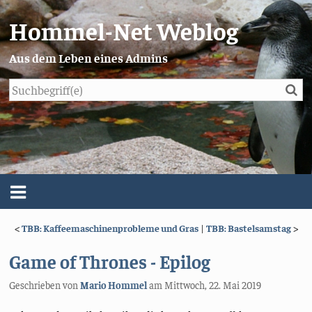
Hommel-Net Weblog
Aus dem Leben eines Admins
Su
Blog
Menü
<
TBB: Kaffeemaschinenprobleme und Gras
|
TBB: Bastelsamstag
>
Über mich
Game of Thrones - Epilog
Impressum/Datenschutz
Geschrieben von
Mario Hommel
am
Mittwoch, 22. Mai 2019