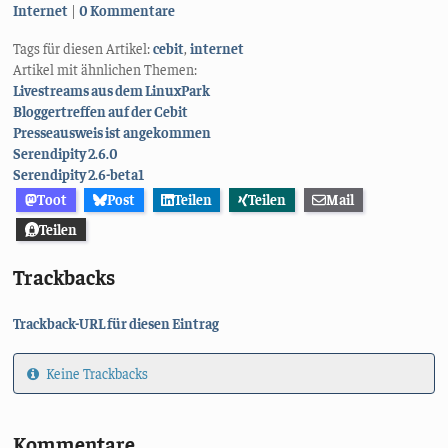
Kategorien:
Internet
0 Kommentare
Tags für diesen Artikel:
cebit
,
internet
Artikel mit ähnlichen Themen:
Livestreams aus dem LinuxPark
Bloggertreffen auf der Cebit
Presseausweis ist angekommen
Serendipity 2.6.0
Serendipity 2.6-beta1
Toot
Post
Teilen
Teilen
Mail
Teilen
Trackbacks
Trackback-URL für diesen Eintrag
Keine Trackbacks
Kommentare