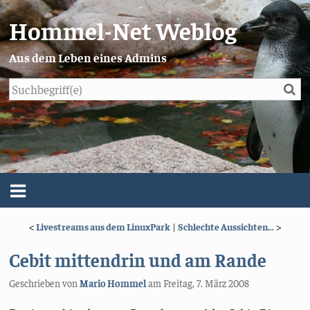
Hommel-Net Weblog
Aus dem Leben eines Admins
Su
Blog
Menü
<
Livestreams aus dem LinuxPark
|
Schlechte Aussichten...
>
Über mich
Cebit mittendrin und am Rande
Impressum/Datenschutz
Geschrieben von
Mario Hommel
am
Freitag, 7. März 2008