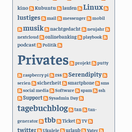
Linux
kino
Kubuntu
laufen
lustiges
mail
messenger
mobil
musik
nachtgedacht
neujahr
nextcloud
onlinebanking
playbook
podcast
Politik
Privates
projekt
putty
Serendipity
rss
raspberry pi
sicherheit
serien
smartphone
sms
social media
Software
spam
ssh
Support
Sysadmin Day
tagebuchblog
tan
tan-
tbb
generator
Ticket
TV
twitter
urlaub
Ukulele
Vater