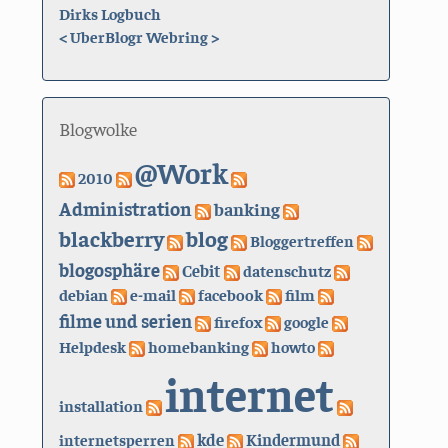
Dirks Logbuch
<
UberBlogr Webring
>
Blogwolke
@Work
2010
Administration
banking
blackberry
blog
Bloggertreffen
blogosphäre
Cebit
datenschutz
debian
e-mail
facebook
film
filme und serien
firefox
google
Helpdesk
homebanking
howto
internet
installation
kde
internetsperren
Kindermund