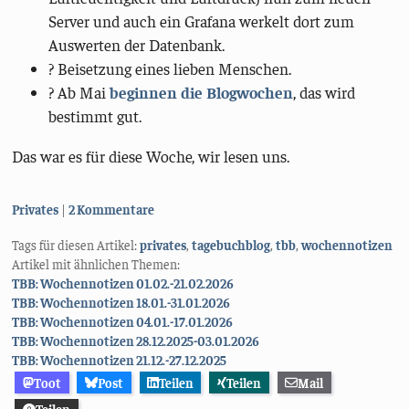
Server und auch ein Grafana werkelt dort zum
Auswerten der Datenbank.
? Beisetzung eines lieben Menschen.
?️ Ab Mai
beginnen
die
Blogwochen
, das wird
bestimmt gut.
Das war es für diese Woche, wir lesen uns.
Kategorien:
Privates
2 Kommentare
Tags für diesen Artikel:
privates
,
tagebuchblog
,
tbb
,
wochennotizen
Artikel mit ähnlichen Themen:
TBB: Wochennotizen 01.02.-21.02.2026
TBB: Wochennotizen 18.01.-31.01.2026
TBB: Wochennotizen 04.01.-17.01.2026
TBB: Wochennotizen 28.12.2025-03.01.2026
TBB: Wochennotizen 21.12.-27.12.2025
Toot
Post
Teilen
Teilen
Mail