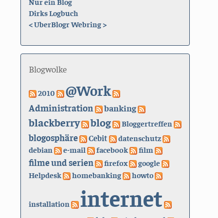
Nur ein Blog
Dirks Logbuch
<
UberBlogr Webring
>
Blogwolke
@Work
2010
Administration
banking
blackberry
blog
Bloggertreffen
blogosphäre
Cebit
datenschutz
debian
e-mail
facebook
film
filme und serien
firefox
google
Helpdesk
homebanking
howto
internet
installation