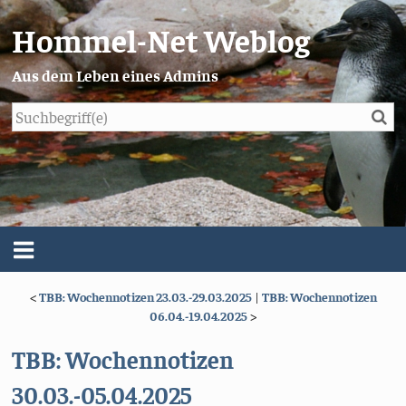
Hommel-Net Weblog
Aus dem Leben eines Admins
Su
Blog
Menü
<
TBB: Wochennotizen 23.03.-29.03.2025
|
TBB: Wochennotizen
Über mich
06.04.-19.04.2025
>
Impressum/Datenschutz
TBB: Wochennotizen
30.03.-05.04.2025