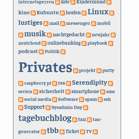
kde
internetsperren
Kindermund
Linux
kino
Kubuntu
laufen
lustiges
mail
messenger
mobil
musik
nachtgedacht
neujahr
nextcloud
onlinebanking
playbook
podcast
Politik
Privates
projekt
putty
Serendipity
rss
raspberry pi
sicherheit
serien
smartphone
sms
social media
Software
spam
ssh
Support
Sysadmin Day
tagebuchblog
tan
tan-
tbb
generator
Ticket
TV