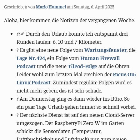
Geschrieben von
Mario Hommel
am
Sonntag, 6. April 2025
Aloha, hier kommen die Notizen der vergangenen Woche.
??‍♂️ Durch den Urlaub konnte ich entspannt drei
Runden laufen: 6, 10 und 7 Kilometer.
? Es gibt eine neue Folge vom
Wartungsfenster
, die
Lage Nr. 424
, ein Folge vom
Human Firewall
Podcast
und die neue
TilPod-Folge
auf die Ohren.
Leider wohl zum letzten Mal erschien der
Focus On:
Linux Podcast
. Zumindest reguläre Folgen wird es
nicht mehr geben, das ist sehr schade.
? Am Donnerstag ging es dann wieder ins Büro. So
ein paar Tage Urlaub gehen immer so schnell vorbei.
?️ Der nächste Dienst ist auf den neuen Cloud-Server
umgezogen. Der RaspberryPi Zero W im Garten
schickt die Sensordaten (Temperatur,
Luftfeuchtigkeit und Luftdruck) nun zum neuen