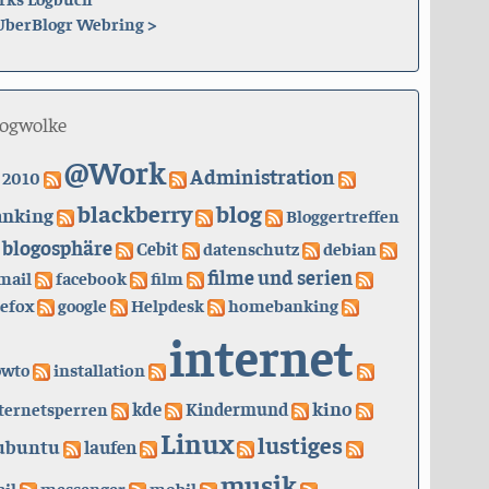
UberBlogr Webring
>
logwolke
@Work
Administration
2010
blackberry
blog
anking
Bloggertreffen
blogosphäre
Cebit
datenschutz
debian
filme und serien
mail
facebook
film
refox
google
Helpdesk
homebanking
internet
owto
installation
kino
kde
ternetsperren
Kindermund
Linux
lustiges
ubuntu
laufen
musik
il
messenger
mobil