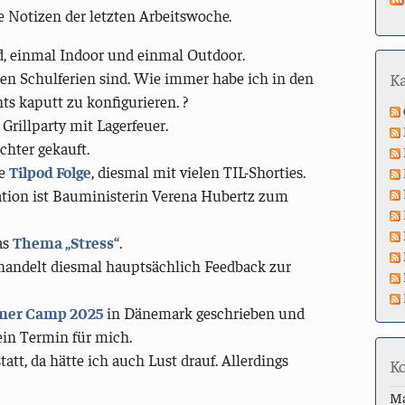
e Notizen der letzten Arbeitswoche.
, einmal Indoor und einmal Outdoor.
ssen Schulferien sind. Wie immer habe ich in den
K
ts kaputt zu konfigurieren. ?
 Grillparty mit Lagerfeuer.
chter gekauft.
ue
Tilpod Folge
, diesmal mit vielen TIL-Shorties.
tion ist Bauministerin Verena Hubertz zum
as
Thema „Stress“
.
andelt diesmal hauptsächlich Feedback zur
er Camp 2025
in Dänemark geschrieben und
ein Termin für mich.
tatt, da hätte ich auch Lust drauf. Allerdings
K
M