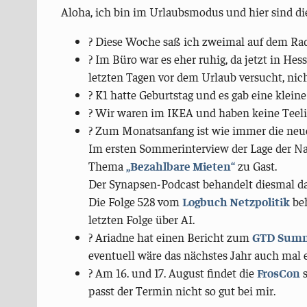
Aloha, ich bin im Urlaubsmodus und hier sind di
? Diese Woche saß ich zweimal auf dem Rad
? Im Büro war es eher ruhig, da jetzt in He
letzten Tagen vor dem Urlaub versucht, nich
? K1 hatte Geburtstag und es gab eine kleine
?️ Wir waren im IKEA und haben keine Teeli
? Zum Monatsanfang ist wie immer die ne
Im ersten Sommerinterview der Lage der Na
Thema
„Bezahlbare Mieten“
zu Gast.
Der Synapsen-Podcast behandelt diesmal d
Die Folge 528 vom
Logbuch Netzpolitik
beh
letzten Folge über AI.
?️ Ariadne hat einen Bericht zum
GTD Summ
eventuell wäre das nächstes Jahr auch mal 
?️ Am 16. und 17. August findet die
FrosCon
s
passt der Termin nicht so gut bei mir.