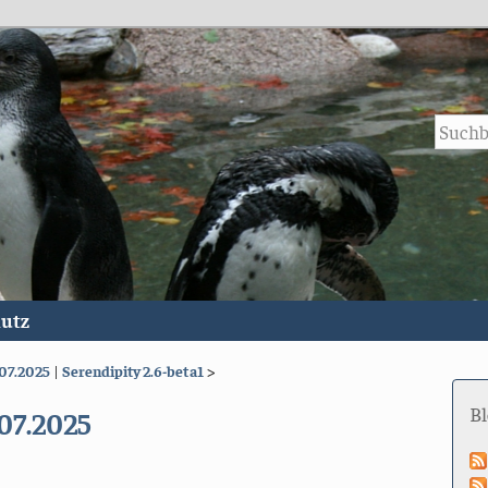
utz
07.2025
|
Serendipity 2.6-beta1
>
B
07.2025