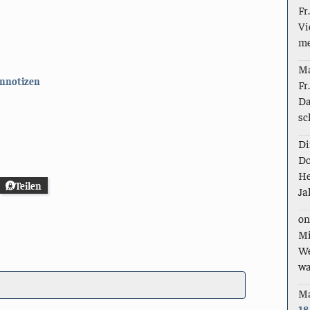
Fr
Vi
me
M
nnotizen
Fr
Da
sc
Di
Do
He
Teilen
Ja
on
Mi
We
wa
M
18