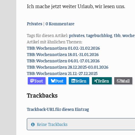
Ich mache jetzt weiter Urlaub, wir lesen uns.
Kategorien:
Privates
0 Kommentare
Tags für diesen Artikel:
privates
,
tagebuchblog
,
tbb
,
woche
Artikel mit ähnlichen Themen:
TBB: Wochennotizen 01.02.-21.02.2026
TBB: Wochennotizen 18.01.-31.01.2026
TBB: Wochennotizen 04.01.-17.01.2026
TBB: Wochennotizen 28.12.2025-03.01.2026
TBB: Wochennotizen 21.12.-27.12.2025
Toot
Post
Teilen
Teilen
Mail
Trackbacks
Trackback-URL für diesen Eintrag
Keine Trackbacks