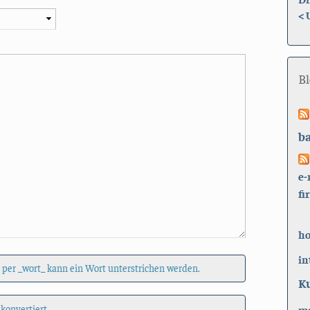
<
B
b
e-
fi
h
in
 per _wort_ kann ein Wort unterstrichen werden.
K
 konvertiert.
ma