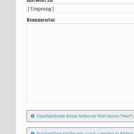
Kommentar
Umschließende Sterne heben ein Wort hervor (*wort*),
Standard-Text Smilies wie :-) und ;-) werden zu Bildern