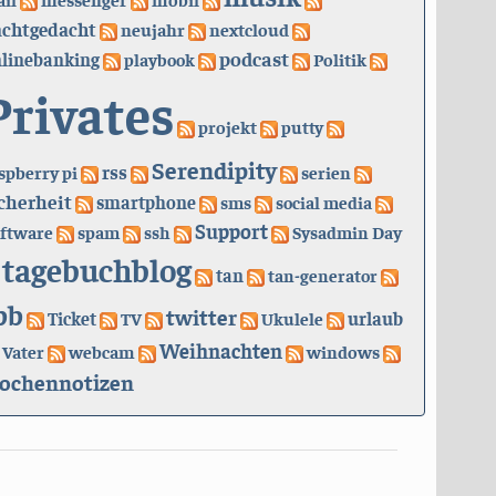
achtgedacht
neujahr
nextcloud
podcast
linebanking
playbook
Politik
Privates
projekt
putty
Serendipity
rss
spberry pi
serien
cherheit
smartphone
sms
social media
Support
ftware
spam
ssh
Sysadmin Day
tagebuchblog
tan
tan-generator
bb
twitter
urlaub
Ticket
TV
Ukulele
Weihnachten
Vater
webcam
windows
ochennotizen