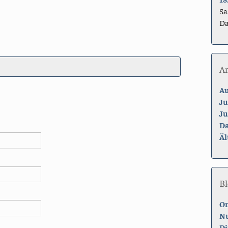
Sa
Da
A
Au
Ju
Ju
Da
Äl
Bl
On
Nu
Di