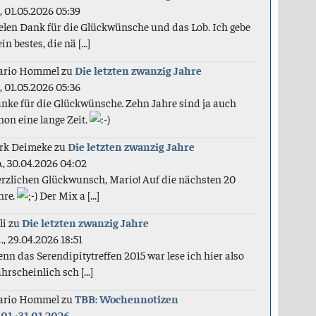
., 01.05.2026 05:39
elen Dank für die Glückwünsche und das Lob. Ich gebe
in bestes, die nä [...]
ario Hommel
zu
Die letzten zwanzig Jahre
., 01.05.2026 05:36
nke für die Glückwünsche. Zehn Jahre sind ja auch
hon eine lange Zeit.
rk Deimeke
zu
Die letzten zwanzig Jahre
., 30.04.2026 04:02
rzlichen Glückwunsch, Mario! Auf die nächsten 20
hre.
Der Mix a [...]
li
zu
Die letzten zwanzig Jahre
., 29.04.2026 18:51
nn das Serendipitytreffen 2015 war lese ich hier also
hrscheinlich sch [...]
ario Hommel
zu
TBB: Wochennotizen
.01.-31.01.2026